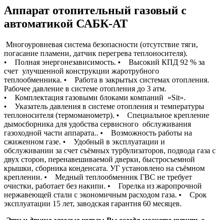
Аппарат отопительный газовый с
автоматикой САБК-АТ
Многоуровневая система безопасности (отсутствие тяги,
погасание пламени, датчик перегрева теплоносителя).
• Полная энергонезависимость. • Высокий КПД 92 % за
счет улучшенной конструкции жаротрубного
теплообменника. • Работа в закрытых системах отопления.
Рабочее давление в системе отопления до 3 атм.
• Комплектация газовыми блоками компаний «Sit».
• Указатель давления в системе отопления и температуры
теплоносителя (термоманометр). • Специальное крепление
дымосборника для удобства сервисного обслуживания
газоходной части аппарата.. • Возможность работы на
сжиженном газе. • Удобный в эксплуатации и
обслуживании за счет съёмных турбулизаторов, подвода газа с
двух сторон, перенавешиваемой дверки, быстросъемной
крышки, сборника конденсата. УГ установлено на съёмном
креплении. • Медный теплообменник ГВС не требует
очистки, работает без накипи. • Горелка из жаропрочной
нержавеющей стали с экономичным расходом газа. • Срок
эксплуатации 15 лет, заводская гарантия 60 месяцев.