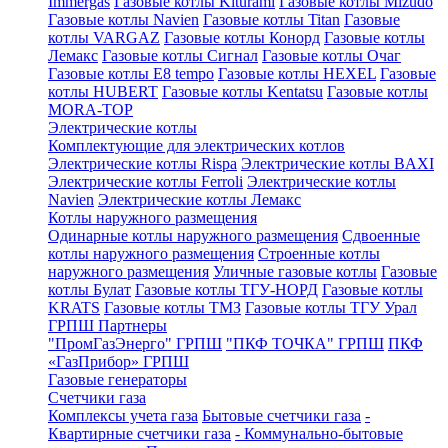
Immergas
Газовые котлы Kiturami
Газовые котлы Mizudo
Газовые котлы Navien
Газовые котлы Titan
Газовые
котлы VARGAZ
Газовые котлы Конорд
Газовые котлы
Лемакс
Газовые котлы Сигнал
Газовые котлы Очаг
Газовые котлы E8 tempo
Газовые котлы HEXEL
Газовые
котлы HUBERT
Газовые котлы Kentatsu
Газовые котлы
MORA-TOP
Электрические котлы
Комплектующие для электрических котлов
Электрические котлы Rispa
Электрические котлы BAXI
Электрические котлы Ferroli
Электрические котлы
Navien
Электрические котлы Лемакс
Котлы наружного размещения
Одинарные котлы наружного размещения
Сдвоенные
котлы наружного размещения
Строенные котлы
наружного размещения
Уличные газовые котлы
Газовые
котлы Булат
Газовые котлы ТГУ-НОРД
Газовые котлы
KRATS
Газовые котлы ТМЗ
Газовые котлы ТГУ Урал
ГРПШ Партнеры
"ПромГазЭнерго" ГРПШ
"ПКФ ТОЧКА" ГРПШ
ПКФ
«ГазПрибор» ГРПШ
Газовые генераторы
Счетчики газа
Комплексы учета газа
Бытовые счетчики газа
-
Квартирные счетчики газа
- Коммунально-бытовые