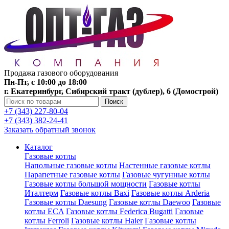
Продажа газового оборудования
Пн-Пт, с 10:00 до 18:00
г. Екатеринбург, Сибирский тракт (дублер), 6 (Домострой)
Поиск
+7 (343) 227-80-04
+7 (343) 382-24-41
Заказать обратный звонок
Каталог
Газовые котлы
Напольные газовые котлы
Настенные газовые котлы
Парапетные газовые котлы
Газовые чугунные котлы
Газовые котлы большой мощности
Газовые котлы
Италтерм
Газовые котлы Baxi
Газовые котлы Arderia
Газовые котлы Daesung
Газовые котлы Daewoo
Газовые
котлы ECA
Газовые котлы Federica Bugatti
Газовые
котлы Ferroli
Газовые котлы Haier
Газовые котлы