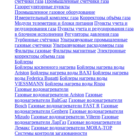
счетчики газа
Промышленные счетчики газа
Газорегуляторные пункты
Промышленное газовое оборудование
Измерительный комплекс газа
Корректоры объёма газа
Модули телеметрии и блоки питания
Пункты учета и
редуцирования газа
Пункты учета и редуцирования газа
в блочном исполнении
Регуляторы давления газа
Турбинные счётчики
Ультразвуковые промышленные
газовые счетчики
Ультразвуковые расходомеры газа
Фильтры газовые
Фильтры магнитные
Электронные
корректоры объема газа
Бойлеры
Бойлеры косвенного нагрева
Бойлеры нагрева воды
Ariston
Бойлеры нагрева воды BAXI
Бойлеры нагрева
воды Federica Bugatti
Бойлеры нагрева воды
VIESSMANN
Бойлеры нагрева воды Rispa
Газовые водонагреватели
Газовые водонагреватели Ariston
Газовые
водонагреватели BaltGaz
Газовые водонагреватели
Bosch
Газовые водонагреватели FAST R
Газовые
водонагреватели Genberg
Газовые водонагреватели
Mizudo
Газовые водонагреватели Vilterm
Газовые
водонагреватели ЛарГаз
Газовые водонагреватели
Лемакс
Газовые водонагреватели MORA-TOP
Системы контроля загазованности