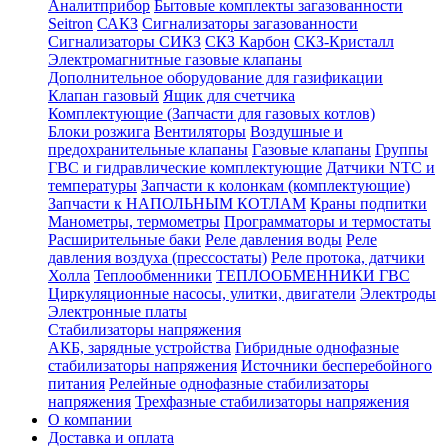
Аналитприбор
Бытовые комплекты загазованности
Seitron
САКЗ
Сигнализаторы загазованности
Сигнализаторы СИКЗ
СКЗ Карбон
СКЗ-Кристалл
Электромагнитные газовые клапаны
Дополнительное оборудование для газификации
Клапан газовый
Ящик для счетчика
Комплектующие (Запчасти для газовых котлов)
Блоки розжига
Вентиляторы
Воздушные и
предохранительные клапаны
Газовые клапаны
Группы
ГВС и гидравлические комплектующие
Датчики NTC и
температуры
Запчасти к колонкам (комплектующие)
Запчасти к НАПОЛЬНЫМ КОТЛАМ
Краны подпитки
Манометры, термометры
Программаторы и термостаты
Расширительные баки
Реле давления воды
Реле
давления воздуха (прессостаты)
Реле протока, датчики
Холла
Теплообменники
ТЕПЛООБМЕННИКИ ГВС
Циркуляционные насосы, улитки, двигатели
Электроды
Электронные платы
Стабилизаторы напряжения
АКБ, зарядные устройства
Гибридные однофазные
стабилизаторы напряжения
Источники бесперебойного
питания
Релейные однофазные стабилизаторы
напряжения
Трехфазные стабилизаторы напряжения
О компании
Доставка и оплата