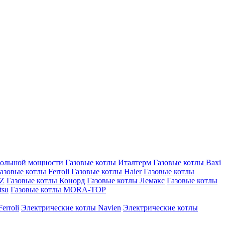
большой мощности
Газовые котлы Италтерм
Газовые котлы Baxi
азовые котлы Ferroli
Газовые котлы Haier
Газовые котлы
AZ
Газовые котлы Конорд
Газовые котлы Лемакс
Газовые котлы
tsu
Газовые котлы MORA-TOP
erroli
Электрические котлы Navien
Электрические котлы