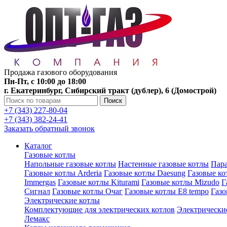
Продажа газового оборудования
Пн-Пт, с 10:00 до 18:00
г. Екатеринбург, Сибирский тракт (дублер), 6 (Домострой)
Поиск
+7 (343) 227-80-04
+7 (343) 382-24-41
Заказать обратный звонок
Каталог
Газовые котлы
Напольные газовые котлы
Настенные газовые котлы
Пара
Газовые котлы Arderia
Газовые котлы Daesung
Газовые к
Immergas
Газовые котлы Kiturami
Газовые котлы Mizudo
Г
Сигнал
Газовые котлы Очаг
Газовые котлы E8 tempo
Газ
Электрические котлы
Комплектующие для электрических котлов
Электрические
Лемакс