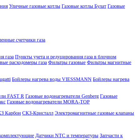
ения
Уличные газовые котлы
Газовые котлы Булат
Газовые
нные счетчики газа
я газа
Пункты учета и редуцирования газа в блочном
овые расходомеры газа
Фильтры газовые
Фильтры магнитные
gatti
Бойлеры нагрева воды VIESSMANN
Бойлеры нагрева
ели FAST R
Газовые водонагреватели Genberg
Газовые
акс
Газовые водонагреватели MORA-TOP
З Карбон
СКЗ-Кристалл
Электромагнитные газовые клапаны
 комплектующие
Датчики NTC и температуры
Запчасти к