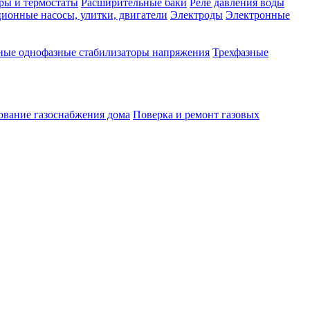
ры и термостаты
Расширительные баки
Реле давления воды
ионные насосы, улитки, двигатели
Электроды
Электронные
ные однофазные стабилизаторы напряжения
Трехфазные
ование газоснабжения дома
Поверка и ремонт газовых