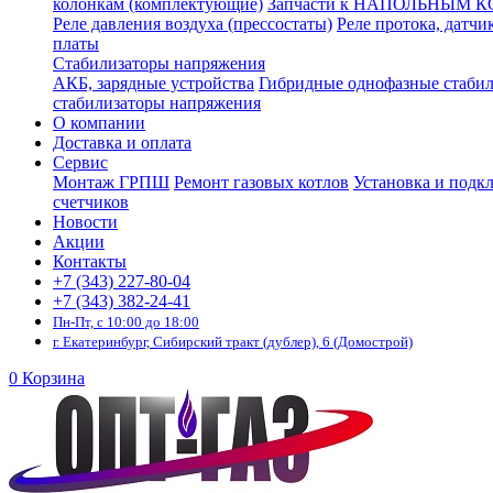
колонкам (комплектующие)
Запчасти к НАПОЛЬНЫМ 
Реле давления воздуха (прессостаты)
Реле протока, датчи
платы
Стабилизаторы напряжения
АКБ, зарядные устройства
Гибридные однофазные стаби
стабилизаторы напряжения
О компании
Доставка и оплата
Сервис
Монтаж ГРПШ
Ремонт газовых котлов
Установка и подк
счетчиков
Новости
Акции
Контакты
+7 (343) 227-80-04
+7 (343) 382-24-41
Пн-Пт, с 10:00 до 18:00
г. Екатеринбург, Сибирский тракт (дублер), 6 (Домострой)
0
Корзина