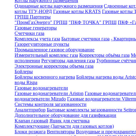
Котлы наружного размещения
Одинарные котлы наружного размещения
Сдвоенные кот
котлы ТГУ-НОРД
Газовые котлы KRATS
Газовые котлы
ГРПШ Партнеры
"ПромГазЭнерго" ГРПШ
"ПКФ ТОЧКА" ГРПШ
ПКФ «Г
Газовые генераторы
Счетчики газа
Комплексы учета газа
Бытовые счетчики газа
- Квартирны
Газорегуляторные пункты
Промышленное газовое оборудование
Измерительный комплекс газа
Корректоры объёма газа
Мо
исполнении
Регуляторы давления газа
Турбинные счётчи
Электронные корректоры объема газа
Бойлеры
Бойлеры косвенного нагрева
Бойлеры нагрева воды Arist
воды Rispa
Газовые водонагреватели
Газовые водонагреватели Ariston
Газовые водонагревател
водонагреватели Mizudo
Газовые водонагреватели Vilterm
Системы контроля загазованности
Аналитприбор
Бытовые комплекты загазованности Seitro
Дополнительное оборудование для газификации
Клапан газовый
Ящик для счетчика
Комплектующие (Запчасти для газовых котлов)
Блоки розжига
Вентиляторы
Воздушные и предохраните