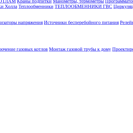
КОТЛАМ
Краны подпитки
Манометры, термометры
Программато
ки Холла
Теплообменники
ТЕПЛООБМЕННИКИ ГВС
Циркуляц
лизаторы напряжения
Источники бесперебойного питания
Релей
лючение газовых котлов
Монтаж газовой трубы к дому
Проектир