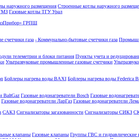
лы наружного размещения
Строенные котлы наружного размещ
 ТМЗ
Газовые котлы ТГУ Урал
азПрибор» ГРПШ
е счетчики газа
- Коммунально-бытовые счетчики газа
Промышле
дули телеметрии и блоки питания
Пункты учета и редуцировани
ки
Ультразвуковые промышленные газовые счетчики
Ультразвук
on
Бойлеры нагрева воды BAXI
Бойлеры нагрева воды Federica Bu
и BaltGaz
Газовые водонагреватели Bosch
Газовые водонагреват
Газовые водонагреватели ЛарГаз
Газовые водонагреватели Лем
n
САКЗ
Сигнализаторы загазованности
Сигнализаторы СИКЗ
СК
льные клапаны
Газовые клапаны
Группы ГВС и гидравлические