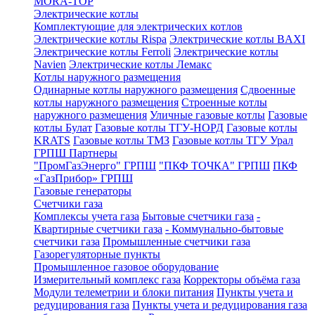
MORA-TOP
Электрические котлы
Комплектующие для электрических котлов
Электрические котлы Rispa
Электрические котлы BAXI
Электрические котлы Ferroli
Электрические котлы
Navien
Электрические котлы Лемакс
Котлы наружного размещения
Одинарные котлы наружного размещения
Сдвоенные
котлы наружного размещения
Строенные котлы
наружного размещения
Уличные газовые котлы
Газовые
котлы Булат
Газовые котлы ТГУ-НОРД
Газовые котлы
KRATS
Газовые котлы ТМЗ
Газовые котлы ТГУ Урал
ГРПШ Партнеры
"ПромГазЭнерго" ГРПШ
"ПКФ ТОЧКА" ГРПШ
ПКФ
«ГазПрибор» ГРПШ
Газовые генераторы
Счетчики газа
Комплексы учета газа
Бытовые счетчики газа
-
Квартирные счетчики газа
- Коммунально-бытовые
счетчики газа
Промышленные счетчики газа
Газорегуляторные пункты
Промышленное газовое оборудование
Измерительный комплекс газа
Корректоры объёма газа
Модули телеметрии и блоки питания
Пункты учета и
редуцирования газа
Пункты учета и редуцирования газа