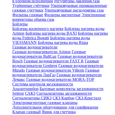
в блочном исполнении
Регуляторы давления газа
Турбинные счётчики
Ультразвуковые промышленные
газовые счетчики
Ультразвуковые расходомеры газа
Фильтры газовые
Фильтры магнитные
Электронные
корректоры объема газа
Бойлеры
Бойлеры косвенного нагрева
Бойлеры нагрева воды
Ariston
Бойлеры нагрева воды BAXI
Бойлеры нагрева
воды Federica Bugatti
Бойлеры нагрева воды
VIESSMANN
Бойлеры нагрева воды Rispa
Газовые водонагреватели
Газовые водонагреватели Ariston
Газовые
водонагреватели BaltGaz
Газовые водонагреватели
Bosch
Газовые водонагреватели FAST R
Газовые
водонагреватели Genberg
Газовые водонагреватели
Mizudo
Газовые водонагреватели Vilterm
Газовые
водонагреватели ЛарГаз
Газовые водонагреватели
Лемакс
Газовые водонагреватели MORA-TOP
Системы контроля загазованности
Аналитприбор
Бытовые комплекты загазованности
Seitron
САКЗ
Сигнализаторы загазованности
Сигнализаторы СИКЗ
СКЗ Карбон
СКЗ-Кристалл
Электромагнитные газовые клапаны
Дополнительное оборудование для газификации
Клапан газовый
Ящик для счетчика