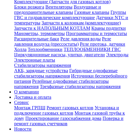
Комплектующие (Запчасти для газовых котлов)
Блоки розжига
Вентиляторы
Воздушные и
предохранительные клапаны
Газовые клапаны
Группы
ГВС и гидравлические комплектующие
Датчики NTC и
температуры
Запчасти к колонкам (комплектующие)
Запчасти к НАПОЛЬНЫМ КОТЛАМ
Краны подпитки
Манометры, термометры
Программаторы и термостаты
Расширительные баки
Реле давления воды
Реле
давления воздуха (прессостаты)
Реле протока, датчики
Холла
Теплообменники
ТЕПЛООБМЕННИКИ ГВС
Циркуляционные насосы, улитки, двигатели
Электроды
Электронные платы
Стабилизаторы напряжения
АКБ, зарядные устройства
Гибридные однофазные
стабилизаторы напряжения
Источники бесперебойного
питания
Релейные однофазные стабилизаторы
напряжения
Трехфазные стабилизаторы напряжения
О компании
Доставка и оплата
Сервис
Монтаж ГРПШ
Ремонт газовых котлов
Установка и
подключение газовых котлов
Монтаж газовой трубы к
дому
Проектирование газоснабжения дома
Поверка и
ремонт газовых счетчиков
Новости