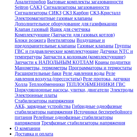
Аналитприбор
Бытовые комплекты загазованности
Seitron
САКЗ
Сигнализаторы загазованности
Сигнализаторы СИКЗ
СКЗ Карбон
СКЗ-Кристалл
Электромагнитные газовые клапаны
Дополнительное оборудование для газификации
Клапан газовый
Ящик для счетчика
Комплектующие (Запчасти для газовых котлов)
Блоки розжига
Вентиляторы
Воздушные и
предохранительные клапаны
Газовые клапаны
Группы
ГВС и гидравлические комплектующие
Датчики NTC и
температуры
Запчасти к колонкам (комплектующие)
Запчасти к НАПОЛЬНЫМ КОТЛАМ
Краны подпитки
Манометры, термометры
Программаторы и термостаты
Расширительные баки
Реле давления воды
Реле
давления воздуха (прессостаты)
Реле протока, датчики
Холла
Теплообменники
ТЕПЛООБМЕННИКИ ГВС
Циркуляционные насосы, улитки, двигатели
Электроды
Электронные платы
Стабилизаторы напряжения
АКБ, зарядные устройства
Гибридные однофазные
стабилизаторы напряжения
Источники бесперебойного
питания
Релейные однофазные стабилизаторы
напряжения
Трехфазные стабилизаторы напряжения
О компании
Доставка и оплата