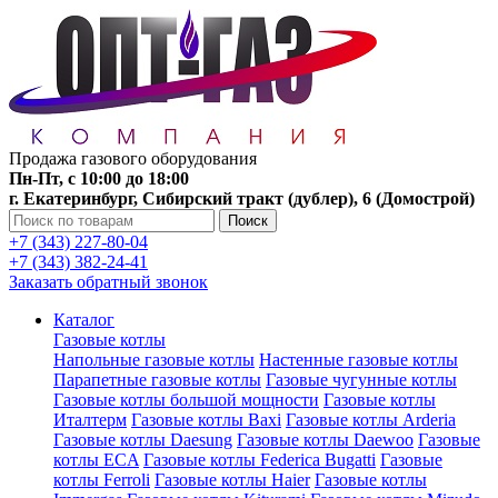
Продажа газового оборудования
Пн-Пт, с 10:00 до 18:00
г. Екатеринбург, Сибирский тракт (дублер), 6 (Домострой)
Поиск
+7 (343) 227-80-04
+7 (343) 382-24-41
Заказать обратный звонок
Каталог
Газовые котлы
Напольные газовые котлы
Настенные газовые котлы
Парапетные газовые котлы
Газовые чугунные котлы
Газовые котлы большой мощности
Газовые котлы
Италтерм
Газовые котлы Baxi
Газовые котлы Arderia
Газовые котлы Daesung
Газовые котлы Daewoo
Газовые
котлы ECA
Газовые котлы Federica Bugatti
Газовые
котлы Ferroli
Газовые котлы Haier
Газовые котлы