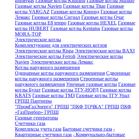
Immergas
Газовые котлы Kiturami
Газовые котлы Mizudo
Газовые котлы Navien
Газовые котлы Titan
Газовые
котлы VARGAZ
Газовые котлы Конорд
Газовые котлы
Лемакс
Газовые котлы Сигнал
Газовые котлы Очаг
Газовые котлы E8 tempo
Газовые котлы HEXEL
Газовые
котлы HUBERT
Газовые котлы Kentatsu
Газовые котлы
MORA-TOP
Электрические котлы
Комплектующие для электрических котлов
Электрические котлы Rispa
Электрические котлы BAXI
Электрические котлы Ferroli
Электрические котлы
Navien
Электрические котлы Лемакс
Котлы наружного размещения
Одинарные котлы наружного размещения
Сдвоенные
котлы наружного размещения
Строенные котлы
наружного размещения
Уличные газовые котлы
Газовые
котлы Булат
Газовые котлы ТГУ-НОРД
Газовые котлы
KRATS
Газовые котлы ТМЗ
Газовые котлы ТГУ Урал
ГРПШ Партнеры
"ПромГазЭнерго" ГРПШ
"ПКФ ТОЧКА" ГРПШ
ПКФ
«ГазПрибор» ГРПШ
Газовые генераторы
Счетчики газа
Комплексы учета газа
Бытовые счетчики газа
-
Квартирные счетчики газа
- Коммунально-бытовые