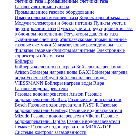
счетчики газа
Промышленные счетчики газа
Газорегуляторные пункты
Промышленное газовое оборудование
Измерительный комплекс газа
Корректоры объёма газа
Модули телеметрии и блоки питания
Пункты учета и
редуцирования газа
Пункты учета и редуцирования газа
в блочном исполнении
Регуляторы давления газа
Турбинные счётчики
Ультразвуковые промышленные
газовые счетчики
Ультразвуковые расходомеры газа
Фильтры газовые
Фильтры магнитные
Электронные
корректоры объема газа
Бойлеры
Бойлеры косвенного нагрева
Бойлеры нагрева воды
Ariston
Бойлеры нагрева воды BAXI
Бойлеры нагрева
воды Federica Bugatti
Бойлеры нагрева воды
VIESSMANN
Бойлеры нагрева воды Rispa
Газовые водонагреватели
Газовые водонагреватели Ariston
Газовые
водонагреватели BaltGaz
Газовые водонагреватели
Bosch
Газовые водонагреватели FAST R
Газовые
водонагреватели Genberg
Газовые водонагреватели
Mizudo
Газовые водонагреватели Vilterm
Газовые
водонагреватели ЛарГаз
Газовые водонагреватели
Лемакс
Газовые водонагреватели MORA-TOP
Системы контроля загазованности