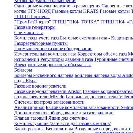
Котлы наружного размещения
Одинарные котлы наружного размещения
Сдвоенные кот
котлы ТГУ-НОРД
Газовые котлы KRATS
Газовые котлы
ГРПШ Партнеры
"ПромГазЭнерго" ГРПШ
"ПКФ ТОЧКА" ГРПШ
ПКФ «Г
Газовые генераторы
Счетчики газа
Комплексы учета газа
Бытовые счетчики газа
- Квартирны
Газорегуляторные пункты
Промышленное газовое оборудование
Измерительный комплекс газа
Корректоры объёма газа
Мо
исполнении
Регуляторы давления газа
Турбинные счётчи
Электронные корректоры объема газа
Бойлеры
Бойлеры косвенного нагрева
Бойлеры нагрева воды Arist
воды Rispa
Газовые водонагреватели
Газовые водонагреватели Ariston
Газовые водонагревател
водонагреватели Mizudo
Газовые водонагреватели Vilterm
Системы контроля загазованности
Аналитприбор
Бытовые комплекты загазованности Seitro
Дополнительное оборудование для газификации
Клапан газовый
Ящик для счетчика
Комплектующие (Запчасти для газовых котлов)
Блоки розжига
Вентиляторы
Воздушные и предохраните