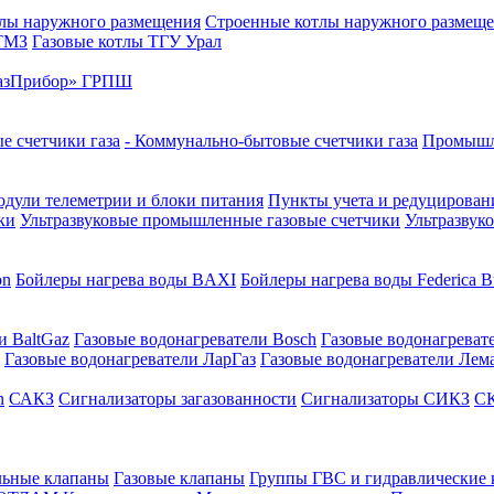
лы наружного размещения
Строенные котлы наружного размещ
 ТМЗ
Газовые котлы ТГУ Урал
азПрибор» ГРПШ
е счетчики газа
- Коммунально-бытовые счетчики газа
Промышле
дули телеметрии и блоки питания
Пункты учета и редуцировани
ки
Ультразвуковые промышленные газовые счетчики
Ультразвук
on
Бойлеры нагрева воды BAXI
Бойлеры нагрева воды Federica Bu
и BaltGaz
Газовые водонагреватели Bosch
Газовые водонагреват
Газовые водонагреватели ЛарГаз
Газовые водонагреватели Лем
n
САКЗ
Сигнализаторы загазованности
Сигнализаторы СИКЗ
СК
льные клапаны
Газовые клапаны
Группы ГВС и гидравлические