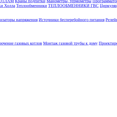
КОТЛАМ
Краны подпитки
Манометры, термометры
Программато
ки Холла
Теплообменники
ТЕПЛООБМЕННИКИ ГВС
Циркуляц
лизаторы напряжения
Источники бесперебойного питания
Релей
лючение газовых котлов
Монтаж газовой трубы к дому
Проектир