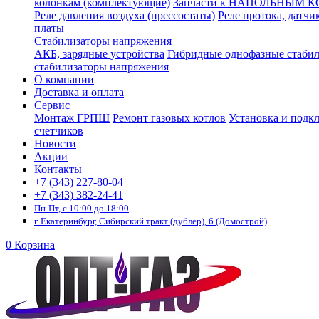
колонкам (комплектующие)
Запчасти к НАПОЛЬНЫМ 
Реле давления воздуха (прессостаты)
Реле протока, датчи
платы
Стабилизаторы напряжения
АКБ, зарядные устройства
Гибридные однофазные стаби
стабилизаторы напряжения
О компании
Доставка и оплата
Сервис
Монтаж ГРПШ
Ремонт газовых котлов
Установка и подк
счетчиков
Новости
Акции
Контакты
+7 (343) 227-80-04
+7 (343) 382-24-41
Пн-Пт, с 10:00 до 18:00
г. Екатеринбург, Сибирский тракт (дублер), 6 (Домострой)
0
Корзина