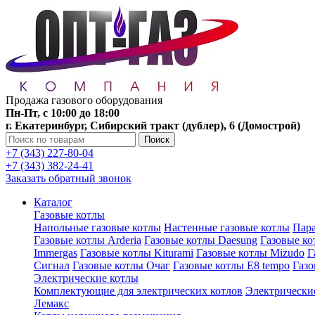
Продажа газового оборудования
Пн-Пт, с 10:00 до 18:00
г. Екатеринбург, Сибирский тракт (дублер), 6 (Домострой)
Поиск
+7 (343) 227-80-04
+7 (343) 382-24-41
Заказать обратный звонок
Каталог
Газовые котлы
Напольные газовые котлы
Настенные газовые котлы
Пара
Газовые котлы Arderia
Газовые котлы Daesung
Газовые к
Immergas
Газовые котлы Kiturami
Газовые котлы Mizudo
Г
Сигнал
Газовые котлы Очаг
Газовые котлы E8 tempo
Газ
Электрические котлы
Комплектующие для электрических котлов
Электрические
Лемакс