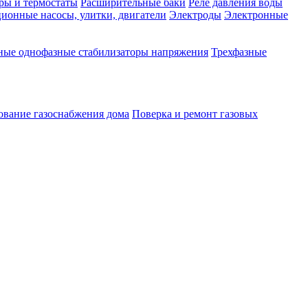
ры и термостаты
Расширительные баки
Реле давления воды
ионные насосы, улитки, двигатели
Электроды
Электронные
ные однофазные стабилизаторы напряжения
Трехфазные
ование газоснабжения дома
Поверка и ремонт газовых