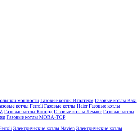
большой мощности
Газовые котлы Италтерм
Газовые котлы Baxi
азовые котлы Ferroli
Газовые котлы Haier
Газовые котлы
AZ
Газовые котлы Конорд
Газовые котлы Лемакс
Газовые котлы
tsu
Газовые котлы MORA-TOP
erroli
Электрические котлы Navien
Электрические котлы