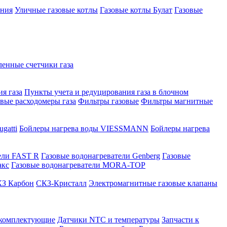
ения
Уличные газовые котлы
Газовые котлы Булат
Газовые
нные счетчики газа
я газа
Пункты учета и редуцирования газа в блочном
овые расходомеры газа
Фильтры газовые
Фильтры магнитные
gatti
Бойлеры нагрева воды VIESSMANN
Бойлеры нагрева
ели FAST R
Газовые водонагреватели Genberg
Газовые
акс
Газовые водонагреватели MORA-TOP
З Карбон
СКЗ-Кристалл
Электромагнитные газовые клапаны
 комплектующие
Датчики NTC и температуры
Запчасти к