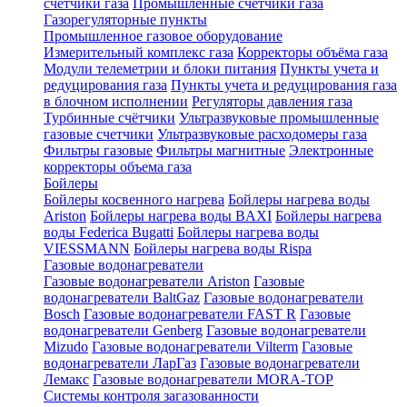
счетчики газа
Промышленные счетчики газа
Газорегуляторные пункты
Промышленное газовое оборудование
Измерительный комплекс газа
Корректоры объёма газа
Модули телеметрии и блоки питания
Пункты учета и
редуцирования газа
Пункты учета и редуцирования газа
в блочном исполнении
Регуляторы давления газа
Турбинные счётчики
Ультразвуковые промышленные
газовые счетчики
Ультразвуковые расходомеры газа
Фильтры газовые
Фильтры магнитные
Электронные
корректоры объема газа
Бойлеры
Бойлеры косвенного нагрева
Бойлеры нагрева воды
Ariston
Бойлеры нагрева воды BAXI
Бойлеры нагрева
воды Federica Bugatti
Бойлеры нагрева воды
VIESSMANN
Бойлеры нагрева воды Rispa
Газовые водонагреватели
Газовые водонагреватели Ariston
Газовые
водонагреватели BaltGaz
Газовые водонагреватели
Bosch
Газовые водонагреватели FAST R
Газовые
водонагреватели Genberg
Газовые водонагреватели
Mizudo
Газовые водонагреватели Vilterm
Газовые
водонагреватели ЛарГаз
Газовые водонагреватели
Лемакс
Газовые водонагреватели MORA-TOP
Системы контроля загазованности