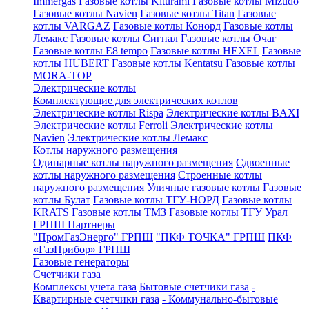
Immergas
Газовые котлы Kiturami
Газовые котлы Mizudo
Газовые котлы Navien
Газовые котлы Titan
Газовые
котлы VARGAZ
Газовые котлы Конорд
Газовые котлы
Лемакс
Газовые котлы Сигнал
Газовые котлы Очаг
Газовые котлы E8 tempo
Газовые котлы HEXEL
Газовые
котлы HUBERT
Газовые котлы Kentatsu
Газовые котлы
MORA-TOP
Электрические котлы
Комплектующие для электрических котлов
Электрические котлы Rispa
Электрические котлы BAXI
Электрические котлы Ferroli
Электрические котлы
Navien
Электрические котлы Лемакс
Котлы наружного размещения
Одинарные котлы наружного размещения
Сдвоенные
котлы наружного размещения
Строенные котлы
наружного размещения
Уличные газовые котлы
Газовые
котлы Булат
Газовые котлы ТГУ-НОРД
Газовые котлы
KRATS
Газовые котлы ТМЗ
Газовые котлы ТГУ Урал
ГРПШ Партнеры
"ПромГазЭнерго" ГРПШ
"ПКФ ТОЧКА" ГРПШ
ПКФ
«ГазПрибор» ГРПШ
Газовые генераторы
Счетчики газа
Комплексы учета газа
Бытовые счетчики газа
-
Квартирные счетчики газа
- Коммунально-бытовые