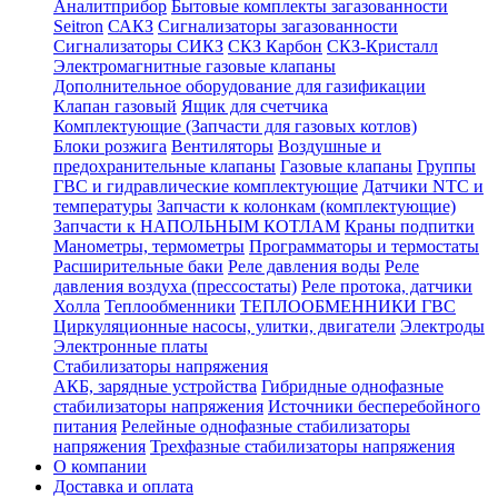
Аналитприбор
Бытовые комплекты загазованности
Seitron
САКЗ
Сигнализаторы загазованности
Сигнализаторы СИКЗ
СКЗ Карбон
СКЗ-Кристалл
Электромагнитные газовые клапаны
Дополнительное оборудование для газификации
Клапан газовый
Ящик для счетчика
Комплектующие (Запчасти для газовых котлов)
Блоки розжига
Вентиляторы
Воздушные и
предохранительные клапаны
Газовые клапаны
Группы
ГВС и гидравлические комплектующие
Датчики NTC и
температуры
Запчасти к колонкам (комплектующие)
Запчасти к НАПОЛЬНЫМ КОТЛАМ
Краны подпитки
Манометры, термометры
Программаторы и термостаты
Расширительные баки
Реле давления воды
Реле
давления воздуха (прессостаты)
Реле протока, датчики
Холла
Теплообменники
ТЕПЛООБМЕННИКИ ГВС
Циркуляционные насосы, улитки, двигатели
Электроды
Электронные платы
Стабилизаторы напряжения
АКБ, зарядные устройства
Гибридные однофазные
стабилизаторы напряжения
Источники бесперебойного
питания
Релейные однофазные стабилизаторы
напряжения
Трехфазные стабилизаторы напряжения
О компании
Доставка и оплата