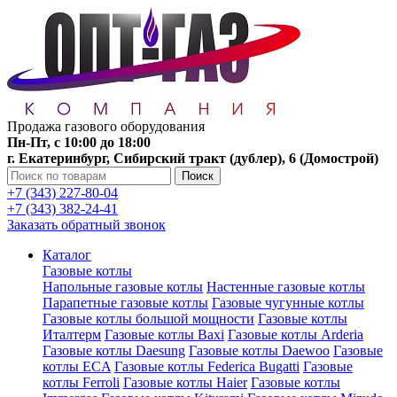
Продажа газового оборудования
Пн-Пт, с 10:00 до 18:00
г. Екатеринбург, Сибирский тракт (дублер), 6 (Домострой)
Поиск
+7 (343) 227-80-04
+7 (343) 382-24-41
Заказать обратный звонок
Каталог
Газовые котлы
Напольные газовые котлы
Настенные газовые котлы
Парапетные газовые котлы
Газовые чугунные котлы
Газовые котлы большой мощности
Газовые котлы
Италтерм
Газовые котлы Baxi
Газовые котлы Arderia
Газовые котлы Daesung
Газовые котлы Daewoo
Газовые
котлы ECA
Газовые котлы Federica Bugatti
Газовые
котлы Ferroli
Газовые котлы Haier
Газовые котлы