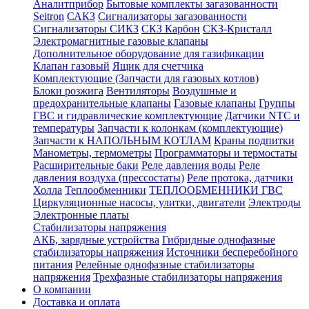
Аналитприбор
Бытовые комплекты загазованности
Seitron
САКЗ
Сигнализаторы загазованности
Сигнализаторы СИКЗ
СКЗ Карбон
СКЗ-Кристалл
Электромагнитные газовые клапаны
Дополнительное оборудование для газификации
Клапан газовый
Ящик для счетчика
Комплектующие (Запчасти для газовых котлов)
Блоки розжига
Вентиляторы
Воздушные и
предохранительные клапаны
Газовые клапаны
Группы
ГВС и гидравлические комплектующие
Датчики NTC и
температуры
Запчасти к колонкам (комплектующие)
Запчасти к НАПОЛЬНЫМ КОТЛАМ
Краны подпитки
Манометры, термометры
Программаторы и термостаты
Расширительные баки
Реле давления воды
Реле
давления воздуха (прессостаты)
Реле протока, датчики
Холла
Теплообменники
ТЕПЛООБМЕННИКИ ГВС
Циркуляционные насосы, улитки, двигатели
Электроды
Электронные платы
Стабилизаторы напряжения
АКБ, зарядные устройства
Гибридные однофазные
стабилизаторы напряжения
Источники бесперебойного
питания
Релейные однофазные стабилизаторы
напряжения
Трехфазные стабилизаторы напряжения
О компании
Доставка и оплата