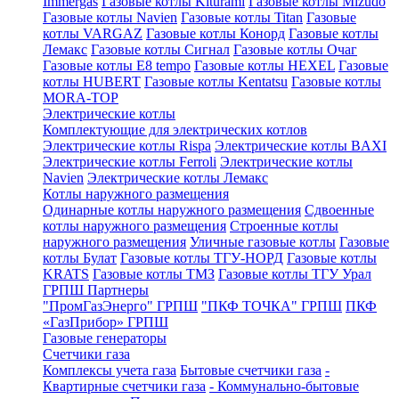
Immergas
Газовые котлы Kiturami
Газовые котлы Mizudo
Газовые котлы Navien
Газовые котлы Titan
Газовые
котлы VARGAZ
Газовые котлы Конорд
Газовые котлы
Лемакс
Газовые котлы Сигнал
Газовые котлы Очаг
Газовые котлы E8 tempo
Газовые котлы HEXEL
Газовые
котлы HUBERT
Газовые котлы Kentatsu
Газовые котлы
MORA-TOP
Электрические котлы
Комплектующие для электрических котлов
Электрические котлы Rispa
Электрические котлы BAXI
Электрические котлы Ferroli
Электрические котлы
Navien
Электрические котлы Лемакс
Котлы наружного размещения
Одинарные котлы наружного размещения
Сдвоенные
котлы наружного размещения
Строенные котлы
наружного размещения
Уличные газовые котлы
Газовые
котлы Булат
Газовые котлы ТГУ-НОРД
Газовые котлы
KRATS
Газовые котлы ТМЗ
Газовые котлы ТГУ Урал
ГРПШ Партнеры
"ПромГазЭнерго" ГРПШ
"ПКФ ТОЧКА" ГРПШ
ПКФ
«ГазПрибор» ГРПШ
Газовые генераторы
Счетчики газа
Комплексы учета газа
Бытовые счетчики газа
-
Квартирные счетчики газа
- Коммунально-бытовые