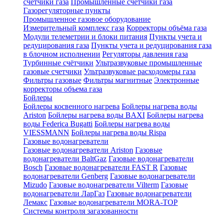
счетчики газа
Промышленные счетчики газа
Газорегуляторные пункты
Промышленное газовое оборудование
Измерительный комплекс газа
Корректоры объёма газа
Модули телеметрии и блоки питания
Пункты учета и
редуцирования газа
Пункты учета и редуцирования газа
в блочном исполнении
Регуляторы давления газа
Турбинные счётчики
Ультразвуковые промышленные
газовые счетчики
Ультразвуковые расходомеры газа
Фильтры газовые
Фильтры магнитные
Электронные
корректоры объема газа
Бойлеры
Бойлеры косвенного нагрева
Бойлеры нагрева воды
Ariston
Бойлеры нагрева воды BAXI
Бойлеры нагрева
воды Federica Bugatti
Бойлеры нагрева воды
VIESSMANN
Бойлеры нагрева воды Rispa
Газовые водонагреватели
Газовые водонагреватели Ariston
Газовые
водонагреватели BaltGaz
Газовые водонагреватели
Bosch
Газовые водонагреватели FAST R
Газовые
водонагреватели Genberg
Газовые водонагреватели
Mizudo
Газовые водонагреватели Vilterm
Газовые
водонагреватели ЛарГаз
Газовые водонагреватели
Лемакс
Газовые водонагреватели MORA-TOP
Системы контроля загазованности