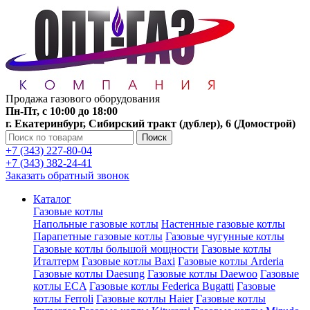
Продажа газового оборудования
Пн-Пт, с 10:00 до 18:00
г. Екатеринбург, Сибирский тракт (дублер), 6 (Домострой)
Поиск
+7 (343) 227-80-04
+7 (343) 382-24-41
Заказать обратный звонок
Каталог
Газовые котлы
Напольные газовые котлы
Настенные газовые котлы
Парапетные газовые котлы
Газовые чугунные котлы
Газовые котлы большой мощности
Газовые котлы
Италтерм
Газовые котлы Baxi
Газовые котлы Arderia
Газовые котлы Daesung
Газовые котлы Daewoo
Газовые
котлы ECA
Газовые котлы Federica Bugatti
Газовые
котлы Ferroli
Газовые котлы Haier
Газовые котлы