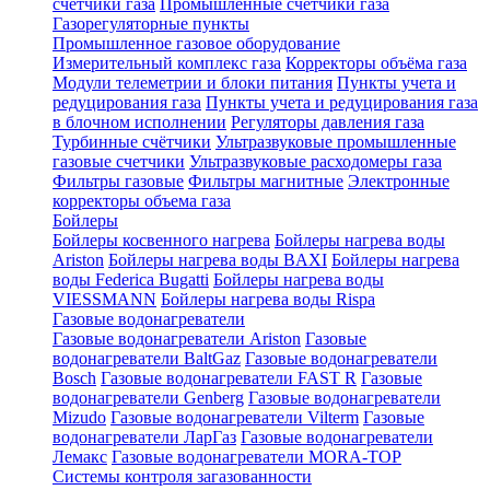
счетчики газа
Промышленные счетчики газа
Газорегуляторные пункты
Промышленное газовое оборудование
Измерительный комплекс газа
Корректоры объёма газа
Модули телеметрии и блоки питания
Пункты учета и
редуцирования газа
Пункты учета и редуцирования газа
в блочном исполнении
Регуляторы давления газа
Турбинные счётчики
Ультразвуковые промышленные
газовые счетчики
Ультразвуковые расходомеры газа
Фильтры газовые
Фильтры магнитные
Электронные
корректоры объема газа
Бойлеры
Бойлеры косвенного нагрева
Бойлеры нагрева воды
Ariston
Бойлеры нагрева воды BAXI
Бойлеры нагрева
воды Federica Bugatti
Бойлеры нагрева воды
VIESSMANN
Бойлеры нагрева воды Rispa
Газовые водонагреватели
Газовые водонагреватели Ariston
Газовые
водонагреватели BaltGaz
Газовые водонагреватели
Bosch
Газовые водонагреватели FAST R
Газовые
водонагреватели Genberg
Газовые водонагреватели
Mizudo
Газовые водонагреватели Vilterm
Газовые
водонагреватели ЛарГаз
Газовые водонагреватели
Лемакс
Газовые водонагреватели MORA-TOP
Системы контроля загазованности