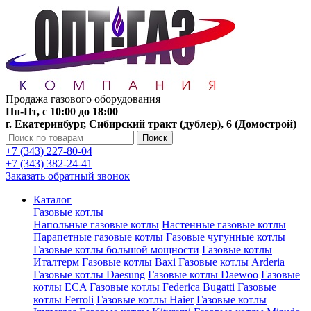
Продажа газового оборудования
Пн-Пт, с 10:00 до 18:00
г. Екатеринбург, Сибирский тракт (дублер), 6 (Домострой)
Поиск
+7 (343) 227-80-04
+7 (343) 382-24-41
Заказать обратный звонок
Каталог
Газовые котлы
Напольные газовые котлы
Настенные газовые котлы
Парапетные газовые котлы
Газовые чугунные котлы
Газовые котлы большой мощности
Газовые котлы
Италтерм
Газовые котлы Baxi
Газовые котлы Arderia
Газовые котлы Daesung
Газовые котлы Daewoo
Газовые
котлы ECA
Газовые котлы Federica Bugatti
Газовые
котлы Ferroli
Газовые котлы Haier
Газовые котлы