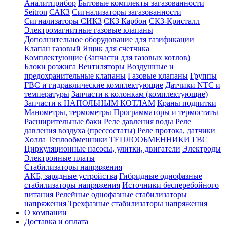
Аналитприбор
Бытовые комплекты загазованности
Seitron
САКЗ
Сигнализаторы загазованности
Сигнализаторы СИКЗ
СКЗ Карбон
СКЗ-Кристалл
Электромагнитные газовые клапаны
Дополнительное оборудование для газификации
Клапан газовый
Ящик для счетчика
Комплектующие (Запчасти для газовых котлов)
Блоки розжига
Вентиляторы
Воздушные и
предохранительные клапаны
Газовые клапаны
Группы
ГВС и гидравлические комплектующие
Датчики NTC и
температуры
Запчасти к колонкам (комплектующие)
Запчасти к НАПОЛЬНЫМ КОТЛАМ
Краны подпитки
Манометры, термометры
Программаторы и термостаты
Расширительные баки
Реле давления воды
Реле
давления воздуха (прессостаты)
Реле протока, датчики
Холла
Теплообменники
ТЕПЛООБМЕННИКИ ГВС
Циркуляционные насосы, улитки, двигатели
Электроды
Электронные платы
Стабилизаторы напряжения
АКБ, зарядные устройства
Гибридные однофазные
стабилизаторы напряжения
Источники бесперебойного
питания
Релейные однофазные стабилизаторы
напряжения
Трехфазные стабилизаторы напряжения
О компании
Доставка и оплата