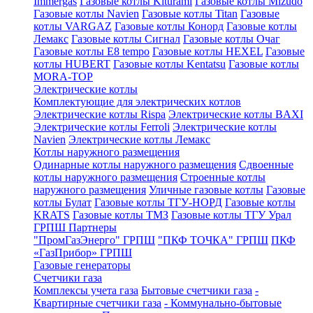
Immergas
Газовые котлы Kiturami
Газовые котлы Mizudo
Газовые котлы Navien
Газовые котлы Titan
Газовые
котлы VARGAZ
Газовые котлы Конорд
Газовые котлы
Лемакс
Газовые котлы Сигнал
Газовые котлы Очаг
Газовые котлы E8 tempo
Газовые котлы HEXEL
Газовые
котлы HUBERT
Газовые котлы Kentatsu
Газовые котлы
MORA-TOP
Электрические котлы
Комплектующие для электрических котлов
Электрические котлы Rispa
Электрические котлы BAXI
Электрические котлы Ferroli
Электрические котлы
Navien
Электрические котлы Лемакс
Котлы наружного размещения
Одинарные котлы наружного размещения
Сдвоенные
котлы наружного размещения
Строенные котлы
наружного размещения
Уличные газовые котлы
Газовые
котлы Булат
Газовые котлы ТГУ-НОРД
Газовые котлы
KRATS
Газовые котлы ТМЗ
Газовые котлы ТГУ Урал
ГРПШ Партнеры
"ПромГазЭнерго" ГРПШ
"ПКФ ТОЧКА" ГРПШ
ПКФ
«ГазПрибор» ГРПШ
Газовые генераторы
Счетчики газа
Комплексы учета газа
Бытовые счетчики газа
-
Квартирные счетчики газа
- Коммунально-бытовые