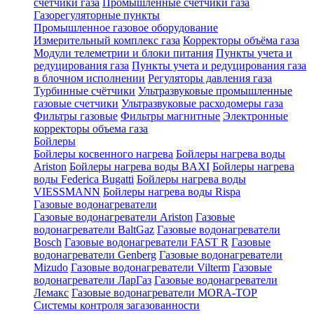
счетчики газа
Промышленные счетчики газа
Газорегуляторные пункты
Промышленное газовое оборудование
Измерительный комплекс газа
Корректоры объёма газа
Модули телеметрии и блоки питания
Пункты учета и
редуцирования газа
Пункты учета и редуцирования газа
в блочном исполнении
Регуляторы давления газа
Турбинные счётчики
Ультразвуковые промышленные
газовые счетчики
Ультразвуковые расходомеры газа
Фильтры газовые
Фильтры магнитные
Электронные
корректоры объема газа
Бойлеры
Бойлеры косвенного нагрева
Бойлеры нагрева воды
Ariston
Бойлеры нагрева воды BAXI
Бойлеры нагрева
воды Federica Bugatti
Бойлеры нагрева воды
VIESSMANN
Бойлеры нагрева воды Rispa
Газовые водонагреватели
Газовые водонагреватели Ariston
Газовые
водонагреватели BaltGaz
Газовые водонагреватели
Bosch
Газовые водонагреватели FAST R
Газовые
водонагреватели Genberg
Газовые водонагреватели
Mizudo
Газовые водонагреватели Vilterm
Газовые
водонагреватели ЛарГаз
Газовые водонагреватели
Лемакс
Газовые водонагреватели MORA-TOP
Системы контроля загазованности