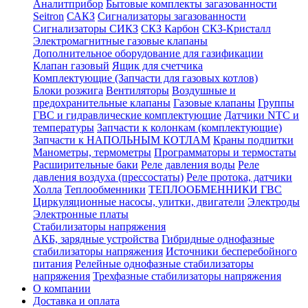
Аналитприбор
Бытовые комплекты загазованности
Seitron
САКЗ
Сигнализаторы загазованности
Сигнализаторы СИКЗ
СКЗ Карбон
СКЗ-Кристалл
Электромагнитные газовые клапаны
Дополнительное оборудование для газификации
Клапан газовый
Ящик для счетчика
Комплектующие (Запчасти для газовых котлов)
Блоки розжига
Вентиляторы
Воздушные и
предохранительные клапаны
Газовые клапаны
Группы
ГВС и гидравлические комплектующие
Датчики NTC и
температуры
Запчасти к колонкам (комплектующие)
Запчасти к НАПОЛЬНЫМ КОТЛАМ
Краны подпитки
Манометры, термометры
Программаторы и термостаты
Расширительные баки
Реле давления воды
Реле
давления воздуха (прессостаты)
Реле протока, датчики
Холла
Теплообменники
ТЕПЛООБМЕННИКИ ГВС
Циркуляционные насосы, улитки, двигатели
Электроды
Электронные платы
Стабилизаторы напряжения
АКБ, зарядные устройства
Гибридные однофазные
стабилизаторы напряжения
Источники бесперебойного
питания
Релейные однофазные стабилизаторы
напряжения
Трехфазные стабилизаторы напряжения
О компании
Доставка и оплата