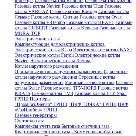
Immergas
Газовые котлы Kiturami
Газовые котлы Mizudo
Газовые котлы Navien
Газовые котлы Titan
Газовые
котлы VARGAZ
Газовые котлы Конорд
Газовые котлы
Лемакс
Газовые котлы Сигнал
Газовые котлы Очаг
Газовые котлы E8 tempo
Газовые котлы HEXEL
Газовые
котлы HUBERT
Газовые котлы Kentatsu
Газовые котлы
MORA-TOP
Электрические котлы
Комплектующие для электрических котлов
Электрические котлы Rispa
Электрические котлы BAXI
Электрические котлы Ferroli
Электрические котлы
Navien
Электрические котлы Лемакс
Котлы наружного размещения
Одинарные котлы наружного размещения
Сдвоенные
котлы наружного размещения
Строенные котлы
наружного размещения
Уличные газовые котлы
Газовые
котлы Булат
Газовые котлы ТГУ-НОРД
Газовые котлы
KRATS
Газовые котлы ТМЗ
Газовые котлы ТГУ Урал
ГРПШ Партнеры
"ПромГазЭнерго" ГРПШ
"ПКФ ТОЧКА" ГРПШ
ПКФ
«ГазПрибор» ГРПШ
Газовые генераторы
Счетчики газа
Комплексы учета газа
Бытовые счетчики газа
-
Квартирные счетчики газа
- Коммунально-бытовые