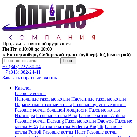
Продажа газового оборудования
Пн-Пт, с 10:00 до 18:00
г. Екатеринбург, Сибирский тракт (дублер), 6 (Домострой)
Поиск
+7 (343) 227-80-04
+7 (343) 382-24-41
Заказать обратный звонок
Каталог
Газовые котлы
Напольные газовые котлы
Настенные газовые котлы
Парапетные газовые котлы
Газовые чугунные котлы
Газовые котлы большой мощности
Газовые котлы
Италтерм
Газовые котлы Baxi
Газовые котлы Arderia
Газовые котлы Daesung
Газовые котлы Daewoo
Газовые
котлы ECA
Газовые котлы Federica Bugatti
Газовые
котлы Ferroli
Газовые котлы Haier
Газовые котлы