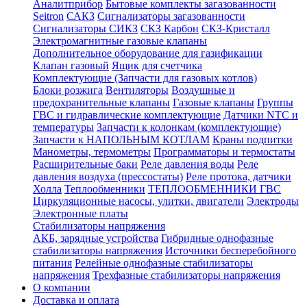
Аналитприбор
Бытовые комплекты загазованности
Seitron
САКЗ
Сигнализаторы загазованности
Сигнализаторы СИКЗ
СКЗ Карбон
СКЗ-Кристалл
Электромагнитные газовые клапаны
Дополнительное оборудование для газификации
Клапан газовый
Ящик для счетчика
Комплектующие (Запчасти для газовых котлов)
Блоки розжига
Вентиляторы
Воздушные и
предохранительные клапаны
Газовые клапаны
Группы
ГВС и гидравлические комплектующие
Датчики NTC и
температуры
Запчасти к колонкам (комплектующие)
Запчасти к НАПОЛЬНЫМ КОТЛАМ
Краны подпитки
Манометры, термометры
Программаторы и термостаты
Расширительные баки
Реле давления воды
Реле
давления воздуха (прессостаты)
Реле протока, датчики
Холла
Теплообменники
ТЕПЛООБМЕННИКИ ГВС
Циркуляционные насосы, улитки, двигатели
Электроды
Электронные платы
Стабилизаторы напряжения
АКБ, зарядные устройства
Гибридные однофазные
стабилизаторы напряжения
Источники бесперебойного
питания
Релейные однофазные стабилизаторы
напряжения
Трехфазные стабилизаторы напряжения
О компании
Доставка и оплата