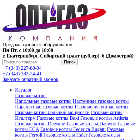
Продажа газового оборудования
Пн-Пт, с 10:00 до 18:00
г. Екатеринбург, Сибирский тракт (дублер), 6 (Домострой)
Поиск
+7 (343) 227-80-04
+7 (343) 382-24-41
Заказать обратный звонок
Каталог
Газовые котлы
Напольные газовые котлы
Настенные газовые котлы
Парапетные газовые котлы
Газовые чугунные котлы
Газовые котлы большой мощности
Газовые котлы
Италтерм
Газовые котлы Baxi
Газовые котлы Arderia
Газовые котлы Daesung
Газовые котлы Daewoo
Газовые
котлы ECA
Газовые котлы Federica Bugatti
Газовые
котлы Ferroli
Газовые котлы Haier
Газовые котлы