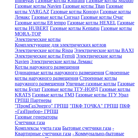
Immergas
Газовые котлы Kiturami
Газовые котлы Mizudo
Газовые котлы Navien
Газовые котлы Titan
Газовые
котлы VARGAZ
Газовые котлы Конорд
Газовые котлы
Лемакс
Газовые котлы Сигнал
Газовые котлы Очаг
Газовые котлы E8 tempo
Газовые котлы HEXEL
Газовые
котлы HUBERT
Газовые котлы Kentatsu
Газовые котлы
MORA-TOP
Электрические котлы
Комплектующие для электрических котлов
Электрические котлы Rispa
Электрические котлы BAXI
Электрические котлы Ferroli
Электрические котлы
Navien
Электрические котлы Лемакс
Котлы наружного размещения
Одинарные котлы наружного размещения
Сдвоенные
котлы наружного размещения
Строенные котлы
наружного размещения
Уличные газовые котлы
Газовые
котлы Булат
Газовые котлы ТГУ-НОРД
Газовые котлы
KRATS
Газовые котлы ТМЗ
Газовые котлы ТГУ Урал
ГРПШ Партнеры
"ПромГазЭнерго" ГРПШ
"ПКФ ТОЧКА" ГРПШ
ПКФ
«ГазПрибор» ГРПШ
Газовые генераторы
Счетчики газа
Комплексы учета газа
Бытовые счетчики газа
-
Квартирные счетчики газа
- Коммунально-бытовые