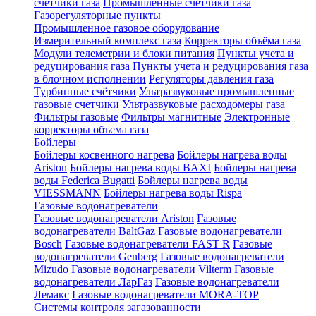
счетчики газа
Промышленные счетчики газа
Газорегуляторные пункты
Промышленное газовое оборудование
Измерительный комплекс газа
Корректоры объёма газа
Модули телеметрии и блоки питания
Пункты учета и
редуцирования газа
Пункты учета и редуцирования газа
в блочном исполнении
Регуляторы давления газа
Турбинные счётчики
Ультразвуковые промышленные
газовые счетчики
Ультразвуковые расходомеры газа
Фильтры газовые
Фильтры магнитные
Электронные
корректоры объема газа
Бойлеры
Бойлеры косвенного нагрева
Бойлеры нагрева воды
Ariston
Бойлеры нагрева воды BAXI
Бойлеры нагрева
воды Federica Bugatti
Бойлеры нагрева воды
VIESSMANN
Бойлеры нагрева воды Rispa
Газовые водонагреватели
Газовые водонагреватели Ariston
Газовые
водонагреватели BaltGaz
Газовые водонагреватели
Bosch
Газовые водонагреватели FAST R
Газовые
водонагреватели Genberg
Газовые водонагреватели
Mizudo
Газовые водонагреватели Vilterm
Газовые
водонагреватели ЛарГаз
Газовые водонагреватели
Лемакс
Газовые водонагреватели MORA-TOP
Системы контроля загазованности