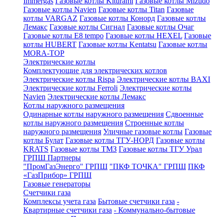
Immergas
Газовые котлы Kiturami
Газовые котлы Mizudo
Газовые котлы Navien
Газовые котлы Titan
Газовые
котлы VARGAZ
Газовые котлы Конорд
Газовые котлы
Лемакс
Газовые котлы Сигнал
Газовые котлы Очаг
Газовые котлы E8 tempo
Газовые котлы HEXEL
Газовые
котлы HUBERT
Газовые котлы Kentatsu
Газовые котлы
MORA-TOP
Электрические котлы
Комплектующие для электрических котлов
Электрические котлы Rispa
Электрические котлы BAXI
Электрические котлы Ferroli
Электрические котлы
Navien
Электрические котлы Лемакс
Котлы наружного размещения
Одинарные котлы наружного размещения
Сдвоенные
котлы наружного размещения
Строенные котлы
наружного размещения
Уличные газовые котлы
Газовые
котлы Булат
Газовые котлы ТГУ-НОРД
Газовые котлы
KRATS
Газовые котлы ТМЗ
Газовые котлы ТГУ Урал
ГРПШ Партнеры
"ПромГазЭнерго" ГРПШ
"ПКФ ТОЧКА" ГРПШ
ПКФ
«ГазПрибор» ГРПШ
Газовые генераторы
Счетчики газа
Комплексы учета газа
Бытовые счетчики газа
-
Квартирные счетчики газа
- Коммунально-бытовые