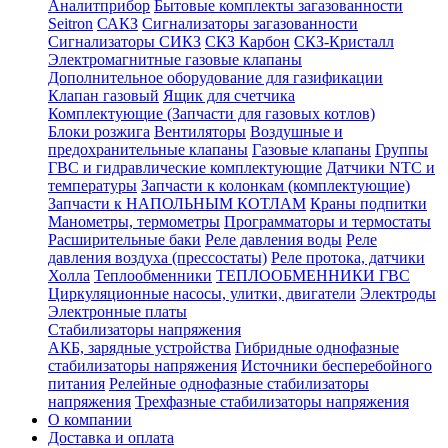
Аналитприбор
Бытовые комплекты загазованности
Seitron
САКЗ
Сигнализаторы загазованности
Сигнализаторы СИКЗ
СКЗ Карбон
СКЗ-Кристалл
Электромагнитные газовые клапаны
Дополнительное оборудование для газификации
Клапан газовый
Ящик для счетчика
Комплектующие (Запчасти для газовых котлов)
Блоки розжига
Вентиляторы
Воздушные и
предохранительные клапаны
Газовые клапаны
Группы
ГВС и гидравлические комплектующие
Датчики NTC и
температуры
Запчасти к колонкам (комплектующие)
Запчасти к НАПОЛЬНЫМ КОТЛАМ
Краны подпитки
Манометры, термометры
Программаторы и термостаты
Расширительные баки
Реле давления воды
Реле
давления воздуха (прессостаты)
Реле протока, датчики
Холла
Теплообменники
ТЕПЛООБМЕННИКИ ГВС
Циркуляционные насосы, улитки, двигатели
Электроды
Электронные платы
Стабилизаторы напряжения
АКБ, зарядные устройства
Гибридные однофазные
стабилизаторы напряжения
Источники бесперебойного
питания
Релейные однофазные стабилизаторы
напряжения
Трехфазные стабилизаторы напряжения
О компании
Доставка и оплата