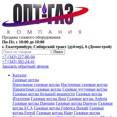
Продажа газового оборудования
Пн-Пт, с 10:00 до 18:00
г. Екатеринбург, Сибирский тракт (дублер), 6 (Домострой)
Поиск
+7 (343) 227-80-04
+7 (343) 382-24-41
Заказать обратный звонок
Каталог
Газовые котлы
Напольные газовые котлы
Настенные газовые котлы
Парапетные газовые котлы
Газовые чугунные котлы
Газовые котлы большой мощности
Газовые котлы
Италтерм
Газовые котлы Baxi
Газовые котлы Arderia
Газовые котлы Daesung
Газовые котлы Daewoo
Газовые
котлы ECA
Газовые котлы Federica Bugatti
Газовые
котлы Ferroli
Газовые котлы Haier
Газовые котлы