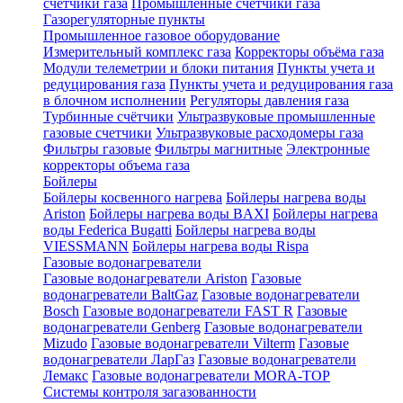
счетчики газа
Промышленные счетчики газа
Газорегуляторные пункты
Промышленное газовое оборудование
Измерительный комплекс газа
Корректоры объёма газа
Модули телеметрии и блоки питания
Пункты учета и
редуцирования газа
Пункты учета и редуцирования газа
в блочном исполнении
Регуляторы давления газа
Турбинные счётчики
Ультразвуковые промышленные
газовые счетчики
Ультразвуковые расходомеры газа
Фильтры газовые
Фильтры магнитные
Электронные
корректоры объема газа
Бойлеры
Бойлеры косвенного нагрева
Бойлеры нагрева воды
Ariston
Бойлеры нагрева воды BAXI
Бойлеры нагрева
воды Federica Bugatti
Бойлеры нагрева воды
VIESSMANN
Бойлеры нагрева воды Rispa
Газовые водонагреватели
Газовые водонагреватели Ariston
Газовые
водонагреватели BaltGaz
Газовые водонагреватели
Bosch
Газовые водонагреватели FAST R
Газовые
водонагреватели Genberg
Газовые водонагреватели
Mizudo
Газовые водонагреватели Vilterm
Газовые
водонагреватели ЛарГаз
Газовые водонагреватели
Лемакс
Газовые водонагреватели MORA-TOP
Системы контроля загазованности