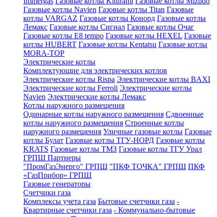
Immergas
Газовые котлы Kiturami
Газовые котлы Mizudo
Газовые котлы Navien
Газовые котлы Titan
Газовые
котлы VARGAZ
Газовые котлы Конорд
Газовые котлы
Лемакс
Газовые котлы Сигнал
Газовые котлы Очаг
Газовые котлы E8 tempo
Газовые котлы HEXEL
Газовые
котлы HUBERT
Газовые котлы Kentatsu
Газовые котлы
MORA-TOP
Электрические котлы
Комплектующие для электрических котлов
Электрические котлы Rispa
Электрические котлы BAXI
Электрические котлы Ferroli
Электрические котлы
Navien
Электрические котлы Лемакс
Котлы наружного размещения
Одинарные котлы наружного размещения
Сдвоенные
котлы наружного размещения
Строенные котлы
наружного размещения
Уличные газовые котлы
Газовые
котлы Булат
Газовые котлы ТГУ-НОРД
Газовые котлы
KRATS
Газовые котлы ТМЗ
Газовые котлы ТГУ Урал
ГРПШ Партнеры
"ПромГазЭнерго" ГРПШ
"ПКФ ТОЧКА" ГРПШ
ПКФ
«ГазПрибор» ГРПШ
Газовые генераторы
Счетчики газа
Комплексы учета газа
Бытовые счетчики газа
-
Квартирные счетчики газа
- Коммунально-бытовые