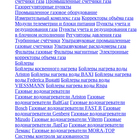
счетчики газа
Промышленные счетчики газа
Газорегуляторные пункты
Промышленное газовое оборудование
Измерительный комплекс газа
Корректоры объёма газа
Модули телеметрии и блоки питания
Пункты учета и
редуцирования газа
Пункты учета и редуцирования газа
в блочном исполнении
Регуляторы давления газа
Турбинные счётчики
Ультразвуковые промышленные
газовые счетчики
Ультразвуковые расходомеры газа
Фильтры газовые
Фильтры магнитные
Электронные
корректоры объема газа
Бойлеры
Бойлеры косвенного нагрева
Бойлеры нагрева воды
Ariston
Бойлеры нагрева воды BAXI
Бойлеры нагрева
воды Federica Bugatti
Бойлеры нагрева воды
VIESSMANN
Бойлеры нагрева воды Rispa
Газовые водонагреватели
Газовые водонагреватели Ariston
Газовые
водонагреватели BaltGaz
Газовые водонагреватели
Bosch
Газовые водонагреватели FAST R
Газовые
водонагреватели Genberg
Газовые водонагреватели
Mizudo
Газовые водонагреватели Vilterm
Газовые
водонагреватели ЛарГаз
Газовые водонагреватели
Лемакс
Газовые водонагреватели MORA-TOP
Системы контроля загазованности