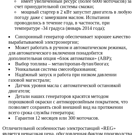
имеет увеличенный ресурс (более 6000 моточасов) за
счет принудительной системы смазки;
мощный стартер в 2 кВт запустит двигатель в любую
погоду даже с замерзшим маслом. Испытания
проводились в течение года, в частности, при
температуре -34 градуса (январь 2014 года);
Синхронный генератор обеспечивает хорошее качество
вырабатываемой электроэнергии;
Может работать в ручном и автоматическом режимах,
для автоматического включения понадобится
дополнительная опция «блок автоматики» (АВР);
Выбор топлива – метан/пропан-бутан/биогаз;
Уникальная система смесеобразования;
Надёжный запуск и работа при низком давлении
газовой магистрали;
Датчик уровня масла с автоматической остановкой
двигателя;
Детали наших генераторов красятся методом
порошковой окраски с антикоррозийным покрытием, что
позволяет сохранять свой внешний вид на протяжении
всего срока службы генератора;
Гарантия 12 месяцев или 300 моточасов.
Отличительной особенностью электростанций «REG»
является невысокая цена, обусловленная фактом производства