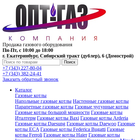
Продажа газового оборудования
Пн-Пт, с 10:00 до 18:00
г. Екатеринбург, Сибирский тракт (дублер), 6 (Домострой)
Поиск
+7 (343) 227-80-04
+7 (343) 382-24-41
Заказать обратный звонок
Каталог
Газовые котлы
Напольные газовые котлы
Настенные газовые котлы
Парапетные газовые котлы
Газовые чугунные котлы
Газовые котлы большой мощности
Газовые котлы
Италтерм
Газовые котлы Baxi
Газовые котлы Arderia
Газовые котлы Daesung
Газовые котлы Daewoo
Газовые
котлы ECA
Газовые котлы Federica Bugatti
Газовые
котлы Ferroli
Газовые котлы Haier
Газовые котлы