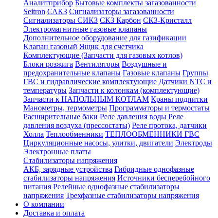
Аналитприбор
Бытовые комплекты загазованности
Seitron
САКЗ
Сигнализаторы загазованности
Сигнализаторы СИКЗ
СКЗ Карбон
СКЗ-Кристалл
Электромагнитные газовые клапаны
Дополнительное оборудование для газификации
Клапан газовый
Ящик для счетчика
Комплектующие (Запчасти для газовых котлов)
Блоки розжига
Вентиляторы
Воздушные и
предохранительные клапаны
Газовые клапаны
Группы
ГВС и гидравлические комплектующие
Датчики NTC и
температуры
Запчасти к колонкам (комплектующие)
Запчасти к НАПОЛЬНЫМ КОТЛАМ
Краны подпитки
Манометры, термометры
Программаторы и термостаты
Расширительные баки
Реле давления воды
Реле
давления воздуха (прессостаты)
Реле протока, датчики
Холла
Теплообменники
ТЕПЛООБМЕННИКИ ГВС
Циркуляционные насосы, улитки, двигатели
Электроды
Электронные платы
Стабилизаторы напряжения
АКБ, зарядные устройства
Гибридные однофазные
стабилизаторы напряжения
Источники бесперебойного
питания
Релейные однофазные стабилизаторы
напряжения
Трехфазные стабилизаторы напряжения
О компании
Доставка и оплата