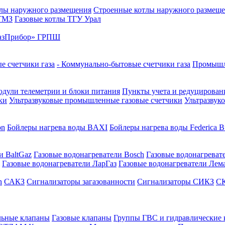
лы наружного размещения
Строенные котлы наружного размещ
 ТМЗ
Газовые котлы ТГУ Урал
азПрибор» ГРПШ
е счетчики газа
- Коммунально-бытовые счетчики газа
Промышле
дули телеметрии и блоки питания
Пункты учета и редуцировани
ки
Ультразвуковые промышленные газовые счетчики
Ультразвук
on
Бойлеры нагрева воды BAXI
Бойлеры нагрева воды Federica Bu
и BaltGaz
Газовые водонагреватели Bosch
Газовые водонагреват
Газовые водонагреватели ЛарГаз
Газовые водонагреватели Лем
n
САКЗ
Сигнализаторы загазованности
Сигнализаторы СИКЗ
СК
льные клапаны
Газовые клапаны
Группы ГВС и гидравлические