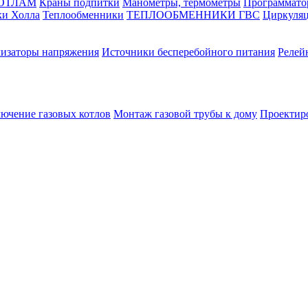
КОТЛАМ
Краны подпитки
Манометры, термометры
Программато
ки Холла
Теплообменники
ТЕПЛООБМЕННИКИ ГВС
Циркуляц
лизаторы напряжения
Источники бесперебойного питания
Релей
лючение газовых котлов
Монтаж газовой трубы к дому
Проектир