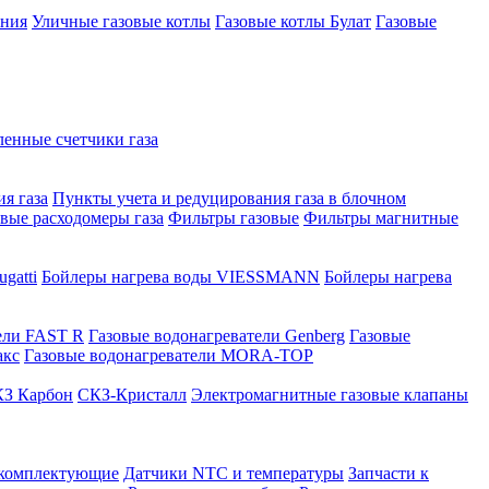
ения
Уличные газовые котлы
Газовые котлы Булат
Газовые
нные счетчики газа
я газа
Пункты учета и редуцирования газа в блочном
овые расходомеры газа
Фильтры газовые
Фильтры магнитные
gatti
Бойлеры нагрева воды VIESSMANN
Бойлеры нагрева
ели FAST R
Газовые водонагреватели Genberg
Газовые
акс
Газовые водонагреватели MORA-TOP
З Карбон
СКЗ-Кристалл
Электромагнитные газовые клапаны
 комплектующие
Датчики NTC и температуры
Запчасти к