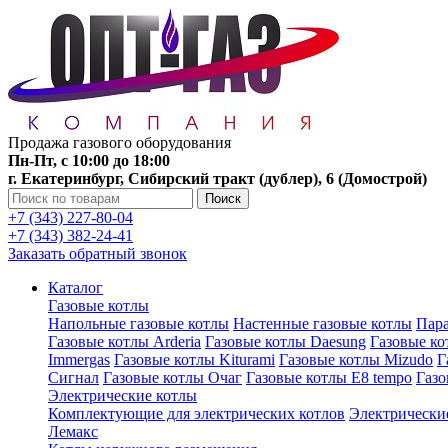
Продажа газового оборудования
Пн-Пт, с 10:00 до 18:00
г. Екатеринбург, Сибирский тракт (дублер), 6 (Домострой)
Поиск
+7 (343) 227-80-04
+7 (343) 382-24-41
Заказать обратный звонок
Каталог
Газовые котлы
Напольные газовые котлы
Настенные газовые котлы
Пара
Газовые котлы Arderia
Газовые котлы Daesung
Газовые к
Immergas
Газовые котлы Kiturami
Газовые котлы Mizudo
Г
Сигнал
Газовые котлы Очаг
Газовые котлы E8 tempo
Газ
Электрические котлы
Комплектующие для электрических котлов
Электрические
Лемакс