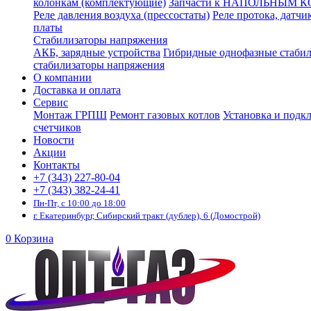
колонкам (комплектующие)
Запчасти к НАПОЛЬНЫМ 
Реле давления воздуха (прессостаты)
Реле протока, датчи
платы
Стабилизаторы напряжения
АКБ, зарядные устройства
Гибридные однофазные стаби
стабилизаторы напряжения
О компании
Доставка и оплата
Сервис
Монтаж ГРПШ
Ремонт газовых котлов
Установка и подк
счетчиков
Новости
Акции
Контакты
+7 (343) 227-80-04
+7 (343) 382-24-41
Пн-Пт, с 10:00 до 18:00
г. Екатеринбург, Сибирский тракт (дублер), 6 (Домострой)
0
Корзина