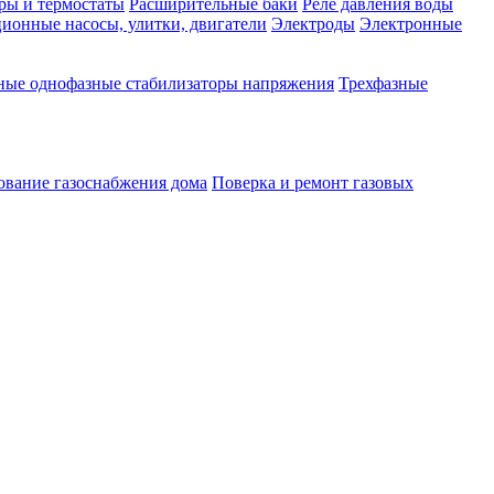
ры и термостаты
Расширительные баки
Реле давления воды
ионные насосы, улитки, двигатели
Электроды
Электронные
ные однофазные стабилизаторы напряжения
Трехфазные
ование газоснабжения дома
Поверка и ремонт газовых