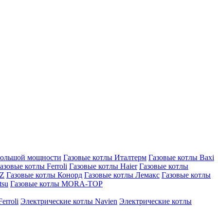
большой мощности
Газовые котлы Италтерм
Газовые котлы Baxi
азовые котлы Ferroli
Газовые котлы Haier
Газовые котлы
AZ
Газовые котлы Конорд
Газовые котлы Лемакс
Газовые котлы
tsu
Газовые котлы MORA-TOP
erroli
Электрические котлы Navien
Электрические котлы