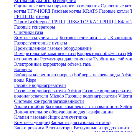
Котлы наружного размещения
Одинарные котлы наружного размещения
Сдвоенные кот
котлы ТГУ-НОРД
Газовые котлы KRATS
Газовые котлы
ГРПШ Партнеры
"ПромГазЭнерго" ГРПШ
"ПКФ ТОЧКА" ГРПШ
ПКФ «Г
Газовые генераторы
Счетчики газа
Комплексы учета газа
Бытовые счетчики газа
- Квартирны
Газорегуляторные пункты
Промышленное газовое оборудование
Измерительный комплекс газа
Корректоры объёма газа
Мо
исполнении
Регуляторы давления газа
Турбинные счётчи
Электронные корректоры объема газа
Бойлеры
Бойлеры косвенного нагрева
Бойлеры нагрева воды Arist
воды Rispa
Газовые водонагреватели
Газовые водонагреватели Ariston
Газовые водонагревател
водонагреватели Mizudo
Газовые водонагреватели Vilterm
Системы контроля загазованности
Аналитприбор
Бытовые комплекты загазованности Seitro
Дополнительное оборудование для газификации
Клапан газовый
Ящик для счетчика
Комплектующие (Запчасти для газовых котлов)
Блоки розжига
Вентиляторы
Воздушные и предохраните