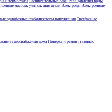
ры и термостаты
Расширительные баки
Реле давления воды
ионные насосы, улитки, двигатели
Электроды
Электронные
ные однофазные стабилизаторы напряжения
Трехфазные
ование газоснабжения дома
Поверка и ремонт газовых