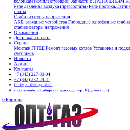
колонкам (комплектующие)
Запчасти к НАПОЛЬНЫМ 
Реле давления воздуха (прессостаты)
Реле протока, датчи
платы
Стабилизаторы напряжения
АКБ, зарядные устройства
Гибридные однофазные стаби
стабилизаторы напряжения
О компании
Доставка и оплата
Сервис
Монтаж ГРПШ
Ремонт газовых котлов
Установка и подк
счетчиков
Новости
Акции
Контакты
+7 (343) 227-80-04
+7 (343) 382-24-41
Пн-Пт, с 10:00 до 18:00
г. Екатеринбург, Сибирский тракт (дублер), 6 (Домострой)
0
Корзина