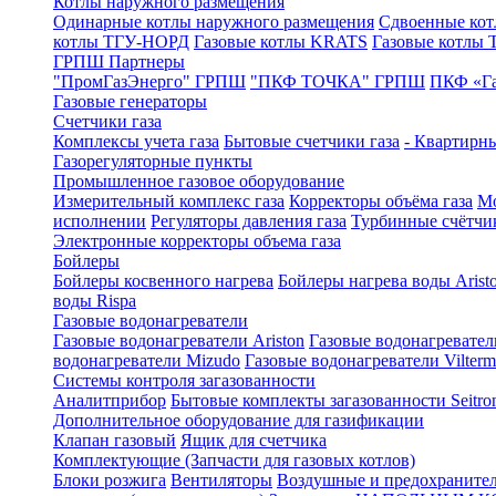
Котлы наружного размещения
Одинарные котлы наружного размещения
Сдвоенные кот
котлы ТГУ-НОРД
Газовые котлы KRATS
Газовые котлы
ГРПШ Партнеры
"ПромГазЭнерго" ГРПШ
"ПКФ ТОЧКА" ГРПШ
ПКФ «Г
Газовые генераторы
Счетчики газа
Комплексы учета газа
Бытовые счетчики газа
- Квартирны
Газорегуляторные пункты
Промышленное газовое оборудование
Измерительный комплекс газа
Корректоры объёма газа
Мо
исполнении
Регуляторы давления газа
Турбинные счётчи
Электронные корректоры объема газа
Бойлеры
Бойлеры косвенного нагрева
Бойлеры нагрева воды Arist
воды Rispa
Газовые водонагреватели
Газовые водонагреватели Ariston
Газовые водонагревател
водонагреватели Mizudo
Газовые водонагреватели Vilterm
Системы контроля загазованности
Аналитприбор
Бытовые комплекты загазованности Seitro
Дополнительное оборудование для газификации
Клапан газовый
Ящик для счетчика
Комплектующие (Запчасти для газовых котлов)
Блоки розжига
Вентиляторы
Воздушные и предохраните