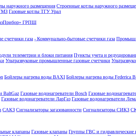
лы наружного размещения
Строенные котлы наружного размещ
 ТМЗ
Газовые котлы ТГУ Урал
азПрибор» ГРПШ
е счетчики газа
- Коммунально-бытовые счетчики газа
Промышле
дули телеметрии и блоки питания
Пункты учета и редуцировани
ки
Ультразвуковые промышленные газовые счетчики
Ультразвук
on
Бойлеры нагрева воды BAXI
Бойлеры нагрева воды Federica Bu
и BaltGaz
Газовые водонагреватели Bosch
Газовые водонагреват
Газовые водонагреватели ЛарГаз
Газовые водонагреватели Лем
n
САКЗ
Сигнализаторы загазованности
Сигнализаторы СИКЗ
СК
льные клапаны
Газовые клапаны
Группы ГВС и гидравлические