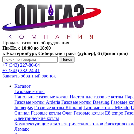
Продажа газового оборудования
Пн-Пт, с 10:00 до 18:00
г. Екатеринбург, Сибирский тракт (дублер), 6 (Домострой)
Поиск
+7 (343) 227-80-04
+7 (343) 382-24-41
Заказать обратный звонок
Каталог
Газовые котлы
Напольные газовые котлы
Настенные газовые котлы
Пара
Газовые котлы Arderia
Газовые котлы Daesung
Газовые к
Immergas
Газовые котлы Kiturami
Газовые котлы Mizudo
Г
Сигнал
Газовые котлы Очаг
Газовые котлы E8 tempo
Газ
Электрические котлы
Комплектующие для электрических котлов
Электрические
Лемакс