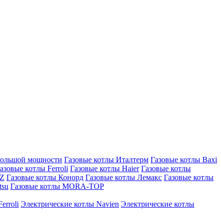
большой мощности
Газовые котлы Италтерм
Газовые котлы Baxi
азовые котлы Ferroli
Газовые котлы Haier
Газовые котлы
AZ
Газовые котлы Конорд
Газовые котлы Лемакс
Газовые котлы
tsu
Газовые котлы MORA-TOP
erroli
Электрические котлы Navien
Электрические котлы