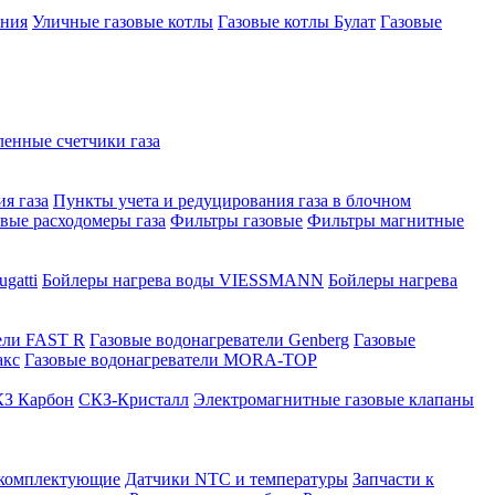
ения
Уличные газовые котлы
Газовые котлы Булат
Газовые
нные счетчики газа
я газа
Пункты учета и редуцирования газа в блочном
овые расходомеры газа
Фильтры газовые
Фильтры магнитные
gatti
Бойлеры нагрева воды VIESSMANN
Бойлеры нагрева
ели FAST R
Газовые водонагреватели Genberg
Газовые
акс
Газовые водонагреватели MORA-TOP
З Карбон
СКЗ-Кристалл
Электромагнитные газовые клапаны
 комплектующие
Датчики NTC и температуры
Запчасти к