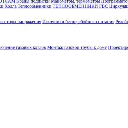
КОТЛАМ
Краны подпитки
Манометры, термометры
Программато
ки Холла
Теплообменники
ТЕПЛООБМЕННИКИ ГВС
Циркуляц
лизаторы напряжения
Источники бесперебойного питания
Релей
лючение газовых котлов
Монтаж газовой трубы к дому
Проектир