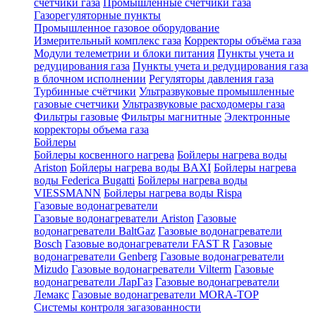
счетчики газа
Промышленные счетчики газа
Газорегуляторные пункты
Промышленное газовое оборудование
Измерительный комплекс газа
Корректоры объёма газа
Модули телеметрии и блоки питания
Пункты учета и
редуцирования газа
Пункты учета и редуцирования газа
в блочном исполнении
Регуляторы давления газа
Турбинные счётчики
Ультразвуковые промышленные
газовые счетчики
Ультразвуковые расходомеры газа
Фильтры газовые
Фильтры магнитные
Электронные
корректоры объема газа
Бойлеры
Бойлеры косвенного нагрева
Бойлеры нагрева воды
Ariston
Бойлеры нагрева воды BAXI
Бойлеры нагрева
воды Federica Bugatti
Бойлеры нагрева воды
VIESSMANN
Бойлеры нагрева воды Rispa
Газовые водонагреватели
Газовые водонагреватели Ariston
Газовые
водонагреватели BaltGaz
Газовые водонагреватели
Bosch
Газовые водонагреватели FAST R
Газовые
водонагреватели Genberg
Газовые водонагреватели
Mizudo
Газовые водонагреватели Vilterm
Газовые
водонагреватели ЛарГаз
Газовые водонагреватели
Лемакс
Газовые водонагреватели MORA-TOP
Системы контроля загазованности