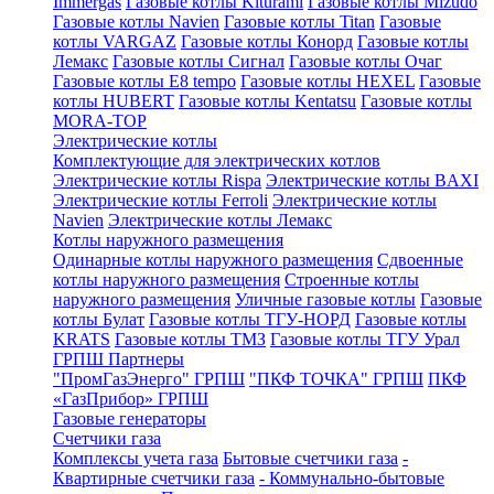
Immergas
Газовые котлы Kiturami
Газовые котлы Mizudo
Газовые котлы Navien
Газовые котлы Titan
Газовые
котлы VARGAZ
Газовые котлы Конорд
Газовые котлы
Лемакс
Газовые котлы Сигнал
Газовые котлы Очаг
Газовые котлы E8 tempo
Газовые котлы HEXEL
Газовые
котлы HUBERT
Газовые котлы Kentatsu
Газовые котлы
MORA-TOP
Электрические котлы
Комплектующие для электрических котлов
Электрические котлы Rispa
Электрические котлы BAXI
Электрические котлы Ferroli
Электрические котлы
Navien
Электрические котлы Лемакс
Котлы наружного размещения
Одинарные котлы наружного размещения
Сдвоенные
котлы наружного размещения
Строенные котлы
наружного размещения
Уличные газовые котлы
Газовые
котлы Булат
Газовые котлы ТГУ-НОРД
Газовые котлы
KRATS
Газовые котлы ТМЗ
Газовые котлы ТГУ Урал
ГРПШ Партнеры
"ПромГазЭнерго" ГРПШ
"ПКФ ТОЧКА" ГРПШ
ПКФ
«ГазПрибор» ГРПШ
Газовые генераторы
Счетчики газа
Комплексы учета газа
Бытовые счетчики газа
-
Квартирные счетчики газа
- Коммунально-бытовые