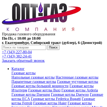
Продажа газового оборудования
Пн-Пт, с 10:00 до 18:00
г. Екатеринбург, Сибирский тракт (дублер), 6 (Домострой)
Поиск
+7 (343) 227-80-04
+7 (343) 382-24-41
Заказать обратный звонок
Каталог
Газовые котлы
Напольные газовые котлы
Настенные газовые котлы
Парапетные газовые котлы
Газовые чугунные котлы
Газовые котлы большой мощности
Газовые котлы
Италтерм
Газовые котлы Baxi
Газовые котлы Arderia
Газовые котлы Daesung
Газовые котлы Daewoo
Газовые
котлы ECA
Газовые котлы Federica Bugatti
Газовые
котлы Ferroli
Газовые котлы Haier
Газовые котлы