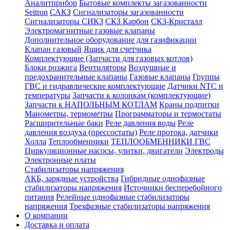
Аналитприбор
Бытовые комплекты загазованности
Seitron
САКЗ
Сигнализаторы загазованности
Сигнализаторы СИКЗ
СКЗ Карбон
СКЗ-Кристалл
Электромагнитные газовые клапаны
Дополнительное оборудование для газификации
Клапан газовый
Ящик для счетчика
Комплектующие (Запчасти для газовых котлов)
Блоки розжига
Вентиляторы
Воздушные и
предохранительные клапаны
Газовые клапаны
Группы
ГВС и гидравлические комплектующие
Датчики NTC и
температуры
Запчасти к колонкам (комплектующие)
Запчасти к НАПОЛЬНЫМ КОТЛАМ
Краны подпитки
Манометры, термометры
Программаторы и термостаты
Расширительные баки
Реле давления воды
Реле
давления воздуха (прессостаты)
Реле протока, датчики
Холла
Теплообменники
ТЕПЛООБМЕННИКИ ГВС
Циркуляционные насосы, улитки, двигатели
Электроды
Электронные платы
Стабилизаторы напряжения
АКБ, зарядные устройства
Гибридные однофазные
стабилизаторы напряжения
Источники бесперебойного
питания
Релейные однофазные стабилизаторы
напряжения
Трехфазные стабилизаторы напряжения
О компании
Доставка и оплата