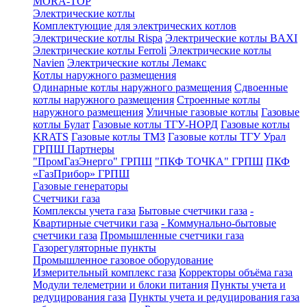
MORA-TOP
Электрические котлы
Комплектующие для электрических котлов
Электрические котлы Rispa
Электрические котлы BAXI
Электрические котлы Ferroli
Электрические котлы
Navien
Электрические котлы Лемакс
Котлы наружного размещения
Одинарные котлы наружного размещения
Сдвоенные
котлы наружного размещения
Строенные котлы
наружного размещения
Уличные газовые котлы
Газовые
котлы Булат
Газовые котлы ТГУ-НОРД
Газовые котлы
KRATS
Газовые котлы ТМЗ
Газовые котлы ТГУ Урал
ГРПШ Партнеры
"ПромГазЭнерго" ГРПШ
"ПКФ ТОЧКА" ГРПШ
ПКФ
«ГазПрибор» ГРПШ
Газовые генераторы
Счетчики газа
Комплексы учета газа
Бытовые счетчики газа
-
Квартирные счетчики газа
- Коммунально-бытовые
счетчики газа
Промышленные счетчики газа
Газорегуляторные пункты
Промышленное газовое оборудование
Измерительный комплекс газа
Корректоры объёма газа
Модули телеметрии и блоки питания
Пункты учета и
редуцирования газа
Пункты учета и редуцирования газа