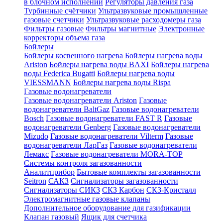
в блочном исполнении
Регуляторы давления газа
Турбинные счётчики
Ультразвуковые промышленные
газовые счетчики
Ультразвуковые расходомеры газа
Фильтры газовые
Фильтры магнитные
Электронные
корректоры объема газа
Бойлеры
Бойлеры косвенного нагрева
Бойлеры нагрева воды
Ariston
Бойлеры нагрева воды BAXI
Бойлеры нагрева
воды Federica Bugatti
Бойлеры нагрева воды
VIESSMANN
Бойлеры нагрева воды Rispa
Газовые водонагреватели
Газовые водонагреватели Ariston
Газовые
водонагреватели BaltGaz
Газовые водонагреватели
Bosch
Газовые водонагреватели FAST R
Газовые
водонагреватели Genberg
Газовые водонагреватели
Mizudo
Газовые водонагреватели Vilterm
Газовые
водонагреватели ЛарГаз
Газовые водонагреватели
Лемакс
Газовые водонагреватели MORA-TOP
Системы контроля загазованности
Аналитприбор
Бытовые комплекты загазованности
Seitron
САКЗ
Сигнализаторы загазованности
Сигнализаторы СИКЗ
СКЗ Карбон
СКЗ-Кристалл
Электромагнитные газовые клапаны
Дополнительное оборудование для газификации
Клапан газовый
Ящик для счетчика