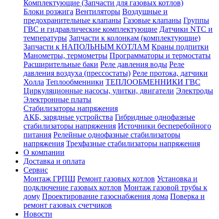
Комплектующие (Запчасти для газовых котлов)
Блоки розжига
Вентиляторы
Воздушные и
предохранительные клапаны
Газовые клапаны
Группы
ГВС и гидравлические комплектующие
Датчики NTC и
температуры
Запчасти к колонкам (комплектующие)
Запчасти к НАПОЛЬНЫМ КОТЛАМ
Краны подпитки
Манометры, термометры
Программаторы и термостаты
Расширительные баки
Реле давления воды
Реле
давления воздуха (прессостаты)
Реле протока, датчики
Холла
Теплообменники
ТЕПЛООБМЕННИКИ ГВС
Циркуляционные насосы, улитки, двигатели
Электроды
Электронные платы
Стабилизаторы напряжения
АКБ, зарядные устройства
Гибридные однофазные
стабилизаторы напряжения
Источники бесперебойного
питания
Релейные однофазные стабилизаторы
напряжения
Трехфазные стабилизаторы напряжения
О компании
Доставка и оплата
Сервис
Монтаж ГРПШ
Ремонт газовых котлов
Установка и
подключение газовых котлов
Монтаж газовой трубы к
дому
Проектирование газоснабжения дома
Поверка и
ремонт газовых счетчиков
Новости