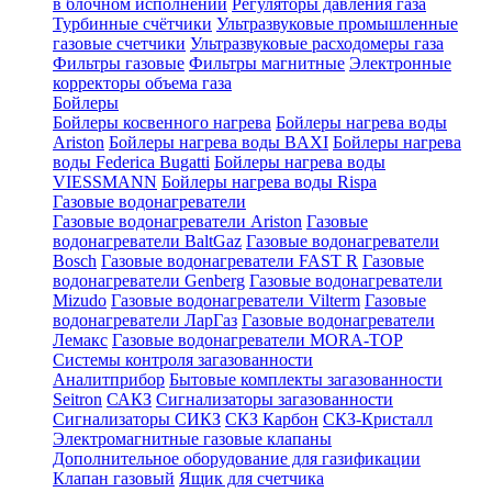
в блочном исполнении
Регуляторы давления газа
Турбинные счётчики
Ультразвуковые промышленные
газовые счетчики
Ультразвуковые расходомеры газа
Фильтры газовые
Фильтры магнитные
Электронные
корректоры объема газа
Бойлеры
Бойлеры косвенного нагрева
Бойлеры нагрева воды
Ariston
Бойлеры нагрева воды BAXI
Бойлеры нагрева
воды Federica Bugatti
Бойлеры нагрева воды
VIESSMANN
Бойлеры нагрева воды Rispa
Газовые водонагреватели
Газовые водонагреватели Ariston
Газовые
водонагреватели BaltGaz
Газовые водонагреватели
Bosch
Газовые водонагреватели FAST R
Газовые
водонагреватели Genberg
Газовые водонагреватели
Mizudo
Газовые водонагреватели Vilterm
Газовые
водонагреватели ЛарГаз
Газовые водонагреватели
Лемакс
Газовые водонагреватели MORA-TOP
Системы контроля загазованности
Аналитприбор
Бытовые комплекты загазованности
Seitron
САКЗ
Сигнализаторы загазованности
Сигнализаторы СИКЗ
СКЗ Карбон
СКЗ-Кристалл
Электромагнитные газовые клапаны
Дополнительное оборудование для газификации
Клапан газовый
Ящик для счетчика