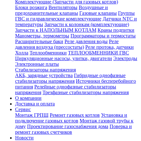
Комплектующие (Запчасти для газовых котлов)
Блоки розжига
Вентиляторы
Воздушные и
предохранительные клапаны
Газовые клапаны
Группы
ГВС и гидравлические комплектующие
Датчики NTC и
температуры
Запчасти к колонкам (комплектующие)
Запчасти к НАПОЛЬНЫМ КОТЛАМ
Краны подпитки
Манометры, термометры
Программаторы и термостаты
Расширительные баки
Реле давления воды
Реле
давления воздуха (прессостаты)
Реле протока, датчики
Холла
Теплообменники
ТЕПЛООБМЕННИКИ ГВС
Циркуляционные насосы, улитки, двигатели
Электроды
Электронные платы
Стабилизаторы напряжения
АКБ, зарядные устройства
Гибридные однофазные
стабилизаторы напряжения
Источники бесперебойного
питания
Релейные однофазные стабилизаторы
напряжения
Трехфазные стабилизаторы напряжения
О компании
Доставка и оплата
Сервис
Монтаж ГРПШ
Ремонт газовых котлов
Установка и
подключение газовых котлов
Монтаж газовой трубы к
дому
Проектирование газоснабжения дома
Поверка и
ремонт газовых счетчиков
Новости