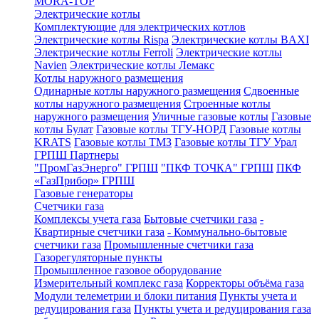
MORA-TOP
Электрические котлы
Комплектующие для электрических котлов
Электрические котлы Rispa
Электрические котлы BAXI
Электрические котлы Ferroli
Электрические котлы
Navien
Электрические котлы Лемакс
Котлы наружного размещения
Одинарные котлы наружного размещения
Сдвоенные
котлы наружного размещения
Строенные котлы
наружного размещения
Уличные газовые котлы
Газовые
котлы Булат
Газовые котлы ТГУ-НОРД
Газовые котлы
KRATS
Газовые котлы ТМЗ
Газовые котлы ТГУ Урал
ГРПШ Партнеры
"ПромГазЭнерго" ГРПШ
"ПКФ ТОЧКА" ГРПШ
ПКФ
«ГазПрибор» ГРПШ
Газовые генераторы
Счетчики газа
Комплексы учета газа
Бытовые счетчики газа
-
Квартирные счетчики газа
- Коммунально-бытовые
счетчики газа
Промышленные счетчики газа
Газорегуляторные пункты
Промышленное газовое оборудование
Измерительный комплекс газа
Корректоры объёма газа
Модули телеметрии и блоки питания
Пункты учета и
редуцирования газа
Пункты учета и редуцирования газа