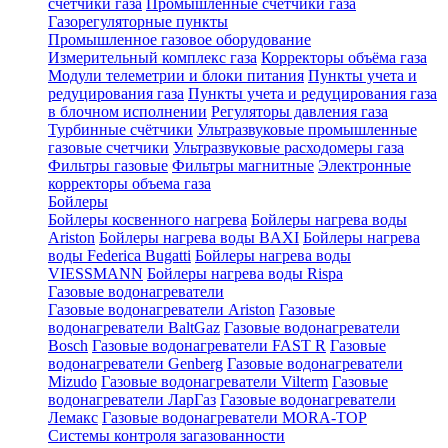
счетчики газа
Промышленные счетчики газа
Газорегуляторные пункты
Промышленное газовое оборудование
Измерительный комплекс газа
Корректоры объёма газа
Модули телеметрии и блоки питания
Пункты учета и
редуцирования газа
Пункты учета и редуцирования газа
в блочном исполнении
Регуляторы давления газа
Турбинные счётчики
Ультразвуковые промышленные
газовые счетчики
Ультразвуковые расходомеры газа
Фильтры газовые
Фильтры магнитные
Электронные
корректоры объема газа
Бойлеры
Бойлеры косвенного нагрева
Бойлеры нагрева воды
Ariston
Бойлеры нагрева воды BAXI
Бойлеры нагрева
воды Federica Bugatti
Бойлеры нагрева воды
VIESSMANN
Бойлеры нагрева воды Rispa
Газовые водонагреватели
Газовые водонагреватели Ariston
Газовые
водонагреватели BaltGaz
Газовые водонагреватели
Bosch
Газовые водонагреватели FAST R
Газовые
водонагреватели Genberg
Газовые водонагреватели
Mizudo
Газовые водонагреватели Vilterm
Газовые
водонагреватели ЛарГаз
Газовые водонагреватели
Лемакс
Газовые водонагреватели MORA-TOP
Системы контроля загазованности