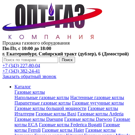
Продажа газового оборудования
Пн-Пт, с 10:00 до 18:00
г. Екатеринбург, Сибирский тракт (дублер), 6 (Домострой)
Поиск
+7 (343) 227-80-04
+7 (343) 382-24-41
Заказать обратный звонок
Каталог
Газовые котлы
Напольные газовые котлы
Настенные газовые котлы
Парапетные газовые котлы
Газовые чугунные котлы
Газовые котлы большой мощности
Газовые котлы
Италтерм
Газовые котлы Baxi
Газовые котлы Arderia
Газовые котлы Daesung
Газовые котлы Daewoo
Газовые
котлы ECA
Газовые котлы Federica Bugatti
Газовые
котлы Ferroli
Газовые котлы Haier
Газовые котлы