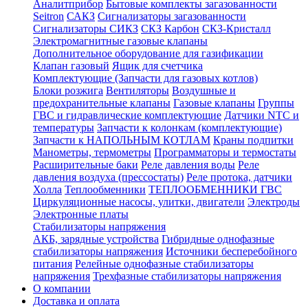
Аналитприбор
Бытовые комплекты загазованности
Seitron
САКЗ
Сигнализаторы загазованности
Сигнализаторы СИКЗ
СКЗ Карбон
СКЗ-Кристалл
Электромагнитные газовые клапаны
Дополнительное оборудование для газификации
Клапан газовый
Ящик для счетчика
Комплектующие (Запчасти для газовых котлов)
Блоки розжига
Вентиляторы
Воздушные и
предохранительные клапаны
Газовые клапаны
Группы
ГВС и гидравлические комплектующие
Датчики NTC и
температуры
Запчасти к колонкам (комплектующие)
Запчасти к НАПОЛЬНЫМ КОТЛАМ
Краны подпитки
Манометры, термометры
Программаторы и термостаты
Расширительные баки
Реле давления воды
Реле
давления воздуха (прессостаты)
Реле протока, датчики
Холла
Теплообменники
ТЕПЛООБМЕННИКИ ГВС
Циркуляционные насосы, улитки, двигатели
Электроды
Электронные платы
Стабилизаторы напряжения
АКБ, зарядные устройства
Гибридные однофазные
стабилизаторы напряжения
Источники бесперебойного
питания
Релейные однофазные стабилизаторы
напряжения
Трехфазные стабилизаторы напряжения
О компании
Доставка и оплата