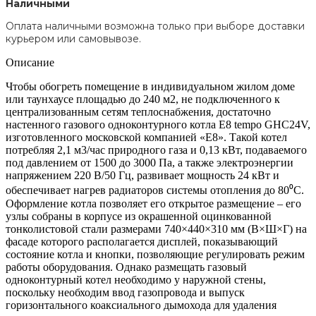
Наличными
Оплата наличными возможна только при выборе доставки
курьером или самовывозе.
Описание
Чтобы обогреть помещение в индивидуальном жилом доме
или таунхаусе площадью до 240 м2, не подключенного к
централизованным сетям теплоснабжения, достаточно
настенного газового одноконтурного котла E8 tempo GHC24V,
изготовленного московской компанией «E8». Такой котел
потребляя 2,1 м3/час природного газа и 0,13 кВт, подаваемого
под давлением от 1500 до 3000 Па, а также электроэнергии
напряжением 220 В/50 Гц, развивает мощность 24 кВт и
обеспечивает нагрев радиаторов системы отопления до 80⁰С.
Оформление котла позволяет его открытое размещение – его
узлы собраны в корпусе из окрашенной оцинкованной
тонколистовой стали размерами 740×440×310 мм (В×Ш×Г) на
фасаде которого располагается дисплей, показывающий
состояние котла и кнопки, позволяющие регулировать режим
работы оборудования. Однако размещать газовый
одноконтурный котел необходимо у наружной стены,
поскольку необходим ввод газопровода и выпуск
горизонтального коаксиального дымохода для удаления