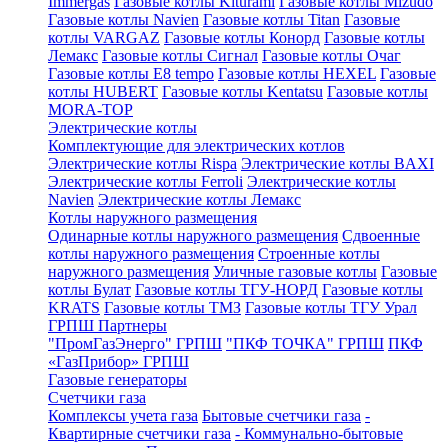
Immergas
Газовые котлы Kiturami
Газовые котлы Mizudo
Газовые котлы Navien
Газовые котлы Titan
Газовые
котлы VARGAZ
Газовые котлы Конорд
Газовые котлы
Лемакс
Газовые котлы Сигнал
Газовые котлы Очаг
Газовые котлы E8 tempo
Газовые котлы HEXEL
Газовые
котлы HUBERT
Газовые котлы Kentatsu
Газовые котлы
MORA-TOP
Электрические котлы
Комплектующие для электрических котлов
Электрические котлы Rispa
Электрические котлы BAXI
Электрические котлы Ferroli
Электрические котлы
Navien
Электрические котлы Лемакс
Котлы наружного размещения
Одинарные котлы наружного размещения
Сдвоенные
котлы наружного размещения
Строенные котлы
наружного размещения
Уличные газовые котлы
Газовые
котлы Булат
Газовые котлы ТГУ-НОРД
Газовые котлы
KRATS
Газовые котлы ТМЗ
Газовые котлы ТГУ Урал
ГРПШ Партнеры
"ПромГазЭнерго" ГРПШ
"ПКФ ТОЧКА" ГРПШ
ПКФ
«ГазПрибор» ГРПШ
Газовые генераторы
Счетчики газа
Комплексы учета газа
Бытовые счетчики газа
-
Квартирные счетчики газа
- Коммунально-бытовые