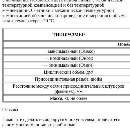
температурной компенсацией и без температурной
компенсации. Счетчики с механической температурной
компенсацией обеспечивают приведение измеренного объема
газа к температуре +20 °С.
ТИПОРАЗМЕР
Объем
— максимальный (Qмакс)
— номинальный (Qном)
— минимальный (Qмин)
Циклический объем, дм³
Присоединительная резьба, дюйм
Расстояние между осями присоединительных штуцеров
(фланцев), мм
Масса, кг, не более
Отзывы
Помогите сделать выбор другим покупателям - поделитесь
своим мнением, оставьте свой отзыв