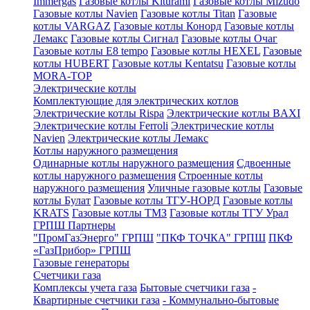
Immergas
Газовые котлы Kiturami
Газовые котлы Mizudo
Газовые котлы Navien
Газовые котлы Titan
Газовые
котлы VARGAZ
Газовые котлы Конорд
Газовые котлы
Лемакс
Газовые котлы Сигнал
Газовые котлы Очаг
Газовые котлы E8 tempo
Газовые котлы HEXEL
Газовые
котлы HUBERT
Газовые котлы Kentatsu
Газовые котлы
MORA-TOP
Электрические котлы
Комплектующие для электрических котлов
Электрические котлы Rispa
Электрические котлы BAXI
Электрические котлы Ferroli
Электрические котлы
Navien
Электрические котлы Лемакс
Котлы наружного размещения
Одинарные котлы наружного размещения
Сдвоенные
котлы наружного размещения
Строенные котлы
наружного размещения
Уличные газовые котлы
Газовые
котлы Булат
Газовые котлы ТГУ-НОРД
Газовые котлы
KRATS
Газовые котлы ТМЗ
Газовые котлы ТГУ Урал
ГРПШ Партнеры
"ПромГазЭнерго" ГРПШ
"ПКФ ТОЧКА" ГРПШ
ПКФ
«ГазПрибор» ГРПШ
Газовые генераторы
Счетчики газа
Комплексы учета газа
Бытовые счетчики газа
-
Квартирные счетчики газа
- Коммунально-бытовые