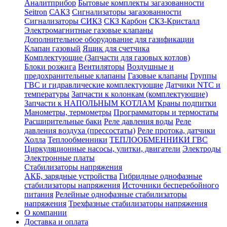
Аналитприбор
Бытовые комплекты загазованности
Seitron
САКЗ
Сигнализаторы загазованности
Сигнализаторы СИКЗ
СКЗ Карбон
СКЗ-Кристалл
Электромагнитные газовые клапаны
Дополнительное оборудование для газификации
Клапан газовый
Ящик для счетчика
Комплектующие (Запчасти для газовых котлов)
Блоки розжига
Вентиляторы
Воздушные и
предохранительные клапаны
Газовые клапаны
Группы
ГВС и гидравлические комплектующие
Датчики NTC и
температуры
Запчасти к колонкам (комплектующие)
Запчасти к НАПОЛЬНЫМ КОТЛАМ
Краны подпитки
Манометры, термометры
Программаторы и термостаты
Расширительные баки
Реле давления воды
Реле
давления воздуха (прессостаты)
Реле протока, датчики
Холла
Теплообменники
ТЕПЛООБМЕННИКИ ГВС
Циркуляционные насосы, улитки, двигатели
Электроды
Электронные платы
Стабилизаторы напряжения
АКБ, зарядные устройства
Гибридные однофазные
стабилизаторы напряжения
Источники бесперебойного
питания
Релейные однофазные стабилизаторы
напряжения
Трехфазные стабилизаторы напряжения
О компании
Доставка и оплата