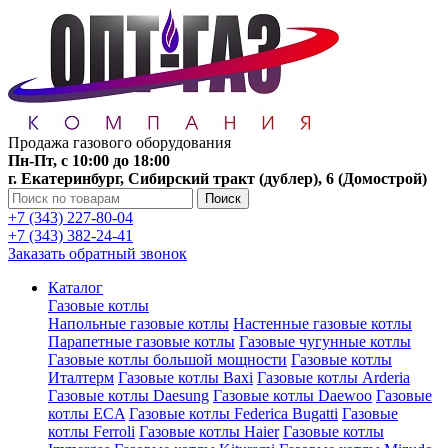
Продажа газового оборудования
Пн-Пт, с 10:00 до 18:00
г. Екатеринбург, Сибирский тракт (дублер), 6 (Домострой)
Поиск
+7 (343) 227-80-04
+7 (343) 382-24-41
Заказать обратный звонок
Каталог
Газовые котлы
Напольные газовые котлы
Настенные газовые котлы
Парапетные газовые котлы
Газовые чугунные котлы
Газовые котлы большой мощности
Газовые котлы
Италтерм
Газовые котлы Baxi
Газовые котлы Arderia
Газовые котлы Daesung
Газовые котлы Daewoo
Газовые
котлы ECA
Газовые котлы Federica Bugatti
Газовые
котлы Ferroli
Газовые котлы Haier
Газовые котлы