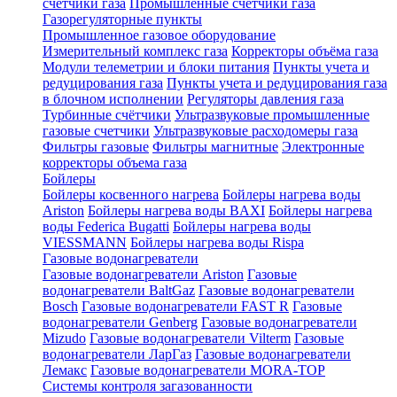
счетчики газа
Промышленные счетчики газа
Газорегуляторные пункты
Промышленное газовое оборудование
Измерительный комплекс газа
Корректоры объёма газа
Модули телеметрии и блоки питания
Пункты учета и
редуцирования газа
Пункты учета и редуцирования газа
в блочном исполнении
Регуляторы давления газа
Турбинные счётчики
Ультразвуковые промышленные
газовые счетчики
Ультразвуковые расходомеры газа
Фильтры газовые
Фильтры магнитные
Электронные
корректоры объема газа
Бойлеры
Бойлеры косвенного нагрева
Бойлеры нагрева воды
Ariston
Бойлеры нагрева воды BAXI
Бойлеры нагрева
воды Federica Bugatti
Бойлеры нагрева воды
VIESSMANN
Бойлеры нагрева воды Rispa
Газовые водонагреватели
Газовые водонагреватели Ariston
Газовые
водонагреватели BaltGaz
Газовые водонагреватели
Bosch
Газовые водонагреватели FAST R
Газовые
водонагреватели Genberg
Газовые водонагреватели
Mizudo
Газовые водонагреватели Vilterm
Газовые
водонагреватели ЛарГаз
Газовые водонагреватели
Лемакс
Газовые водонагреватели MORA-TOP
Системы контроля загазованности