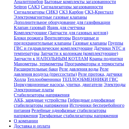
Аналитприбор
Бытовые комплекты загазованности
Seitron
САКЗ
Сигнализаторы загазованности
Сигнализаторы СИКЗ
СКЗ Карбон
СКЗ-Кристалл
Электромагнитные газовые клапаны
Дополнительное оборудование для газификации
Клапан газовый
Ящик для счетчика
Комплектующие (Запчасти для газовых котлов)
Блоки розжига
Вентиляторы
Воздушные и
предохранительные клапаны
Газовые клапаны
Группы
ГВС и гидравлические комплектующие
Датчики NTC и
температуры
Запчасти к колонкам (комплектующие)
Запчасти к НАПОЛЬНЫМ КОТЛАМ
Краны подпитки
Манометры, термометры
Программаторы и термостаты
Расширительные баки
Реле давления воды
Реле
давления воздуха (прессостаты)
Реле протока, датчики
Холла
Теплообменники
ТЕПЛООБМЕННИКИ ГВС
Циркуляционные насосы, улитки, двигатели
Электроды
Электронные платы
Стабилизаторы напряжения
АКБ, зарядные устройства
Гибридные однофазные
стабилизаторы напряжения
Источники бесперебойного
питания
Релейные однофазные стабилизаторы
напряжения
Трехфазные стабилизаторы напряжения
О компании
Доставка и оплата