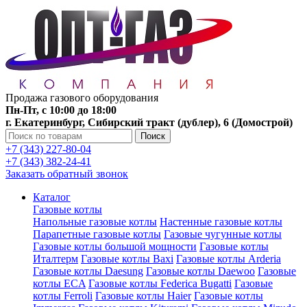
Продажа газового оборудования
Пн-Пт, с 10:00 до 18:00
г. Екатеринбург, Сибирский тракт (дублер), 6 (Домострой)
Поиск
+7 (343) 227-80-04
+7 (343) 382-24-41
Заказать обратный звонок
Каталог
Газовые котлы
Напольные газовые котлы
Настенные газовые котлы
Парапетные газовые котлы
Газовые чугунные котлы
Газовые котлы большой мощности
Газовые котлы
Италтерм
Газовые котлы Baxi
Газовые котлы Arderia
Газовые котлы Daesung
Газовые котлы Daewoo
Газовые
котлы ECA
Газовые котлы Federica Bugatti
Газовые
котлы Ferroli
Газовые котлы Haier
Газовые котлы