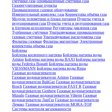
счетчики газа
Промышленные счетчики газа
Газорегуляторные пункты
Промышленное газовое оборудование
Измерительный комплекс газа
Корректоры объёма газа
Модули телеметрии и блоки питания
Пункты учета и
редуцирования газа
Пункты учета и редуцирования газа
в блочном исполнении
Регуляторы давления газа
Турбинные счётчики
Ультразвуковые промышленные
газовые счетчики
Ультразвуковые расходомеры газа
Фильтры газовые
Фильтры магнитные
Электронные
корректоры объема газа
Бойлеры
Бойлеры косвенного нагрева
Бойлеры нагрева воды
Ariston
Бойлеры нагрева воды BAXI
Бойлеры нагрева
воды Federica Bugatti
Бойлеры нагрева воды
VIESSMANN
Бойлеры нагрева воды Rispa
Газовые водонагреватели
Газовые водонагреватели Ariston
Газовые
водонагреватели BaltGaz
Газовые водонагреватели
Bosch
Газовые водонагреватели FAST R
Газовые
водонагреватели Genberg
Газовые водонагреватели
Mizudo
Газовые водонагреватели Vilterm
Газовые
водонагреватели ЛарГаз
Газовые водонагреватели
Лемакс
Газовые водонагреватели MORA-TOP
Системы контроля загазованности