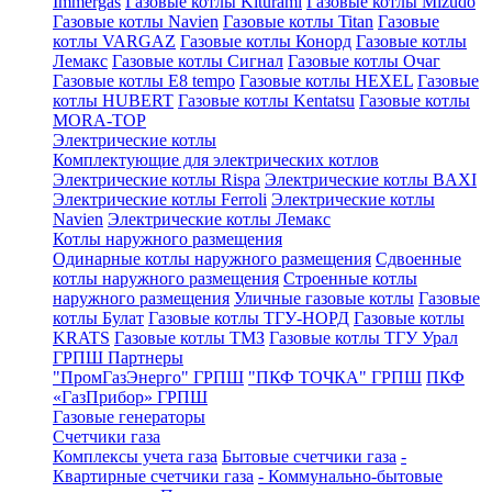
Immergas
Газовые котлы Kiturami
Газовые котлы Mizudo
Газовые котлы Navien
Газовые котлы Titan
Газовые
котлы VARGAZ
Газовые котлы Конорд
Газовые котлы
Лемакс
Газовые котлы Сигнал
Газовые котлы Очаг
Газовые котлы E8 tempo
Газовые котлы HEXEL
Газовые
котлы HUBERT
Газовые котлы Kentatsu
Газовые котлы
MORA-TOP
Электрические котлы
Комплектующие для электрических котлов
Электрические котлы Rispa
Электрические котлы BAXI
Электрические котлы Ferroli
Электрические котлы
Navien
Электрические котлы Лемакс
Котлы наружного размещения
Одинарные котлы наружного размещения
Сдвоенные
котлы наружного размещения
Строенные котлы
наружного размещения
Уличные газовые котлы
Газовые
котлы Булат
Газовые котлы ТГУ-НОРД
Газовые котлы
KRATS
Газовые котлы ТМЗ
Газовые котлы ТГУ Урал
ГРПШ Партнеры
"ПромГазЭнерго" ГРПШ
"ПКФ ТОЧКА" ГРПШ
ПКФ
«ГазПрибор» ГРПШ
Газовые генераторы
Счетчики газа
Комплексы учета газа
Бытовые счетчики газа
-
Квартирные счетчики газа
- Коммунально-бытовые