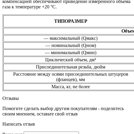
компенсацией обеспечивают приведение измеренного объема
газа к температуре +20 °С.
ТИПОРАЗМЕР
Объем
— максимальный (Qмакс)
— номинальный (Qном)
— минимальный (Qмин)
Циклический объем, дм³
Присоединительная резьба, дюйм
Расстояние между осями присоединительных штуцеров
(фланцев), мм
Масса, кг, не более
Отзывы
Помогите сделать выбор другим покупателям - поделитесь
своим мнением, оставьте свой отзыв
Написать отзыв