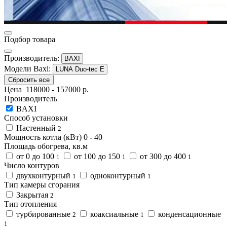
Подбор товара
Производитель:
BAXI
Модели Baxi:
LUNA Duo-tec E
Сбросить все
Цена
118000
-
157000
р.
Производитель
BAXI
Способ установки
Настенный
2
Мощность котла (кВт)
0
-
40
Площадь обогрева, кв.м
от 0 до 100
от 100 до 150
от 300 до 400
1
1
1
Число контуров
двухконтурный
одноконтурный
1
1
Тип камеры сгорания
Закрытая
2
Тип отопления
турбированные
коаксиальные
конденсационные
2
1
1