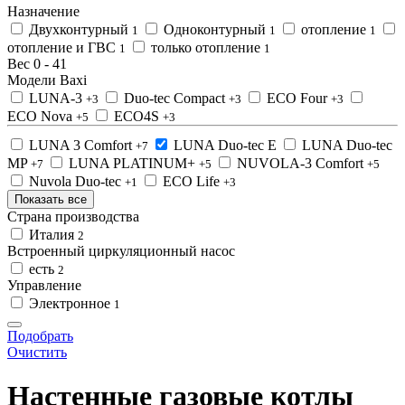
Назначение
Двухконтурный
Одноконтурный
отопление
1
1
1
отопление и ГВС
только отопление
1
1
Вес
0
-
41
Модели Baxi
LUNA-3
Duo-tec Compact
ECO Four
+3
+3
+3
ECO Nova
ECO4S
+5
+3
LUNA 3 Comfort
LUNA Duo-tec E
LUNA Duo-tec
+7
MP
LUNA PLATINUM+
NUVOLA-3 Comfort
+7
+5
+5
Nuvola Duo-tec
ECO Life
+1
+3
Показать все
Страна производства
Италия
2
Встроенный циркуляционный насос
есть
2
Управление
Электронное
1
Подобрать
Очистить
Настенные газовые котлы