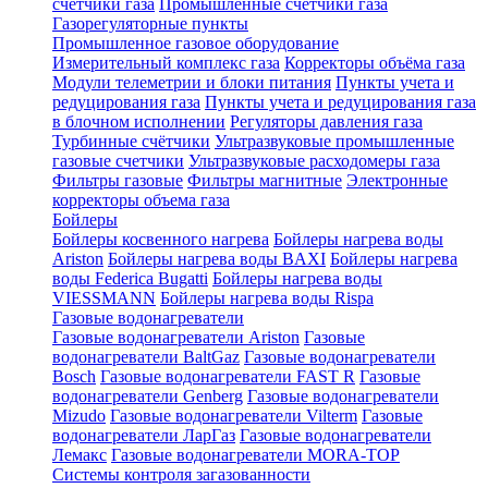
счетчики газа
Промышленные счетчики газа
Газорегуляторные пункты
Промышленное газовое оборудование
Измерительный комплекс газа
Корректоры объёма газа
Модули телеметрии и блоки питания
Пункты учета и
редуцирования газа
Пункты учета и редуцирования газа
в блочном исполнении
Регуляторы давления газа
Турбинные счётчики
Ультразвуковые промышленные
газовые счетчики
Ультразвуковые расходомеры газа
Фильтры газовые
Фильтры магнитные
Электронные
корректоры объема газа
Бойлеры
Бойлеры косвенного нагрева
Бойлеры нагрева воды
Ariston
Бойлеры нагрева воды BAXI
Бойлеры нагрева
воды Federica Bugatti
Бойлеры нагрева воды
VIESSMANN
Бойлеры нагрева воды Rispa
Газовые водонагреватели
Газовые водонагреватели Ariston
Газовые
водонагреватели BaltGaz
Газовые водонагреватели
Bosch
Газовые водонагреватели FAST R
Газовые
водонагреватели Genberg
Газовые водонагреватели
Mizudo
Газовые водонагреватели Vilterm
Газовые
водонагреватели ЛарГаз
Газовые водонагреватели
Лемакс
Газовые водонагреватели MORA-TOP
Системы контроля загазованности