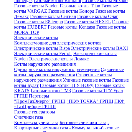
Immergas
Газовые котлы Kiturami
Газовые котлы Mizudo
Газовые котлы Navien
Газовые котлы Titan
Газовые
котлы VARGAZ
Газовые котлы Конорд
Газовые котлы
Лемакс
Газовые котлы Сигнал
Газовые котлы Очаг
Газовые котлы E8 tempo
Газовые котлы HEXEL
Газовые
котлы HUBERT
Газовые котлы Kentatsu
Газовые котлы
MORA-TOP
Электрические котлы
Комплектующие для электрических котлов
Электрические котлы Rispa
Электрические котлы BAXI
Электрические котлы Ferroli
Электрические котлы
Navien
Электрические котлы Лемакс
Котлы наружного размещения
Одинарные котлы наружного размещения
Сдвоенные
котлы наружного размещения
Строенные котлы
наружного размещения
Уличные газовые котлы
Газовые
котлы Булат
Газовые котлы ТГУ-НОРД
Газовые котлы
KRATS
Газовые котлы ТМЗ
Газовые котлы ТГУ Урал
ГРПШ Партнеры
"ПромГазЭнерго" ГРПШ
"ПКФ ТОЧКА" ГРПШ
ПКФ
«ГазПрибор» ГРПШ
Газовые генераторы
Счетчики газа
Комплексы учета газа
Бытовые счетчики газа
-
Квартирные счетчики газа
- Коммунально-бытовые