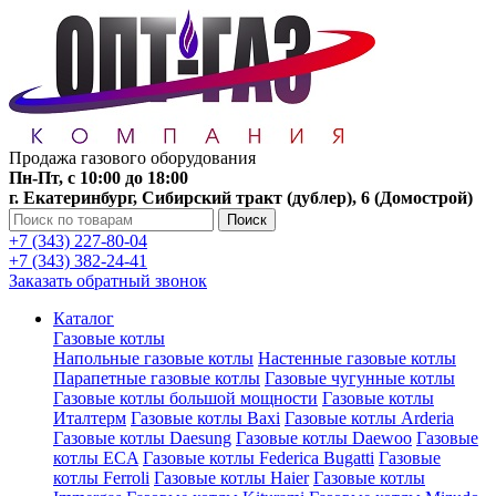
Продажа газового оборудования
Пн-Пт, с 10:00 до 18:00
г. Екатеринбург, Сибирский тракт (дублер), 6 (Домострой)
Поиск
+7 (343) 227-80-04
+7 (343) 382-24-41
Заказать обратный звонок
Каталог
Газовые котлы
Напольные газовые котлы
Настенные газовые котлы
Парапетные газовые котлы
Газовые чугунные котлы
Газовые котлы большой мощности
Газовые котлы
Италтерм
Газовые котлы Baxi
Газовые котлы Arderia
Газовые котлы Daesung
Газовые котлы Daewoo
Газовые
котлы ECA
Газовые котлы Federica Bugatti
Газовые
котлы Ferroli
Газовые котлы Haier
Газовые котлы