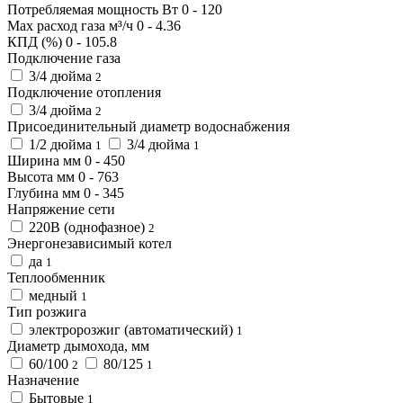
Потребляемая мощность Вт
0
-
120
Max расход газа м³/ч
0
-
4.36
КПД (%)
0
-
105.8
Подключение газа
3/4 дюйма
2
Подключение отопления
3/4 дюйма
2
Присоединительный диаметр водоснабжения
1/2 дюйма
3/4 дюйма
1
1
Ширина мм
0
-
450
Высота мм
0
-
763
Глубина мм
0
-
345
Напряжение сети
220В (однофазное)
2
Энергонезависимый котел
да
1
Теплообменник
медный
1
Тип розжига
электророзжиг (автоматический)
1
Диаметр дымохода, мм
60/100
80/125
2
1
Назначение
Бытовые
1