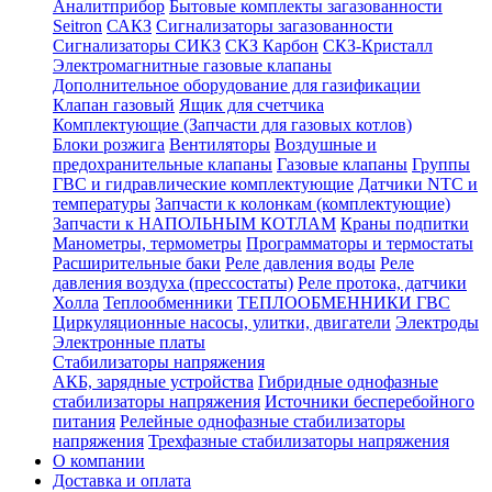
Аналитприбор
Бытовые комплекты загазованности
Seitron
САКЗ
Сигнализаторы загазованности
Сигнализаторы СИКЗ
СКЗ Карбон
СКЗ-Кристалл
Электромагнитные газовые клапаны
Дополнительное оборудование для газификации
Клапан газовый
Ящик для счетчика
Комплектующие (Запчасти для газовых котлов)
Блоки розжига
Вентиляторы
Воздушные и
предохранительные клапаны
Газовые клапаны
Группы
ГВС и гидравлические комплектующие
Датчики NTC и
температуры
Запчасти к колонкам (комплектующие)
Запчасти к НАПОЛЬНЫМ КОТЛАМ
Краны подпитки
Манометры, термометры
Программаторы и термостаты
Расширительные баки
Реле давления воды
Реле
давления воздуха (прессостаты)
Реле протока, датчики
Холла
Теплообменники
ТЕПЛООБМЕННИКИ ГВС
Циркуляционные насосы, улитки, двигатели
Электроды
Электронные платы
Стабилизаторы напряжения
АКБ, зарядные устройства
Гибридные однофазные
стабилизаторы напряжения
Источники бесперебойного
питания
Релейные однофазные стабилизаторы
напряжения
Трехфазные стабилизаторы напряжения
О компании
Доставка и оплата