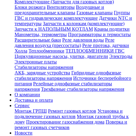
Комплектующие (Запчасти для газовых котлов)
Блоки розжига
Вентиляторы
Воздушные и
предохранительные клапаны
Газовые клапаны
Группы
ГВС и гидравлические комплектующие
Датчики NTC и
температуры
Запчасти к колонкам (комплектующие)
Запчасти к НАПОЛЬНЫМ КОТЛАМ
Краны подпитки
Манометры, термометры
Программаторы и термостаты
Расширительные баки
Реле давления воды
Реле
давления воздуха (прессостаты)
Реле протока, датчики
Холла
Теплообменники
ТЕПЛООБМЕННИКИ ГВС
Циркуляционные насосы, улитки, двигатели
Электроды
Электронные платы
Стабилизаторы напряжения
АКБ, зарядные устройства
Гибридные однофазные
стабилизаторы напряжения
Источники бесперебойного
питания
Релейные однофазные стабилизаторы
напряжения
Трехфазные стабилизаторы напряжения
О компании
Доставка и оплата
Сервис
Монтаж ГРПШ
Ремонт газовых котлов
Установка и
подключение газовых котлов
Монтаж газовой трубы к
дому
Проектирование газоснабжения дома
Поверка и
ремонт газовых счетчиков
Новости