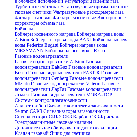
в блочном исполнении
Регуляторы давления газа
Турбинные счётчики
Ультразвуковые промышленные
газовые счетчики
Ультразвуковые расходомеры газа
Фильтры газовые
Фильтры магнитные
Электронные
корректоры объема газа
Бойлеры
Бойлеры косвенного нагрева
Бойлеры нагрева воды
Ariston
Бойлеры нагрева воды BAXI
Бойлеры нагрева
воды Federica Bugatti
Бойлеры нагрева воды
VIESSMANN
Бойлеры нагрева воды Rispa
Газовые водонагреватели
Газовые водонагреватели Ariston
Газовые
водонагреватели BaltGaz
Газовые водонагреватели
Bosch
Газовые водонагреватели FAST R
Газовые
водонагреватели Genberg
Газовые водонагреватели
Mizudo
Газовые водонагреватели Vilterm
Газовые
водонагреватели ЛарГаз
Газовые водонагреватели
Лемакс
Газовые водонагреватели MORA-TOP
Системы контроля загазованности
Аналитприбор
Бытовые комплекты загазованности
Seitron
САКЗ
Сигнализаторы загазованности
Сигнализаторы СИКЗ
СКЗ Карбон
СКЗ-Кристалл
Электромагнитные газовые клапаны
Дополнительное оборудование для газификации
Клапан газовый
Ящик для счетчика