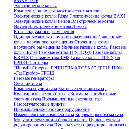
MORA-TOP
Электрические котлы
Комплектующие для электрических котлов
Электрические котлы Rispa
Электрические котлы BAXI
Электрические котлы Ferroli
Электрические котлы
Navien
Электрические котлы Лемакс
Котлы наружного размещения
Одинарные котлы наружного размещения
Сдвоенные
котлы наружного размещения
Строенные котлы
наружного размещения
Уличные газовые котлы
Газовые
котлы Булат
Газовые котлы ТГУ-НОРД
Газовые котлы
KRATS
Газовые котлы ТМЗ
Газовые котлы ТГУ Урал
ГРПШ Партнеры
"ПромГазЭнерго" ГРПШ
"ПКФ ТОЧКА" ГРПШ
ПКФ
«ГазПрибор» ГРПШ
Газовые генераторы
Счетчики газа
Комплексы учета газа
Бытовые счетчики газа
-
Квартирные счетчики газа
- Коммунально-бытовые
счетчики газа
Промышленные счетчики газа
Газорегуляторные пункты
Промышленное газовое оборудование
Измерительный комплекс газа
Корректоры объёма газа
Модули телеметрии и блоки питания
Пункты учета и
редуцирования газа
Пункты учета и редуцирования газа