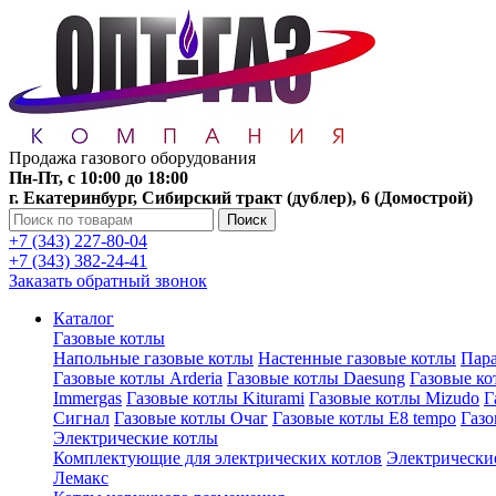
Продажа газового оборудования
Пн-Пт, с 10:00 до 18:00
г. Екатеринбург, Сибирский тракт (дублер), 6 (Домострой)
Поиск
+7 (343) 227-80-04
+7 (343) 382-24-41
Заказать обратный звонок
Каталог
Газовые котлы
Напольные газовые котлы
Настенные газовые котлы
Пара
Газовые котлы Arderia
Газовые котлы Daesung
Газовые к
Immergas
Газовые котлы Kiturami
Газовые котлы Mizudo
Г
Сигнал
Газовые котлы Очаг
Газовые котлы E8 tempo
Газ
Электрические котлы
Комплектующие для электрических котлов
Электрические
Лемакс