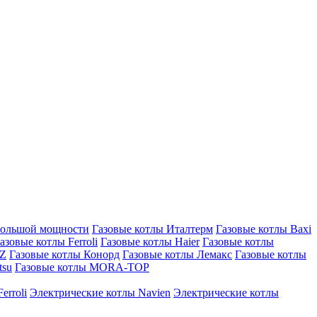
большой мощности
Газовые котлы Италтерм
Газовые котлы Baxi
азовые котлы Ferroli
Газовые котлы Haier
Газовые котлы
AZ
Газовые котлы Конорд
Газовые котлы Лемакс
Газовые котлы
tsu
Газовые котлы MORA-TOP
erroli
Электрические котлы Navien
Электрические котлы