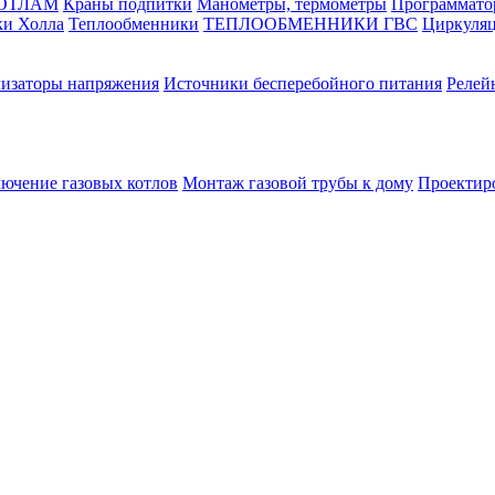
КОТЛАМ
Краны подпитки
Манометры, термометры
Программато
ки Холла
Теплообменники
ТЕПЛООБМЕННИКИ ГВС
Циркуляц
лизаторы напряжения
Источники бесперебойного питания
Релей
лючение газовых котлов
Монтаж газовой трубы к дому
Проектир