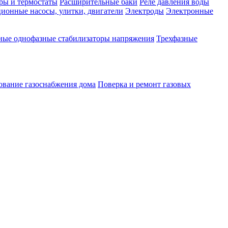
ры и термостаты
Расширительные баки
Реле давления воды
ионные насосы, улитки, двигатели
Электроды
Электронные
ные однофазные стабилизаторы напряжения
Трехфазные
ование газоснабжения дома
Поверка и ремонт газовых