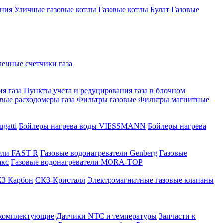
ения
Уличные газовые котлы
Газовые котлы Булат
Газовые
нные счетчики газа
я газа
Пункты учета и редуцирования газа в блочном
овые расходомеры газа
Фильтры газовые
Фильтры магнитные
gatti
Бойлеры нагрева воды VIESSMANN
Бойлеры нагрева
ели FAST R
Газовые водонагреватели Genberg
Газовые
акс
Газовые водонагреватели MORA-TOP
З Карбон
СКЗ-Кристалл
Электромагнитные газовые клапаны
 комплектующие
Датчики NTC и температуры
Запчасти к