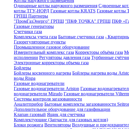
Котлы наружного размещения
Одинарные котлы наружного размещения
Сдвоенные кот
котлы ТГУ-НОРД
Газовые котлы KRATS
Газовые котлы
ГРПШ Партнеры
"ПромГазЭнерго" ГРПШ
"ПКФ ТОЧКА" ГРПШ
ПКФ «Г
Газовые генераторы
Счетчики газа
Комплексы учета газа
Бытовые счетчики газа
- Квартирны
Газорегуляторные пункты
Промышленное газовое оборудование
Измерительный комплекс газа
Корректоры объёма газа
Мо
исполнении
Регуляторы давления газа
Турбинные счётчи
Электронные корректоры объема газа
Бойлеры
Бойлеры косвенного нагрева
Бойлеры нагрева воды Arist
воды Rispa
Газовые водонагреватели
Газовые водонагреватели Ariston
Газовые водонагревател
водонагреватели Mizudo
Газовые водонагреватели Vilterm
Системы контроля загазованности
Аналитприбор
Бытовые комплекты загазованности Seitro
Дополнительное оборудование для газификации
Клапан газовый
Ящик для счетчика
Комплектующие (Запчасти для газовых котлов)
Блоки розжига
Вентиляторы
Воздушные и предохраните