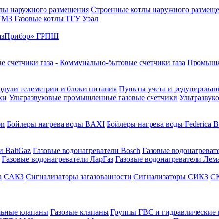
лы наружного размещения
Строенные котлы наружного размещ
 ТМЗ
Газовые котлы ТГУ Урал
азПрибор» ГРПШ
е счетчики газа
- Коммунально-бытовые счетчики газа
Промышле
дули телеметрии и блоки питания
Пункты учета и редуцировани
ки
Ультразвуковые промышленные газовые счетчики
Ультразвук
on
Бойлеры нагрева воды BAXI
Бойлеры нагрева воды Federica Bu
и BaltGaz
Газовые водонагреватели Bosch
Газовые водонагреват
Газовые водонагреватели ЛарГаз
Газовые водонагреватели Лем
n
САКЗ
Сигнализаторы загазованности
Сигнализаторы СИКЗ
СК
льные клапаны
Газовые клапаны
Группы ГВС и гидравлические