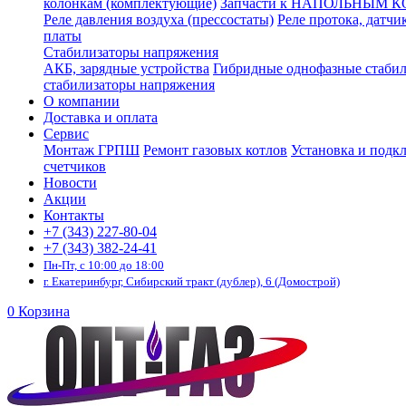
колонкам (комплектующие)
Запчасти к НАПОЛЬНЫМ 
Реле давления воздуха (прессостаты)
Реле протока, датчи
платы
Стабилизаторы напряжения
АКБ, зарядные устройства
Гибридные однофазные стаби
стабилизаторы напряжения
О компании
Доставка и оплата
Сервис
Монтаж ГРПШ
Ремонт газовых котлов
Установка и подк
счетчиков
Новости
Акции
Контакты
+7 (343) 227-80-04
+7 (343) 382-24-41
Пн-Пт, с 10:00 до 18:00
г. Екатеринбург, Сибирский тракт (дублер), 6 (Домострой)
0
Корзина