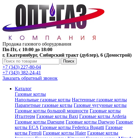
Продажа газового оборудования
Пн-Пт, с 10:00 до 18:00
г. Екатеринбург, Сибирский тракт (дублер), 6 (Домострой)
Поиск
+7 (343) 227-80-04
+7 (343) 382-24-41
Заказать обратный звонок
Каталог
Газовые котлы
Напольные газовые котлы
Настенные газовые котлы
Парапетные газовые котлы
Газовые чугунные котлы
Газовые котлы большой мощности
Газовые котлы
Италтерм
Газовые котлы Baxi
Газовые котлы Arderia
Газовые котлы Daesung
Газовые котлы Daewoo
Газовые
котлы ECA
Газовые котлы Federica Bugatti
Газовые
котлы Ferroli
Газовые котлы Haier
Газовые котлы