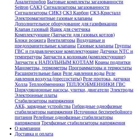
Аналитприбор
Бытовые комплекты загазованности
Seitron
САКЗ
Сигнализаторы загазованности
Сигнализаторы СИКЗ
СКЗ Карбон
СКЗ-Кристалл
Электромагнитные газовые клапаны
Дополнительное оборудование для газификации
Клапан газовый
Ящик для счетчика
Комплектующие (Запчасти для газовых котлов)
Блоки розжига
Вентиляторы
Воздушные и
предохранительные клапаны
Газовые клапаны
Группы
ГВС и гидравлические комплектующие
Датчики NTC и
температуры
Запчасти к колонкам (комплектующие)
Запчасти к НАПОЛЬНЫМ КОТЛАМ
Краны подпитки
Манометры, термометры
Программаторы и термостаты
Расширительные баки
Реле давления воды
Реле
давления воздуха (прессостаты)
Реле протока, датчики
Холла
Теплообменники
ТЕПЛООБМЕННИКИ ГВС
Циркуляционные насосы, улитки, двигатели
Электроды
Электронные платы
Стабилизаторы напряжения
АКБ, зарядные устройства
Гибридные однофазные
стабилизаторы напряжения
Источники бесперебойного
питания
Релейные однофазные стабилизаторы
напряжения
Трехфазные стабилизаторы напряжения
О компании
Доставка и оплата