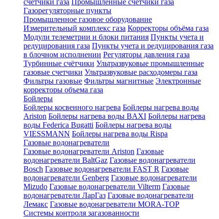
счетчики газа
Промышленные счетчики газа
Газорегуляторные пункты
Промышленное газовое оборудование
Измерительный комплекс газа
Корректоры объёма газа
Модули телеметрии и блоки питания
Пункты учета и
редуцирования газа
Пункты учета и редуцирования газа
в блочном исполнении
Регуляторы давления газа
Турбинные счётчики
Ультразвуковые промышленные
газовые счетчики
Ультразвуковые расходомеры газа
Фильтры газовые
Фильтры магнитные
Электронные
корректоры объема газа
Бойлеры
Бойлеры косвенного нагрева
Бойлеры нагрева воды
Ariston
Бойлеры нагрева воды BAXI
Бойлеры нагрева
воды Federica Bugatti
Бойлеры нагрева воды
VIESSMANN
Бойлеры нагрева воды Rispa
Газовые водонагреватели
Газовые водонагреватели Ariston
Газовые
водонагреватели BaltGaz
Газовые водонагреватели
Bosch
Газовые водонагреватели FAST R
Газовые
водонагреватели Genberg
Газовые водонагреватели
Mizudo
Газовые водонагреватели Vilterm
Газовые
водонагреватели ЛарГаз
Газовые водонагреватели
Лемакс
Газовые водонагреватели MORA-TOP
Системы контроля загазованности