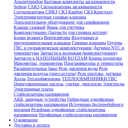
Аналитприбор
Бытовые комплекты загазованности
Seitron
САКЗ
Сигнализаторы загазованности
Сигнализаторы СИКЗ
СКЗ Карбон
СКЗ-Кристалл
Электромагнитные газовые клапаны
Дополнительное оборудование для газификации
Клапан газовый
Ящик для счетчика
Комплектующие (Запчасти для газовых котлов)
Блоки розжига
Вентиляторы
Воздушные и
предохранительные клапаны
Газовые клапаны
Группы
ГВС и гидравлические комплектующие
Датчики NTC и
температуры
Запчасти к колонкам (комплектующие)
Запчасти к НАПОЛЬНЫМ КОТЛАМ
Краны подпитки
Манометры, термометры
Программаторы и термостаты
Расширительные баки
Реле давления воды
Реле
давления воздуха (прессостаты)
Реле протока, датчики
Холла
Теплообменники
ТЕПЛООБМЕННИКИ ГВС
Циркуляционные насосы, улитки, двигатели
Электроды
Электронные платы
Стабилизаторы напряжения
АКБ, зарядные устройства
Гибридные однофазные
стабилизаторы напряжения
Источники бесперебойного
питания
Релейные однофазные стабилизаторы
напряжения
Трехфазные стабилизаторы напряжения
О компании
Доставка и оплата