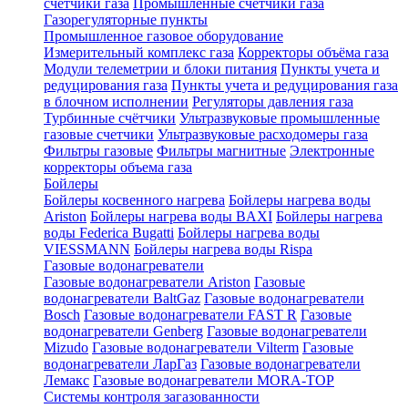
счетчики газа
Промышленные счетчики газа
Газорегуляторные пункты
Промышленное газовое оборудование
Измерительный комплекс газа
Корректоры объёма газа
Модули телеметрии и блоки питания
Пункты учета и
редуцирования газа
Пункты учета и редуцирования газа
в блочном исполнении
Регуляторы давления газа
Турбинные счётчики
Ультразвуковые промышленные
газовые счетчики
Ультразвуковые расходомеры газа
Фильтры газовые
Фильтры магнитные
Электронные
корректоры объема газа
Бойлеры
Бойлеры косвенного нагрева
Бойлеры нагрева воды
Ariston
Бойлеры нагрева воды BAXI
Бойлеры нагрева
воды Federica Bugatti
Бойлеры нагрева воды
VIESSMANN
Бойлеры нагрева воды Rispa
Газовые водонагреватели
Газовые водонагреватели Ariston
Газовые
водонагреватели BaltGaz
Газовые водонагреватели
Bosch
Газовые водонагреватели FAST R
Газовые
водонагреватели Genberg
Газовые водонагреватели
Mizudo
Газовые водонагреватели Vilterm
Газовые
водонагреватели ЛарГаз
Газовые водонагреватели
Лемакс
Газовые водонагреватели MORA-TOP
Системы контроля загазованности