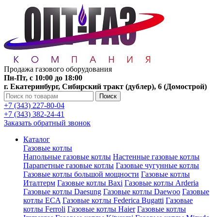
Продажа газового оборудования
Пн-Пт, с 10:00 до 18:00
г. Екатеринбург, Сибирский тракт (дублер), 6 (Домострой)
Поиск
+7 (343) 227-80-04
+7 (343) 382-24-41
Заказать обратный звонок
Каталог
Газовые котлы
Напольные газовые котлы
Настенные газовые котлы
Парапетные газовые котлы
Газовые чугунные котлы
Газовые котлы большой мощности
Газовые котлы
Италтерм
Газовые котлы Baxi
Газовые котлы Arderia
Газовые котлы Daesung
Газовые котлы Daewoo
Газовые
котлы ECA
Газовые котлы Federica Bugatti
Газовые
котлы Ferroli
Газовые котлы Haier
Газовые котлы