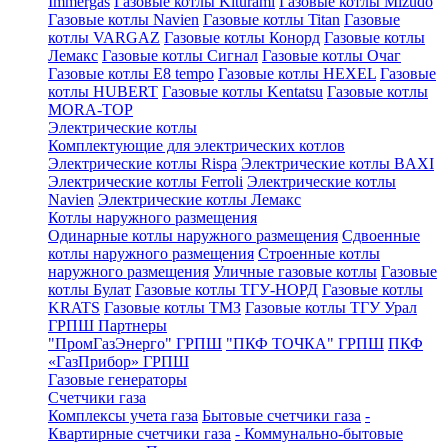
Immergas
Газовые котлы Kiturami
Газовые котлы Mizudo
Газовые котлы Navien
Газовые котлы Titan
Газовые
котлы VARGAZ
Газовые котлы Конорд
Газовые котлы
Лемакс
Газовые котлы Сигнал
Газовые котлы Очаг
Газовые котлы E8 tempo
Газовые котлы HEXEL
Газовые
котлы HUBERT
Газовые котлы Kentatsu
Газовые котлы
MORA-TOP
Электрические котлы
Комплектующие для электрических котлов
Электрические котлы Rispa
Электрические котлы BAXI
Электрические котлы Ferroli
Электрические котлы
Navien
Электрические котлы Лемакс
Котлы наружного размещения
Одинарные котлы наружного размещения
Сдвоенные
котлы наружного размещения
Строенные котлы
наружного размещения
Уличные газовые котлы
Газовые
котлы Булат
Газовые котлы ТГУ-НОРД
Газовые котлы
KRATS
Газовые котлы ТМЗ
Газовые котлы ТГУ Урал
ГРПШ Партнеры
"ПромГазЭнерго" ГРПШ
"ПКФ ТОЧКА" ГРПШ
ПКФ
«ГазПрибор» ГРПШ
Газовые генераторы
Счетчики газа
Комплексы учета газа
Бытовые счетчики газа
-
Квартирные счетчики газа
- Коммунально-бытовые