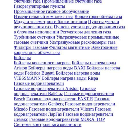
счетчики газа
Промышленные счетчики газа
Газорегуляторные пункты
Промышленное газовое оборудование
Измерительный комплекс газа
Корректоры объёма газа
Модули телеметрии и блоки питания
Пункты учета и
редуцирования газа
Пункты учета и редуцирования газа
в блочном исполнении
Регуляторы давления газа
Турбинные счётчики
Ультразвуковые промышленные
газовые счетчики
Ультразвуковые расходомеры газа
Фильтры газовые
Фильтры магнитные
Электронные
корректоры объема газа
Бойлеры
Бойлеры косвенного нагрева
Бойлеры нагрева воды
Ariston
Бойлеры нагрева воды BAXI
Бойлеры нагрева
воды Federica Bugatti
Бойлеры нагрева воды
VIESSMANN
Бойлеры нагрева воды Rispa
Газовые водонагреватели
Газовые водонагреватели Ariston
Газовые
водонагреватели BaltGaz
Газовые водонагреватели
Bosch
Газовые водонагреватели FAST R
Газовые
водонагреватели Genberg
Газовые водонагреватели
Mizudo
Газовые водонагреватели Vilterm
Газовые
водонагреватели ЛарГаз
Газовые водонагреватели
Лемакс
Газовые водонагреватели MORA-TOP
Системы контроля загазованности