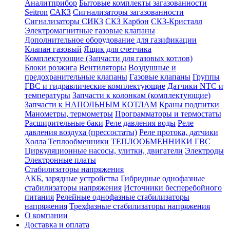
Аналитприбор
Бытовые комплекты загазованности
Seitron
САКЗ
Сигнализаторы загазованности
Сигнализаторы СИКЗ
СКЗ Карбон
СКЗ-Кристалл
Электромагнитные газовые клапаны
Дополнительное оборудование для газификации
Клапан газовый
Ящик для счетчика
Комплектующие (Запчасти для газовых котлов)
Блоки розжига
Вентиляторы
Воздушные и
предохранительные клапаны
Газовые клапаны
Группы
ГВС и гидравлические комплектующие
Датчики NTC и
температуры
Запчасти к колонкам (комплектующие)
Запчасти к НАПОЛЬНЫМ КОТЛАМ
Краны подпитки
Манометры, термометры
Программаторы и термостаты
Расширительные баки
Реле давления воды
Реле
давления воздуха (прессостаты)
Реле протока, датчики
Холла
Теплообменники
ТЕПЛООБМЕННИКИ ГВС
Циркуляционные насосы, улитки, двигатели
Электроды
Электронные платы
Стабилизаторы напряжения
АКБ, зарядные устройства
Гибридные однофазные
стабилизаторы напряжения
Источники бесперебойного
питания
Релейные однофазные стабилизаторы
напряжения
Трехфазные стабилизаторы напряжения
О компании
Доставка и оплата