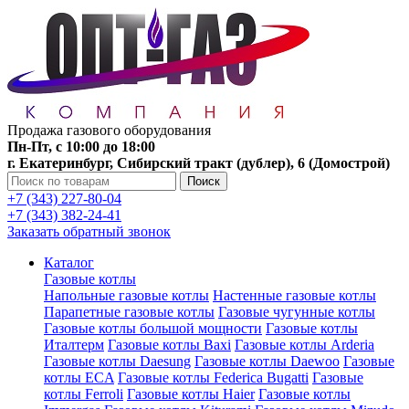
Продажа газового оборудования
Пн-Пт, с 10:00 до 18:00
г. Екатеринбург, Сибирский тракт (дублер), 6 (Домострой)
Поиск
+7 (343) 227-80-04
+7 (343) 382-24-41
Заказать обратный звонок
Каталог
Газовые котлы
Напольные газовые котлы
Настенные газовые котлы
Парапетные газовые котлы
Газовые чугунные котлы
Газовые котлы большой мощности
Газовые котлы
Италтерм
Газовые котлы Baxi
Газовые котлы Arderia
Газовые котлы Daesung
Газовые котлы Daewoo
Газовые
котлы ECA
Газовые котлы Federica Bugatti
Газовые
котлы Ferroli
Газовые котлы Haier
Газовые котлы