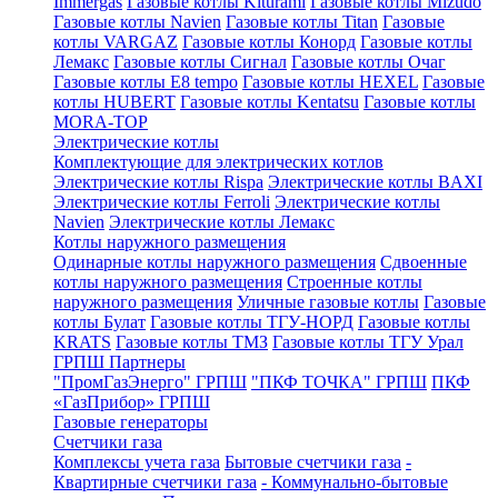
Immergas
Газовые котлы Kiturami
Газовые котлы Mizudo
Газовые котлы Navien
Газовые котлы Titan
Газовые
котлы VARGAZ
Газовые котлы Конорд
Газовые котлы
Лемакс
Газовые котлы Сигнал
Газовые котлы Очаг
Газовые котлы E8 tempo
Газовые котлы HEXEL
Газовые
котлы HUBERT
Газовые котлы Kentatsu
Газовые котлы
MORA-TOP
Электрические котлы
Комплектующие для электрических котлов
Электрические котлы Rispa
Электрические котлы BAXI
Электрические котлы Ferroli
Электрические котлы
Navien
Электрические котлы Лемакс
Котлы наружного размещения
Одинарные котлы наружного размещения
Сдвоенные
котлы наружного размещения
Строенные котлы
наружного размещения
Уличные газовые котлы
Газовые
котлы Булат
Газовые котлы ТГУ-НОРД
Газовые котлы
KRATS
Газовые котлы ТМЗ
Газовые котлы ТГУ Урал
ГРПШ Партнеры
"ПромГазЭнерго" ГРПШ
"ПКФ ТОЧКА" ГРПШ
ПКФ
«ГазПрибор» ГРПШ
Газовые генераторы
Счетчики газа
Комплексы учета газа
Бытовые счетчики газа
-
Квартирные счетчики газа
- Коммунально-бытовые