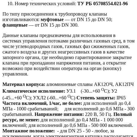
Номер технических условий:
ТУ
РБ 05708554.021-96
По типу присоединения к трубопроводу клапаны
изготавливаются:
муфтовые
— от DN 15 до DN 50;
фланцевые
— от DN 15 до DN 300.
Данные клапаны предназначены для использования в
системах управления потоками различных газовых сред, в том
числе углеводородных газов, газовых фаз сжиженных газов,
сжатого воздуха и других неагрессивных газов в качестве
запорного органа, где необходимо гарантированное закрытие
клапана при пропадании напряжения питания, а открытие
возможно при воздействии оператора на орган (кнопку)
управления.
Материал корпуса:
алюминиевые сплавы АК12ОЧ, АК12ПЧ
О
Климатическое исполнение:
У3.1 (-30...+60
С); У2
О
О
(-45...+60
С); УХЛ2 (-60...+60
С)
Степень защиты:
IP65
Частота включений, 1/час, не более:
для исполнений до 0,4
МПа - 1000 срабатываний; для исполнений до 0,6 МПа - 300
срабатываний.
Напряжение питания:
220 В, 50 Гц.
Полный
ресурс, не менее:
для исполнений до 0,4 МПа - 1 000 000
включений; для исполнений до 0,6 МПа - 500 000 включений.
Монтажное положение:
- для DN 25 - 50 - любое, за
исключением, когда электромагнитная катушка располагается