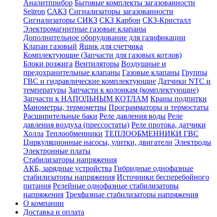
Аналитприбор
Бытовые комплекты загазованности
Seitron
САКЗ
Сигнализаторы загазованности
Сигнализаторы СИКЗ
СКЗ Карбон
СКЗ-Кристалл
Электромагнитные газовые клапаны
Дополнительное оборудование для газификации
Клапан газовый
Ящик для счетчика
Комплектующие (Запчасти для газовых котлов)
Блоки розжига
Вентиляторы
Воздушные и
предохранительные клапаны
Газовые клапаны
Группы
ГВС и гидравлические комплектующие
Датчики NTC и
температуры
Запчасти к колонкам (комплектующие)
Запчасти к НАПОЛЬНЫМ КОТЛАМ
Краны подпитки
Манометры, термометры
Программаторы и термостаты
Расширительные баки
Реле давления воды
Реле
давления воздуха (прессостаты)
Реле протока, датчики
Холла
Теплообменники
ТЕПЛООБМЕННИКИ ГВС
Циркуляционные насосы, улитки, двигатели
Электроды
Электронные платы
Стабилизаторы напряжения
АКБ, зарядные устройства
Гибридные однофазные
стабилизаторы напряжения
Источники бесперебойного
питания
Релейные однофазные стабилизаторы
напряжения
Трехфазные стабилизаторы напряжения
О компании
Доставка и оплата