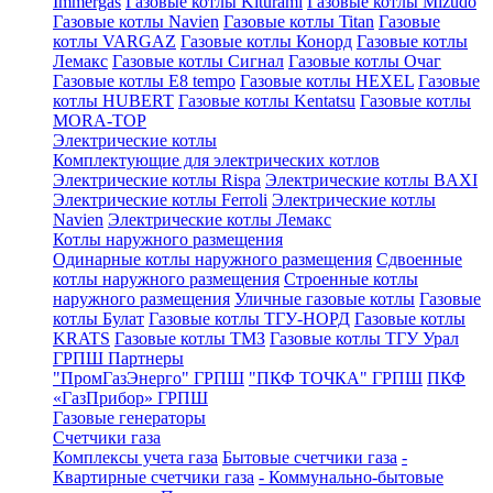
Immergas
Газовые котлы Kiturami
Газовые котлы Mizudo
Газовые котлы Navien
Газовые котлы Titan
Газовые
котлы VARGAZ
Газовые котлы Конорд
Газовые котлы
Лемакс
Газовые котлы Сигнал
Газовые котлы Очаг
Газовые котлы E8 tempo
Газовые котлы HEXEL
Газовые
котлы HUBERT
Газовые котлы Kentatsu
Газовые котлы
MORA-TOP
Электрические котлы
Комплектующие для электрических котлов
Электрические котлы Rispa
Электрические котлы BAXI
Электрические котлы Ferroli
Электрические котлы
Navien
Электрические котлы Лемакс
Котлы наружного размещения
Одинарные котлы наружного размещения
Сдвоенные
котлы наружного размещения
Строенные котлы
наружного размещения
Уличные газовые котлы
Газовые
котлы Булат
Газовые котлы ТГУ-НОРД
Газовые котлы
KRATS
Газовые котлы ТМЗ
Газовые котлы ТГУ Урал
ГРПШ Партнеры
"ПромГазЭнерго" ГРПШ
"ПКФ ТОЧКА" ГРПШ
ПКФ
«ГазПрибор» ГРПШ
Газовые генераторы
Счетчики газа
Комплексы учета газа
Бытовые счетчики газа
-
Квартирные счетчики газа
- Коммунально-бытовые