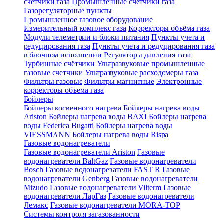
счетчики газа
Промышленные счетчики газа
Газорегуляторные пункты
Промышленное газовое оборудование
Измерительный комплекс газа
Корректоры объёма газа
Модули телеметрии и блоки питания
Пункты учета и
редуцирования газа
Пункты учета и редуцирования газа
в блочном исполнении
Регуляторы давления газа
Турбинные счётчики
Ультразвуковые промышленные
газовые счетчики
Ультразвуковые расходомеры газа
Фильтры газовые
Фильтры магнитные
Электронные
корректоры объема газа
Бойлеры
Бойлеры косвенного нагрева
Бойлеры нагрева воды
Ariston
Бойлеры нагрева воды BAXI
Бойлеры нагрева
воды Federica Bugatti
Бойлеры нагрева воды
VIESSMANN
Бойлеры нагрева воды Rispa
Газовые водонагреватели
Газовые водонагреватели Ariston
Газовые
водонагреватели BaltGaz
Газовые водонагреватели
Bosch
Газовые водонагреватели FAST R
Газовые
водонагреватели Genberg
Газовые водонагреватели
Mizudo
Газовые водонагреватели Vilterm
Газовые
водонагреватели ЛарГаз
Газовые водонагреватели
Лемакс
Газовые водонагреватели MORA-TOP
Системы контроля загазованности