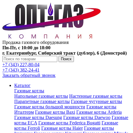
Продажа газового оборудования
Пн-Пт, с 10:00 до 18:00
г. Екатеринбург, Сибирский тракт (дублер), 6 (Домострой)
Поиск
+7 (343) 227-80-04
+7 (343) 382-24-41
Заказать обратный звонок
Каталог
Газовые котлы
Напольные газовые котлы
Настенные газовые котлы
Парапетные газовые котлы
Газовые чугунные котлы
Газовые котлы большой мощности
Газовые котлы
Италтерм
Газовые котлы Baxi
Газовые котлы Arderia
Газовые котлы Daesung
Газовые котлы Daewoo
Газовые
котлы ECA
Газовые котлы Federica Bugatti
Газовые
котлы Ferroli
Газовые котлы Haier
Газовые котлы