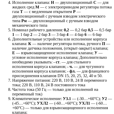
Исполнение клапана:
Н
— двухпозиционный
С
— для
жидких сред
М
— с электроприводом регулятора потока
газа
Т
— с медленным открытием
Р
—
двухпозиционный с ручным взводом электрического
типа
Рм
— двухпозиционный с ручным взводом
механического типа
Номинал рабочего давления:
0,2
— 0,2 бар
0,5
— 0,5 бар
1
— 1 бар
2
— 2 бар
3
— 3 бар
4
— 4 бар
6
— 6 бар
Дополнительные устройства или исполнение корпуса
клапана:
К
— наличие регулятора потока, ручного
П
—
наличие датчика положения, (открыт-закрыт) клапана;
Е
— взрывозащищенное исполнение клапана;
У
—
угловое исполнение корпуса клапана; Дополнительно
необходимо указывать:
- ст
. — для стального
исполнения корпуса клапанов;
- ч.
— для чугунного
исполнения корпуса клапанов;
- фл.
— для фланцевого
присоединения клапанов DN 15, 20, 25, 32, 40 и 50.
Напряжение питания: 220 В, 110 В, 24 В переменного
тока; 220 В, 110 В, 24 В постоянного тока
Частота тока (50 Гц — только для исполнений на
переменный ток)
Климатическое исполнение:
У3.1
— (-30…+60°С);
У2
—
(-45…+60°С);
УХЛ2
— (-60…+60°С);
УХЛ1
— (-60…
+60°С) — только для взрывозащищенного исполнения
клапана;