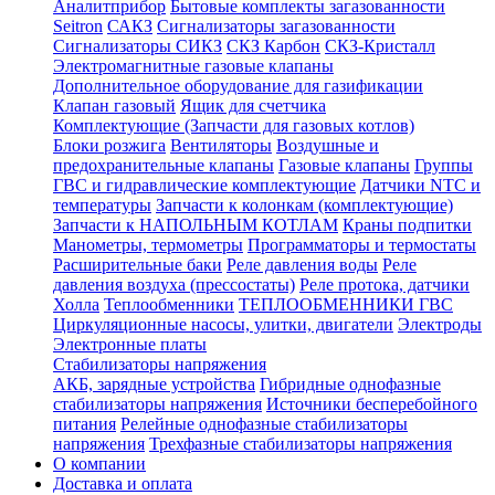
Аналитприбор
Бытовые комплекты загазованности
Seitron
САКЗ
Сигнализаторы загазованности
Сигнализаторы СИКЗ
СКЗ Карбон
СКЗ-Кристалл
Электромагнитные газовые клапаны
Дополнительное оборудование для газификации
Клапан газовый
Ящик для счетчика
Комплектующие (Запчасти для газовых котлов)
Блоки розжига
Вентиляторы
Воздушные и
предохранительные клапаны
Газовые клапаны
Группы
ГВС и гидравлические комплектующие
Датчики NTC и
температуры
Запчасти к колонкам (комплектующие)
Запчасти к НАПОЛЬНЫМ КОТЛАМ
Краны подпитки
Манометры, термометры
Программаторы и термостаты
Расширительные баки
Реле давления воды
Реле
давления воздуха (прессостаты)
Реле протока, датчики
Холла
Теплообменники
ТЕПЛООБМЕННИКИ ГВС
Циркуляционные насосы, улитки, двигатели
Электроды
Электронные платы
Стабилизаторы напряжения
АКБ, зарядные устройства
Гибридные однофазные
стабилизаторы напряжения
Источники бесперебойного
питания
Релейные однофазные стабилизаторы
напряжения
Трехфазные стабилизаторы напряжения
О компании
Доставка и оплата