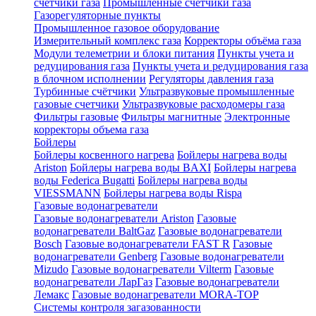
счетчики газа
Промышленные счетчики газа
Газорегуляторные пункты
Промышленное газовое оборудование
Измерительный комплекс газа
Корректоры объёма газа
Модули телеметрии и блоки питания
Пункты учета и
редуцирования газа
Пункты учета и редуцирования газа
в блочном исполнении
Регуляторы давления газа
Турбинные счётчики
Ультразвуковые промышленные
газовые счетчики
Ультразвуковые расходомеры газа
Фильтры газовые
Фильтры магнитные
Электронные
корректоры объема газа
Бойлеры
Бойлеры косвенного нагрева
Бойлеры нагрева воды
Ariston
Бойлеры нагрева воды BAXI
Бойлеры нагрева
воды Federica Bugatti
Бойлеры нагрева воды
VIESSMANN
Бойлеры нагрева воды Rispa
Газовые водонагреватели
Газовые водонагреватели Ariston
Газовые
водонагреватели BaltGaz
Газовые водонагреватели
Bosch
Газовые водонагреватели FAST R
Газовые
водонагреватели Genberg
Газовые водонагреватели
Mizudo
Газовые водонагреватели Vilterm
Газовые
водонагреватели ЛарГаз
Газовые водонагреватели
Лемакс
Газовые водонагреватели MORA-TOP
Системы контроля загазованности