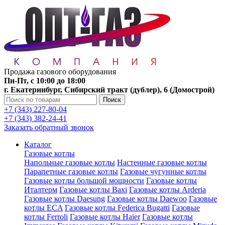
Продажа газового оборудования
Пн-Пт, с 10:00 до 18:00
г. Екатеринбург, Сибирский тракт (дублер), 6 (Домострой)
Поиск
+7 (343) 227-80-04
+7 (343) 382-24-41
Заказать обратный звонок
Каталог
Газовые котлы
Напольные газовые котлы
Настенные газовые котлы
Парапетные газовые котлы
Газовые чугунные котлы
Газовые котлы большой мощности
Газовые котлы
Италтерм
Газовые котлы Baxi
Газовые котлы Arderia
Газовые котлы Daesung
Газовые котлы Daewoo
Газовые
котлы ECA
Газовые котлы Federica Bugatti
Газовые
котлы Ferroli
Газовые котлы Haier
Газовые котлы