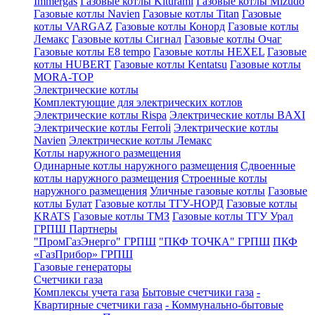
Immergas
Газовые котлы Kiturami
Газовые котлы Mizudo
Газовые котлы Navien
Газовые котлы Titan
Газовые
котлы VARGAZ
Газовые котлы Конорд
Газовые котлы
Лемакс
Газовые котлы Сигнал
Газовые котлы Очаг
Газовые котлы E8 tempo
Газовые котлы HEXEL
Газовые
котлы HUBERT
Газовые котлы Kentatsu
Газовые котлы
MORA-TOP
Электрические котлы
Комплектующие для электрических котлов
Электрические котлы Rispa
Электрические котлы BAXI
Электрические котлы Ferroli
Электрические котлы
Navien
Электрические котлы Лемакс
Котлы наружного размещения
Одинарные котлы наружного размещения
Сдвоенные
котлы наружного размещения
Строенные котлы
наружного размещения
Уличные газовые котлы
Газовые
котлы Булат
Газовые котлы ТГУ-НОРД
Газовые котлы
KRATS
Газовые котлы ТМЗ
Газовые котлы ТГУ Урал
ГРПШ Партнеры
"ПромГазЭнерго" ГРПШ
"ПКФ ТОЧКА" ГРПШ
ПКФ
«ГазПрибор» ГРПШ
Газовые генераторы
Счетчики газа
Комплексы учета газа
Бытовые счетчики газа
-
Квартирные счетчики газа
- Коммунально-бытовые