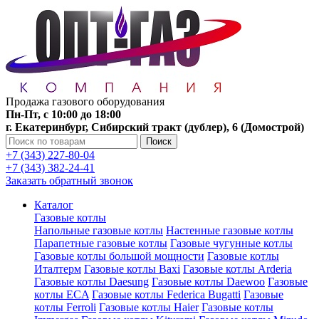
Продажа газового оборудования
Пн-Пт, с 10:00 до 18:00
г. Екатеринбург, Сибирский тракт (дублер), 6 (Домострой)
Поиск
+7 (343) 227-80-04
+7 (343) 382-24-41
Заказать обратный звонок
Каталог
Газовые котлы
Напольные газовые котлы
Настенные газовые котлы
Парапетные газовые котлы
Газовые чугунные котлы
Газовые котлы большой мощности
Газовые котлы
Италтерм
Газовые котлы Baxi
Газовые котлы Arderia
Газовые котлы Daesung
Газовые котлы Daewoo
Газовые
котлы ECA
Газовые котлы Federica Bugatti
Газовые
котлы Ferroli
Газовые котлы Haier
Газовые котлы