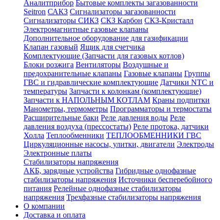
Аналитприбор
Бытовые комплекты загазованности
Seitron
САКЗ
Сигнализаторы загазованности
Сигнализаторы СИКЗ
СКЗ Карбон
СКЗ-Кристалл
Электромагнитные газовые клапаны
Дополнительное оборудование для газификации
Клапан газовый
Ящик для счетчика
Комплектующие (Запчасти для газовых котлов)
Блоки розжига
Вентиляторы
Воздушные и
предохранительные клапаны
Газовые клапаны
Группы
ГВС и гидравлические комплектующие
Датчики NTC и
температуры
Запчасти к колонкам (комплектующие)
Запчасти к НАПОЛЬНЫМ КОТЛАМ
Краны подпитки
Манометры, термометры
Программаторы и термостаты
Расширительные баки
Реле давления воды
Реле
давления воздуха (прессостаты)
Реле протока, датчики
Холла
Теплообменники
ТЕПЛООБМЕННИКИ ГВС
Циркуляционные насосы, улитки, двигатели
Электроды
Электронные платы
Стабилизаторы напряжения
АКБ, зарядные устройства
Гибридные однофазные
стабилизаторы напряжения
Источники бесперебойного
питания
Релейные однофазные стабилизаторы
напряжения
Трехфазные стабилизаторы напряжения
О компании
Доставка и оплата