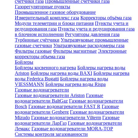
счетчики газа
Промышленные счетчики газа
Газорегуляторные пункты
Промышленное газовое оборудование
Измерительный комплекс газа
Корректоры объёма газа
Модули телеметрии и блоки питания
Пункты учета и
редуцирования газа
Пункты учета и редуцирования газа
в блочном исполнении
Регуляторы давления газа
Турбинные счётчики
Ультразвуковые промышленные
газовые счетчики
Ультразвуковые расходомеры газа
Фильтры газовые
Фильтры магнитные
Электронные
корректоры объема газа
Бойлеры
Бойлеры косвенного нагрева
Бойлеры нагрева воды
Ariston
Бойлеры нагрева воды BAXI
Бойлеры нагрева
воды Federica Bugatti
Бойлеры нагрева воды
VIESSMANN
Бойлеры нагрева воды Rispa
Газовые водонагреватели
Газовые водонагреватели Ariston
Газовые
водонагреватели BaltGaz
Газовые водонагреватели
Bosch
Газовые водонагреватели FAST R
Газовые
водонагреватели Genberg
Газовые водонагреватели
Mizudo
Газовые водонагреватели Vilterm
Газовые
водонагреватели ЛарГаз
Газовые водонагреватели
Лемакс
Газовые водонагреватели MORA-TOP
Системы контроля загазованности