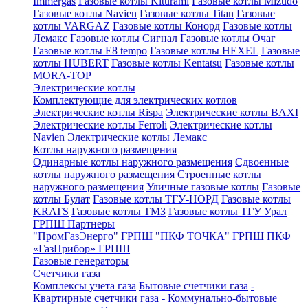
Immergas
Газовые котлы Kiturami
Газовые котлы Mizudo
Газовые котлы Navien
Газовые котлы Titan
Газовые
котлы VARGAZ
Газовые котлы Конорд
Газовые котлы
Лемакс
Газовые котлы Сигнал
Газовые котлы Очаг
Газовые котлы E8 tempo
Газовые котлы HEXEL
Газовые
котлы HUBERT
Газовые котлы Kentatsu
Газовые котлы
MORA-TOP
Электрические котлы
Комплектующие для электрических котлов
Электрические котлы Rispa
Электрические котлы BAXI
Электрические котлы Ferroli
Электрические котлы
Navien
Электрические котлы Лемакс
Котлы наружного размещения
Одинарные котлы наружного размещения
Сдвоенные
котлы наружного размещения
Строенные котлы
наружного размещения
Уличные газовые котлы
Газовые
котлы Булат
Газовые котлы ТГУ-НОРД
Газовые котлы
KRATS
Газовые котлы ТМЗ
Газовые котлы ТГУ Урал
ГРПШ Партнеры
"ПромГазЭнерго" ГРПШ
"ПКФ ТОЧКА" ГРПШ
ПКФ
«ГазПрибор» ГРПШ
Газовые генераторы
Счетчики газа
Комплексы учета газа
Бытовые счетчики газа
-
Квартирные счетчики газа
- Коммунально-бытовые