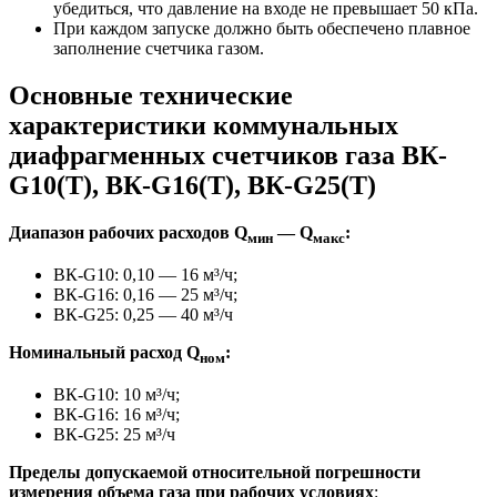
убедиться, что давление на входе не превышает 50 кПа.
При каждом запуске должно быть обеспечено плавное
заполнение счетчика газом.
Основные технические
характеристики коммунальных
диафрагменных счетчиков газа ВК-
G10(T), ВК-G16(T), ВК-G25(T)
Диапазон рабочих расходов Q
— Q
:
мин
макс
ВК-G10: 0,10 — 16 м³/ч;
ВК-G16: 0,16 — 25 м³/ч;
ВК-G25: 0,25 — 40 м³/ч
Номинальный расход Q
:
ном
ВК-G10: 10 м³/ч;
ВК-G16: 16 м³/ч;
ВК-G25: 25 м³/ч
Пределы допускаемой относительной погрешности
измерения объема газа при рабочих условиях
: