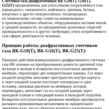
Счетчики газа диафрагменные ВК G10(T), G16(T),
G25(T)
предназначены для учета объема потребляемого газа
(природного, сжиженного, нефтяного, пропана, бутана,
инертных и других неагрессивных, неоднородных
по химическому составу газов) на коммунальных
и производственных объектах, оборудованных котлами малой
и средней мощности, на предприятиях различных отраслей
промышленности и в других требующих учета потребляемого
газа сферах деятельности человека.
Принцип работы диафрагменных счетчиков
газа ВК-G10(T), ВК-G16(T), ВК-G25(T):
Принцип действия коммунального диафрагменного счетчика
газа ВК основан на преобразовании разности давлений газа
на входе и выходе в возвратно-поступательное движение
мембран, образующих две измерительные камеры. Газ через
входной патрубок заполняет пространство внутри корпуса
и через входной клапан поступает поочередно в одну
из камер, оказывая давление на мембрану, которая,
перемещаясь, вытесняет газ из соседней камеры через
выходной клапан и отводящий канал в выходной патрубок.
Возвратно-поступательное движение мембран преобразуется
рычажно-кривошипным механизмом во вращательное
движение вала, число оборотов которого пропорционально