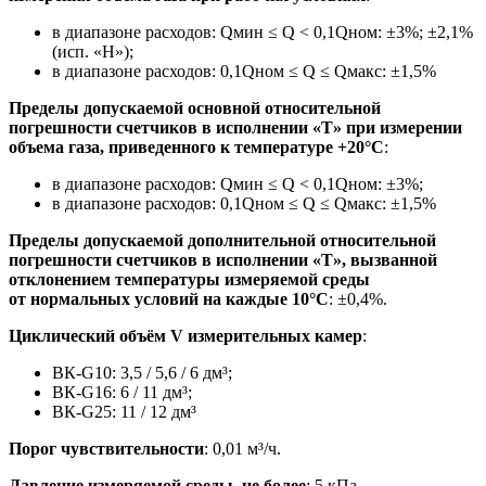
в диапазоне расходов: Qмин ≤ Q < 0,1Qном: ±3%; ±2,1%
(исп. «Н»);
в диапазоне расходов: 0,1Qном ≤ Q ≤ Qмакс: ±1,5%
Пределы допускаемой основной относительной
погрешности счетчиков в исполнении «Т» при измерении
объема газа, приведенного к температуре +20°С
:
в диапазоне расходов: Qмин ≤ Q < 0,1Qном: ±3%;
в диапазоне расходов: 0,1Qном ≤ Q ≤ Qмакс: ±1,5%
Пределы допускаемой дополнительной относительной
погрешности счетчиков в исполнении «Т», вызванной
отклонением температуры измеряемой среды
от нормальных условий на каждые 10°С
: ±0,4%.
Циклический объём V измерительных камер
:
ВК-G10: 3,5 / 5,6 / 6 дм³;
ВК-G16: 6 / 11 дм³;
ВК-G25: 11 / 12 дм³
Порог чувствительности
: 0,01 м³/ч.
Давление измеряемой среды, не более
: 5 кПа.