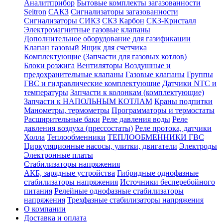
Аналитприбор
Бытовые комплекты загазованности
Seitron
САКЗ
Сигнализаторы загазованности
Сигнализаторы СИКЗ
СКЗ Карбон
СКЗ-Кристалл
Электромагнитные газовые клапаны
Дополнительное оборудование для газификации
Клапан газовый
Ящик для счетчика
Комплектующие (Запчасти для газовых котлов)
Блоки розжига
Вентиляторы
Воздушные и
предохранительные клапаны
Газовые клапаны
Группы
ГВС и гидравлические комплектующие
Датчики NTC и
температуры
Запчасти к колонкам (комплектующие)
Запчасти к НАПОЛЬНЫМ КОТЛАМ
Краны подпитки
Манометры, термометры
Программаторы и термостаты
Расширительные баки
Реле давления воды
Реле
давления воздуха (прессостаты)
Реле протока, датчики
Холла
Теплообменники
ТЕПЛООБМЕННИКИ ГВС
Циркуляционные насосы, улитки, двигатели
Электроды
Электронные платы
Стабилизаторы напряжения
АКБ, зарядные устройства
Гибридные однофазные
стабилизаторы напряжения
Источники бесперебойного
питания
Релейные однофазные стабилизаторы
напряжения
Трехфазные стабилизаторы напряжения
О компании
Доставка и оплата