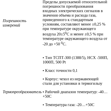
Пределы допускаемой относительной
погрешности преобразования
входных электрических сигналов в
значения объема и расхода газа,
приведенного к стандартным
Погрешность
условиям, составляют менее ±0,25 %
измерений
при температуре окружающего
0
воздуха 20±5
С и менее ±0,5 % при
температуре окружающего воздуха от
0
-20 до +50
С.
• Тип ТСПТ-300 (1388/5), НСХ -500П,
1000П, 500 Pt
• Класс точности 0,1
• Корпус: чехол из нержавеющей
стали для установки в термогильзу
Термопреобразователь
• Рабочий диапазон температур: -40…
+50С
• Температура газа: -20…+50С