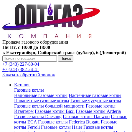
Продажа газового оборудования
Пн-Пт, с 10:00 до 18:00
г. Екатеринбург, Сибирский тракт (дублер), 6 (Домострой)
Поиск
+7 (343) 227-80-04
+7 (343) 382-24-41
Заказать обратный звонок
Каталог
Газовые котлы
Напольные газовые котлы
Настенные газовые котлы
Парапетные газовые котлы
Газовые чугунные котлы
Газовые котлы большой мощности
Газовые котлы
Италтерм
Газовые котлы Baxi
Газовые котлы Arderia
Газовые котлы Daesung
Газовые котлы Daewoo
Газовые
котлы ECA
Газовые котлы Federica Bugatti
Газовые
котлы Ferroli
Газовые котлы Haier
Газовые котлы