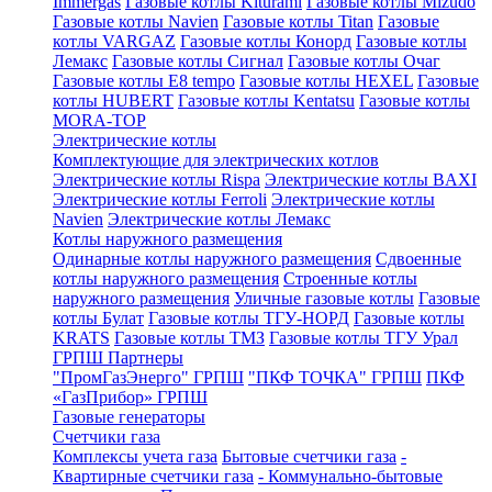
Immergas
Газовые котлы Kiturami
Газовые котлы Mizudo
Газовые котлы Navien
Газовые котлы Titan
Газовые
котлы VARGAZ
Газовые котлы Конорд
Газовые котлы
Лемакс
Газовые котлы Сигнал
Газовые котлы Очаг
Газовые котлы E8 tempo
Газовые котлы HEXEL
Газовые
котлы HUBERT
Газовые котлы Kentatsu
Газовые котлы
MORA-TOP
Электрические котлы
Комплектующие для электрических котлов
Электрические котлы Rispa
Электрические котлы BAXI
Электрические котлы Ferroli
Электрические котлы
Navien
Электрические котлы Лемакс
Котлы наружного размещения
Одинарные котлы наружного размещения
Сдвоенные
котлы наружного размещения
Строенные котлы
наружного размещения
Уличные газовые котлы
Газовые
котлы Булат
Газовые котлы ТГУ-НОРД
Газовые котлы
KRATS
Газовые котлы ТМЗ
Газовые котлы ТГУ Урал
ГРПШ Партнеры
"ПромГазЭнерго" ГРПШ
"ПКФ ТОЧКА" ГРПШ
ПКФ
«ГазПрибор» ГРПШ
Газовые генераторы
Счетчики газа
Комплексы учета газа
Бытовые счетчики газа
-
Квартирные счетчики газа
- Коммунально-бытовые