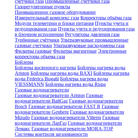
счетчики газа
Промышленные счетчики газа
Газорегуляторные пункты
Промышленное газовое оборудование
Измерительный комплекс газа
Корректоры объёма газа
Модули телеметрии и блоки питания
Пункты учета и
редуцирования газа
Пункты учета и редуцирования газа
в блочном исполнении
Регуляторы давления газа
Турбинные счётчики
Ультразвуковые промышленные
газовые счетчики
Ультразвуковые расходомеры газа
Фильтры газовые
Фильтры магнитные
Электронные
корректоры объема газа
Бойлеры
Бойлеры косвенного нагрева
Бойлеры нагрева воды
Ariston
Бойлеры нагрева воды BAXI
Бойлеры нагрева
воды Federica Bugatti
Бойлеры нагрева воды
VIESSMANN
Бойлеры нагрева воды Rispa
Газовые водонагреватели
Газовые водонагреватели Ariston
Газовые
водонагреватели BaltGaz
Газовые водонагреватели
Bosch
Газовые водонагреватели FAST R
Газовые
водонагреватели Genberg
Газовые водонагреватели
Mizudo
Газовые водонагреватели Vilterm
Газовые
водонагреватели ЛарГаз
Газовые водонагреватели
Лемакс
Газовые водонагреватели MORA-TOP
Системы контроля загазованности