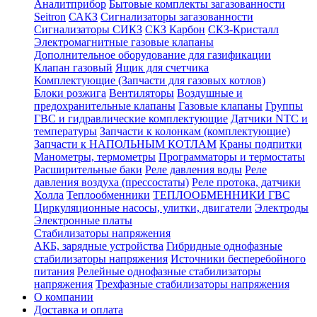
Аналитприбор
Бытовые комплекты загазованности
Seitron
САКЗ
Сигнализаторы загазованности
Сигнализаторы СИКЗ
СКЗ Карбон
СКЗ-Кристалл
Электромагнитные газовые клапаны
Дополнительное оборудование для газификации
Клапан газовый
Ящик для счетчика
Комплектующие (Запчасти для газовых котлов)
Блоки розжига
Вентиляторы
Воздушные и
предохранительные клапаны
Газовые клапаны
Группы
ГВС и гидравлические комплектующие
Датчики NTC и
температуры
Запчасти к колонкам (комплектующие)
Запчасти к НАПОЛЬНЫМ КОТЛАМ
Краны подпитки
Манометры, термометры
Программаторы и термостаты
Расширительные баки
Реле давления воды
Реле
давления воздуха (прессостаты)
Реле протока, датчики
Холла
Теплообменники
ТЕПЛООБМЕННИКИ ГВС
Циркуляционные насосы, улитки, двигатели
Электроды
Электронные платы
Стабилизаторы напряжения
АКБ, зарядные устройства
Гибридные однофазные
стабилизаторы напряжения
Источники бесперебойного
питания
Релейные однофазные стабилизаторы
напряжения
Трехфазные стабилизаторы напряжения
О компании
Доставка и оплата