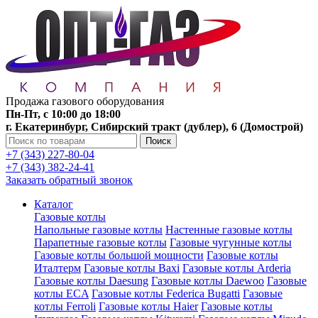
Продажа газового оборудования
Пн-Пт, с 10:00 до 18:00
г. Екатеринбург, Сибирский тракт (дублер), 6 (Домострой)
Поиск
+7 (343) 227-80-04
+7 (343) 382-24-41
Заказать обратный звонок
Каталог
Газовые котлы
Напольные газовые котлы
Настенные газовые котлы
Парапетные газовые котлы
Газовые чугунные котлы
Газовые котлы большой мощности
Газовые котлы
Италтерм
Газовые котлы Baxi
Газовые котлы Arderia
Газовые котлы Daesung
Газовые котлы Daewoo
Газовые
котлы ECA
Газовые котлы Federica Bugatti
Газовые
котлы Ferroli
Газовые котлы Haier
Газовые котлы