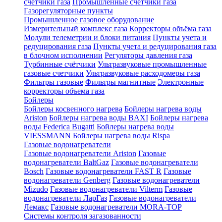
счетчики газа
Промышленные счетчики газа
Газорегуляторные пункты
Промышленное газовое оборудование
Измерительный комплекс газа
Корректоры объёма газа
Модули телеметрии и блоки питания
Пункты учета и
редуцирования газа
Пункты учета и редуцирования газа
в блочном исполнении
Регуляторы давления газа
Турбинные счётчики
Ультразвуковые промышленные
газовые счетчики
Ультразвуковые расходомеры газа
Фильтры газовые
Фильтры магнитные
Электронные
корректоры объема газа
Бойлеры
Бойлеры косвенного нагрева
Бойлеры нагрева воды
Ariston
Бойлеры нагрева воды BAXI
Бойлеры нагрева
воды Federica Bugatti
Бойлеры нагрева воды
VIESSMANN
Бойлеры нагрева воды Rispa
Газовые водонагреватели
Газовые водонагреватели Ariston
Газовые
водонагреватели BaltGaz
Газовые водонагреватели
Bosch
Газовые водонагреватели FAST R
Газовые
водонагреватели Genberg
Газовые водонагреватели
Mizudo
Газовые водонагреватели Vilterm
Газовые
водонагреватели ЛарГаз
Газовые водонагреватели
Лемакс
Газовые водонагреватели MORA-TOP
Системы контроля загазованности