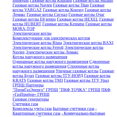
Immergas
Газовые котлы Kiturami
Газовые котлы Mizudo
Газовые котлы Navien
Газовые котлы Titan
Газовые
котлы VARGAZ
Газовые котлы Конорд
Газовые котлы
Лемакс
Газовые котлы Сигнал
Газовые котлы Очаг
Газовые котлы E8 tempo
Газовые котлы HEXEL
Газовые
котлы HUBERT
Газовые котлы Kentatsu
Газовые котлы
MORA-TOP
Электрические котлы
Комплектующие для электрических котлов
Электрические котлы Rispa
Электрические котлы BAXI
Электрические котлы Ferroli
Электрические котлы
Navien
Электрические котлы Лемакс
Котлы наружного размещения
Одинарные котлы наружного размещения
Сдвоенные
котлы наружного размещения
Строенные котлы
наружного размещения
Уличные газовые котлы
Газовые
котлы Булат
Газовые котлы ТГУ-НОРД
Газовые котлы
KRATS
Газовые котлы ТМЗ
Газовые котлы ТГУ Урал
ГРПШ Партнеры
"ПромГазЭнерго" ГРПШ
"ПКФ ТОЧКА" ГРПШ
ПКФ
«ГазПрибор» ГРПШ
Газовые генераторы
Счетчики газа
Комплексы учета газа
Бытовые счетчики газа
-
Квартирные счетчики газа
- Коммунально-бытовые