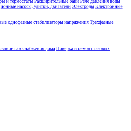
ры и термостаты
Расширительные баки
Реле давления воды
ионные насосы, улитки, двигатели
Электроды
Электронные
ные однофазные стабилизаторы напряжения
Трехфазные
ование газоснабжения дома
Поверка и ремонт газовых