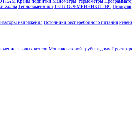
КОТЛАМ
Краны подпитки
Манометры, термометры
Программато
ки Холла
Теплообменники
ТЕПЛООБМЕННИКИ ГВС
Циркуляц
лизаторы напряжения
Источники бесперебойного питания
Релей
лючение газовых котлов
Монтаж газовой трубы к дому
Проектир