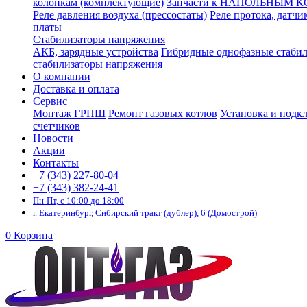
колонкам (комплектующие)
Запчасти к НАПОЛЬНЫМ 
Реле давления воздуха (прессостаты)
Реле протока, датчи
платы
Стабилизаторы напряжения
АКБ, зарядные устройства
Гибридные однофазные стаби
стабилизаторы напряжения
О компании
Доставка и оплата
Сервис
Монтаж ГРПШ
Ремонт газовых котлов
Установка и подк
счетчиков
Новости
Акции
Контакты
+7 (343) 227-80-04
+7 (343) 382-24-41
Пн-Пт, с 10:00 до 18:00
г. Екатеринбург, Сибирский тракт (дублер), 6 (Домострой)
0
Корзина