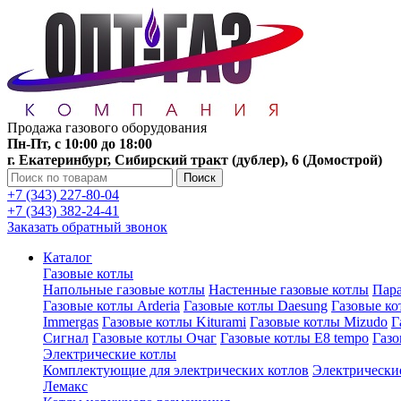
Продажа газового оборудования
Пн-Пт, с 10:00 до 18:00
г. Екатеринбург, Сибирский тракт (дублер), 6 (Домострой)
Поиск
+7 (343) 227-80-04
+7 (343) 382-24-41
Заказать обратный звонок
Каталог
Газовые котлы
Напольные газовые котлы
Настенные газовые котлы
Пара
Газовые котлы Arderia
Газовые котлы Daesung
Газовые к
Immergas
Газовые котлы Kiturami
Газовые котлы Mizudo
Г
Сигнал
Газовые котлы Очаг
Газовые котлы E8 tempo
Газ
Электрические котлы
Комплектующие для электрических котлов
Электрические
Лемакс