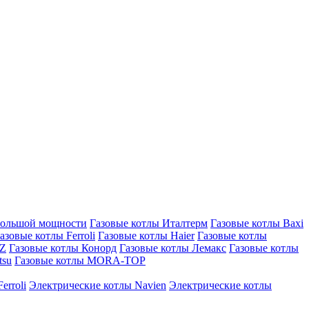
большой мощности
Газовые котлы Италтерм
Газовые котлы Baxi
азовые котлы Ferroli
Газовые котлы Haier
Газовые котлы
AZ
Газовые котлы Конорд
Газовые котлы Лемакс
Газовые котлы
tsu
Газовые котлы MORA-TOP
erroli
Электрические котлы Navien
Электрические котлы