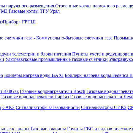
лы наружного размещения
Строенные котлы наружного размещ
 ТМЗ
Газовые котлы ТГУ Урал
азПрибор» ГРПШ
е счетчики газа
- Коммунально-бытовые счетчики газа
Промышле
дули телеметрии и блоки питания
Пункты учета и редуцировани
ки
Ультразвуковые промышленные газовые счетчики
Ультразвук
on
Бойлеры нагрева воды BAXI
Бойлеры нагрева воды Federica Bu
и BaltGaz
Газовые водонагреватели Bosch
Газовые водонагреват
Газовые водонагреватели ЛарГаз
Газовые водонагреватели Лем
n
САКЗ
Сигнализаторы загазованности
Сигнализаторы СИКЗ
СК
льные клапаны
Газовые клапаны
Группы ГВС и гидравлические