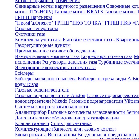
Котлы наружного размещения
Одинарные котлы наружного размещения
Сдвоенные кот
котлы ТГУ-НОРД
Газовые котлы KRATS
Газовые котлы
ГРПШ Партнеры
"ПромГазЭнерго" ГРПШ
"ПКФ ТОЧКА" ГРПШ
ПКФ «Г
Газовые генераторы
Счетчики газа
Комплексы учета газа
Бытовые счетчики газа
- Квартирны
Газорегуляторные пункты
Промышленное газовое оборудование
Измерительный комплекс газа
Корректоры объёма газа
Мо
исполнении
Регуляторы давления газа
Турбинные счётчи
Электронные корректоры объема газа
Бойлеры
Бойлеры косвенного нагрева
Бойлеры нагрева воды Arist
воды Rispa
Газовые водонагреватели
Газовые водонагреватели Ariston
Газовые водонагревател
водонагреватели Mizudo
Газовые водонагреватели Vilterm
Системы контроля загазованности
Аналитприбор
Бытовые комплекты загазованности Seitro
Дополнительное оборудование для газификации
Клапан газовый
Ящик для счетчика
Комплектующие (Запчасти для газовых котлов)
Блоки розжига
Вентиляторы
Воздушные и предохраните