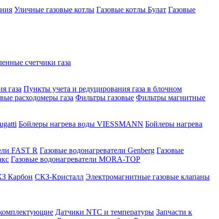
ения
Уличные газовые котлы
Газовые котлы Булат
Газовые
нные счетчики газа
я газа
Пункты учета и редуцирования газа в блочном
овые расходомеры газа
Фильтры газовые
Фильтры магнитные
gatti
Бойлеры нагрева воды VIESSMANN
Бойлеры нагрева
ели FAST R
Газовые водонагреватели Genberg
Газовые
акс
Газовые водонагреватели MORA-TOP
З Карбон
СКЗ-Кристалл
Электромагнитные газовые клапаны
 комплектующие
Датчики NTC и температуры
Запчасти к