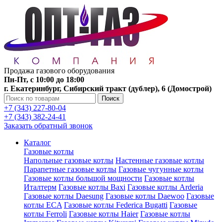
Продажа газового оборудования
Пн-Пт, с 10:00 до 18:00
г. Екатеринбург, Сибирский тракт (дублер), 6 (Домострой)
Поиск
+7 (343) 227-80-04
+7 (343) 382-24-41
Заказать обратный звонок
Каталог
Газовые котлы
Напольные газовые котлы
Настенные газовые котлы
Парапетные газовые котлы
Газовые чугунные котлы
Газовые котлы большой мощности
Газовые котлы
Италтерм
Газовые котлы Baxi
Газовые котлы Arderia
Газовые котлы Daesung
Газовые котлы Daewoo
Газовые
котлы ECA
Газовые котлы Federica Bugatti
Газовые
котлы Ferroli
Газовые котлы Haier
Газовые котлы