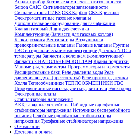
Аналитприбор
Бытовые комплекты загазованности
Seitron
САКЗ
Сигнализаторы загазованности
Сигнализаторы СИКЗ
СКЗ Карбон
СКЗ-Кристалл
Электромагнитные газовые клапаны
Дополнительное оборудование для газификации
Клапан газовый
Ящик для счетчика
Комплектующие (Запчасти для газовых котлов)
Блоки розжига
Вентиляторы
Воздушные и
предохранительные клапаны
Газовые клапаны
Группы
ГВС и гидравлические комплектующие
Датчики NTC и
температуры
Запчасти к колонкам (комплектующие)
Запчасти к НАПОЛЬНЫМ КОТЛАМ
Краны подпитки
Манометры, термометры
Программаторы и термостаты
Расширительные баки
Реле давления воды
Реле
давления воздуха (прессостаты)
Реле протока, датчики
Холла
Теплообменники
ТЕПЛООБМЕННИКИ ГВС
Циркуляционные насосы, улитки, двигатели
Электроды
Электронные платы
Стабилизаторы напряжения
АКБ, зарядные устройства
Гибридные однофазные
стабилизаторы напряжения
Источники бесперебойного
питания
Релейные однофазные стабилизаторы
напряжения
Трехфазные стабилизаторы напряжения
О компании
Доставка и оплата