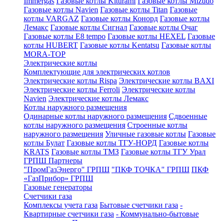
Immergas
Газовые котлы Kiturami
Газовые котлы Mizudo
Газовые котлы Navien
Газовые котлы Titan
Газовые
котлы VARGAZ
Газовые котлы Конорд
Газовые котлы
Лемакс
Газовые котлы Сигнал
Газовые котлы Очаг
Газовые котлы E8 tempo
Газовые котлы HEXEL
Газовые
котлы HUBERT
Газовые котлы Kentatsu
Газовые котлы
MORA-TOP
Электрические котлы
Комплектующие для электрических котлов
Электрические котлы Rispa
Электрические котлы BAXI
Электрические котлы Ferroli
Электрические котлы
Navien
Электрические котлы Лемакс
Котлы наружного размещения
Одинарные котлы наружного размещения
Сдвоенные
котлы наружного размещения
Строенные котлы
наружного размещения
Уличные газовые котлы
Газовые
котлы Булат
Газовые котлы ТГУ-НОРД
Газовые котлы
KRATS
Газовые котлы ТМЗ
Газовые котлы ТГУ Урал
ГРПШ Партнеры
"ПромГазЭнерго" ГРПШ
"ПКФ ТОЧКА" ГРПШ
ПКФ
«ГазПрибор» ГРПШ
Газовые генераторы
Счетчики газа
Комплексы учета газа
Бытовые счетчики газа
-
Квартирные счетчики газа
- Коммунально-бытовые