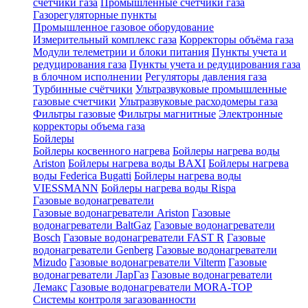
счетчики газа
Промышленные счетчики газа
Газорегуляторные пункты
Промышленное газовое оборудование
Измерительный комплекс газа
Корректоры объёма газа
Модули телеметрии и блоки питания
Пункты учета и
редуцирования газа
Пункты учета и редуцирования газа
в блочном исполнении
Регуляторы давления газа
Турбинные счётчики
Ультразвуковые промышленные
газовые счетчики
Ультразвуковые расходомеры газа
Фильтры газовые
Фильтры магнитные
Электронные
корректоры объема газа
Бойлеры
Бойлеры косвенного нагрева
Бойлеры нагрева воды
Ariston
Бойлеры нагрева воды BAXI
Бойлеры нагрева
воды Federica Bugatti
Бойлеры нагрева воды
VIESSMANN
Бойлеры нагрева воды Rispa
Газовые водонагреватели
Газовые водонагреватели Ariston
Газовые
водонагреватели BaltGaz
Газовые водонагреватели
Bosch
Газовые водонагреватели FAST R
Газовые
водонагреватели Genberg
Газовые водонагреватели
Mizudo
Газовые водонагреватели Vilterm
Газовые
водонагреватели ЛарГаз
Газовые водонагреватели
Лемакс
Газовые водонагреватели MORA-TOP
Системы контроля загазованности