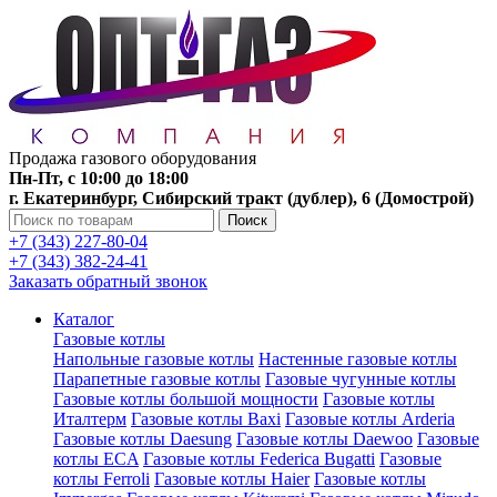
Продажа газового оборудования
Пн-Пт, с 10:00 до 18:00
г. Екатеринбург, Сибирский тракт (дублер), 6 (Домострой)
Поиск
+7 (343) 227-80-04
+7 (343) 382-24-41
Заказать обратный звонок
Каталог
Газовые котлы
Напольные газовые котлы
Настенные газовые котлы
Парапетные газовые котлы
Газовые чугунные котлы
Газовые котлы большой мощности
Газовые котлы
Италтерм
Газовые котлы Baxi
Газовые котлы Arderia
Газовые котлы Daesung
Газовые котлы Daewoo
Газовые
котлы ECA
Газовые котлы Federica Bugatti
Газовые
котлы Ferroli
Газовые котлы Haier
Газовые котлы