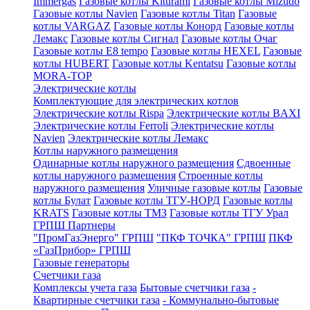
Immergas
Газовые котлы Kiturami
Газовые котлы Mizudo
Газовые котлы Navien
Газовые котлы Titan
Газовые
котлы VARGAZ
Газовые котлы Конорд
Газовые котлы
Лемакс
Газовые котлы Сигнал
Газовые котлы Очаг
Газовые котлы E8 tempo
Газовые котлы HEXEL
Газовые
котлы HUBERT
Газовые котлы Kentatsu
Газовые котлы
MORA-TOP
Электрические котлы
Комплектующие для электрических котлов
Электрические котлы Rispa
Электрические котлы BAXI
Электрические котлы Ferroli
Электрические котлы
Navien
Электрические котлы Лемакс
Котлы наружного размещения
Одинарные котлы наружного размещения
Сдвоенные
котлы наружного размещения
Строенные котлы
наружного размещения
Уличные газовые котлы
Газовые
котлы Булат
Газовые котлы ТГУ-НОРД
Газовые котлы
KRATS
Газовые котлы ТМЗ
Газовые котлы ТГУ Урал
ГРПШ Партнеры
"ПромГазЭнерго" ГРПШ
"ПКФ ТОЧКА" ГРПШ
ПКФ
«ГазПрибор» ГРПШ
Газовые генераторы
Счетчики газа
Комплексы учета газа
Бытовые счетчики газа
-
Квартирные счетчики газа
- Коммунально-бытовые