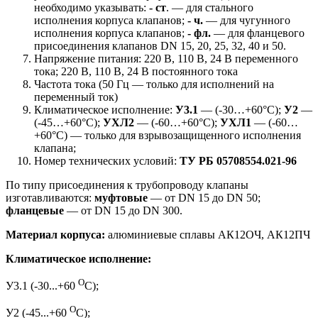
необходимо указывать:
- ст
. — для стального
исполнения корпуса клапанов;
- ч.
— для чугунного
исполнения корпуса клапанов;
- фл.
— для фланцевого
присоединения клапанов DN 15, 20, 25, 32, 40 и 50.
Напряжение питания: 220 В, 110 В, 24 В переменного
тока; 220 В, 110 В, 24 В постоянного тока
Частота тока (50 Гц — только для исполнений на
переменный ток)
Климатическое исполнение:
У3.1
— (-30…+60°С);
У2
—
(-45…+60°С);
УХЛ2
— (-60…+60°С);
УХЛ1
— (-60…
+60°С) — только для взрывозащищенного исполнения
клапана;
Номер технических условий:
ТУ
РБ 05708554.021-96
По типу присоединения к трубопроводу клапаны
изготавливаются:
муфтовые
— от DN 15 до DN 50;
фланцевые
— от DN 15 до DN 300.
Материал корпуса:
алюминиевые сплавы АК12ОЧ, АК12ПЧ
Климатическое исполнение:
О
У3.1 (-30...+60
С);
О
У2 (-45...+60
С);