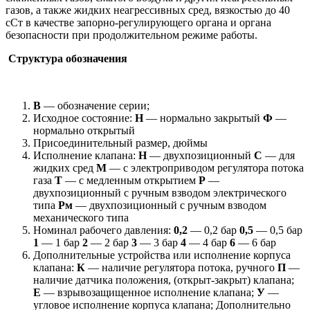
газов, а также жидких неагрессивных сред, вязкостью до 40
сСт в качестве запорно-регулирующего органа и органа
безопасности при продолжительном режиме работы.
Структура обозначения
В
— обозначение серии;
Исходное состояние:
Н
— нормально закрытый
Ф
—
нормально открытый
Присоединительный размер, дюймы
Исполнение клапана:
Н
— двухпозиционный
С
— для
жидких сред
М
— с электроприводом регулятора потока
газа
Т
— с медленным открытием
Р
—
двухпозиционный с ручным взводом электрического
типа
Рм
— двухпозиционный с ручным взводом
механического типа
Номинал рабочего давления:
0,2
— 0,2 бар
0,5
— 0,5 бар
1
— 1 бар
2
— 2 бар
3
— 3 бар
4
— 4 бар
6
— 6 бар
Дополнительные устройства или исполнение корпуса
клапана:
К
— наличие регулятора потока, ручного
П
—
наличие датчика положения, (открыт-закрыт) клапана;
Е
— взрывозащищенное исполнение клапана;
У
—
угловое исполнение корпуса клапана; Дополнительно