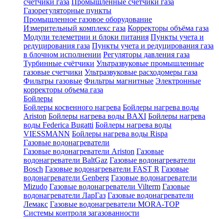
счетчики газа
Промышленные счетчики газа
Газорегуляторные пункты
Промышленное газовое оборудование
Измерительный комплекс газа
Корректоры объёма газа
Модули телеметрии и блоки питания
Пункты учета и
редуцирования газа
Пункты учета и редуцирования газа
в блочном исполнении
Регуляторы давления газа
Турбинные счётчики
Ультразвуковые промышленные
газовые счетчики
Ультразвуковые расходомеры газа
Фильтры газовые
Фильтры магнитные
Электронные
корректоры объема газа
Бойлеры
Бойлеры косвенного нагрева
Бойлеры нагрева воды
Ariston
Бойлеры нагрева воды BAXI
Бойлеры нагрева
воды Federica Bugatti
Бойлеры нагрева воды
VIESSMANN
Бойлеры нагрева воды Rispa
Газовые водонагреватели
Газовые водонагреватели Ariston
Газовые
водонагреватели BaltGaz
Газовые водонагреватели
Bosch
Газовые водонагреватели FAST R
Газовые
водонагреватели Genberg
Газовые водонагреватели
Mizudo
Газовые водонагреватели Vilterm
Газовые
водонагреватели ЛарГаз
Газовые водонагреватели
Лемакс
Газовые водонагреватели MORA-TOP
Системы контроля загазованности