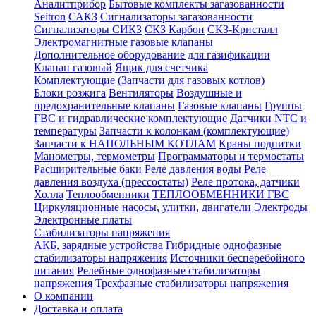
Аналитприбор
Бытовые комплекты загазованности
Seitron
САКЗ
Сигнализаторы загазованности
Сигнализаторы СИКЗ
СКЗ Карбон
СКЗ-Кристалл
Электромагнитные газовые клапаны
Дополнительное оборудование для газификации
Клапан газовый
Ящик для счетчика
Комплектующие (Запчасти для газовых котлов)
Блоки розжига
Вентиляторы
Воздушные и
предохранительные клапаны
Газовые клапаны
Группы
ГВС и гидравлические комплектующие
Датчики NTC и
температуры
Запчасти к колонкам (комплектующие)
Запчасти к НАПОЛЬНЫМ КОТЛАМ
Краны подпитки
Манометры, термометры
Программаторы и термостаты
Расширительные баки
Реле давления воды
Реле
давления воздуха (прессостаты)
Реле протока, датчики
Холла
Теплообменники
ТЕПЛООБМЕННИКИ ГВС
Циркуляционные насосы, улитки, двигатели
Электроды
Электронные платы
Стабилизаторы напряжения
АКБ, зарядные устройства
Гибридные однофазные
стабилизаторы напряжения
Источники бесперебойного
питания
Релейные однофазные стабилизаторы
напряжения
Трехфазные стабилизаторы напряжения
О компании
Доставка и оплата