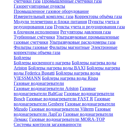
счетчики газа
Промышленные счетчики газа
Газорегуляторные пункты
Промышленное газовое оборудование
Измерительный комплекс газа
Корректоры объёма газа
Модули телеметрии и блоки питания
Пункты учета и
редуцирования газа
Пункты учета и редуцирования газа
в блочном исполнении
Регуляторы давления газа
Турбинные счётчики
Ультразвуковые промышленные
газовые счетчики
Ультразвуковые расходомеры газа
Фильтры газовые
Фильтры магнитные
Электронные
корректоры объема газа
Бойлеры
Бойлеры косвенного нагрева
Бойлеры нагрева воды
Ariston
Бойлеры нагрева воды BAXI
Бойлеры нагрева
воды Federica Bugatti
Бойлеры нагрева воды
VIESSMANN
Бойлеры нагрева воды Rispa
Газовые водонагреватели
Газовые водонагреватели Ariston
Газовые
водонагреватели BaltGaz
Газовые водонагреватели
Bosch
Газовые водонагреватели FAST R
Газовые
водонагреватели Genberg
Газовые водонагреватели
Mizudo
Газовые водонагреватели Vilterm
Газовые
водонагреватели ЛарГаз
Газовые водонагреватели
Лемакс
Газовые водонагреватели MORA-TOP
Системы контроля загазованности