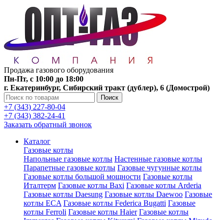
Продажа газового оборудования
Пн-Пт, с 10:00 до 18:00
г. Екатеринбург, Сибирский тракт (дублер), 6 (Домострой)
Поиск
+7 (343) 227-80-04
+7 (343) 382-24-41
Заказать обратный звонок
Каталог
Газовые котлы
Напольные газовые котлы
Настенные газовые котлы
Парапетные газовые котлы
Газовые чугунные котлы
Газовые котлы большой мощности
Газовые котлы
Италтерм
Газовые котлы Baxi
Газовые котлы Arderia
Газовые котлы Daesung
Газовые котлы Daewoo
Газовые
котлы ECA
Газовые котлы Federica Bugatti
Газовые
котлы Ferroli
Газовые котлы Haier
Газовые котлы