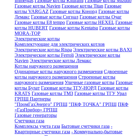
Immergas
Газовые котлы Kiturami
Газовые котлы Mizudo
Газовые котлы Navien
Газовые котлы Titan
Газовые
котлы VARGAZ
Газовые котлы Конорд
Газовые котлы
Лемакс
Газовые котлы Сигнал
Газовые котлы Очаг
Газовые котлы E8 tempo
Газовые котлы HEXEL
Газовые
котлы HUBERT
Газовые котлы Kentatsu
Газовые котлы
MORA-TOP
Электрические котлы
Комплектующие для электрических котлов
Электрические котлы Rispa
Электрические котлы BAXI
Электрические котлы Ferroli
Электрические котлы
Navien
Электрические котлы Лемакс
Котлы наружного размещения
Одинарные котлы наружного размещения
Сдвоенные
котлы наружного размещения
Строенные котлы
наружного размещения
Уличные газовые котлы
Газовые
котлы Булат
Газовые котлы ТГУ-НОРД
Газовые котлы
KRATS
Газовые котлы ТМЗ
Газовые котлы ТГУ Урал
ГРПШ Партнеры
"ПромГазЭнерго" ГРПШ
"ПКФ ТОЧКА" ГРПШ
ПКФ
«ГазПрибор» ГРПШ
Газовые генераторы
Счетчики газа
Комплексы учета газа
Бытовые счетчики газа
-
Квартирные счетчики газа
- Коммунально-бытовые