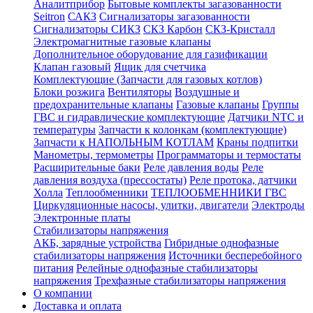
Аналитприбор
Бытовые комплекты загазованности
Seitron
САКЗ
Сигнализаторы загазованности
Сигнализаторы СИКЗ
СКЗ Карбон
СКЗ-Кристалл
Электромагнитные газовые клапаны
Дополнительное оборудование для газификации
Клапан газовый
Ящик для счетчика
Комплектующие (Запчасти для газовых котлов)
Блоки розжига
Вентиляторы
Воздушные и
предохранительные клапаны
Газовые клапаны
Группы
ГВС и гидравлические комплектующие
Датчики NTC и
температуры
Запчасти к колонкам (комплектующие)
Запчасти к НАПОЛЬНЫМ КОТЛАМ
Краны подпитки
Манометры, термометры
Программаторы и термостаты
Расширительные баки
Реле давления воды
Реле
давления воздуха (прессостаты)
Реле протока, датчики
Холла
Теплообменники
ТЕПЛООБМЕННИКИ ГВС
Циркуляционные насосы, улитки, двигатели
Электроды
Электронные платы
Стабилизаторы напряжения
АКБ, зарядные устройства
Гибридные однофазные
стабилизаторы напряжения
Источники бесперебойного
питания
Релейные однофазные стабилизаторы
напряжения
Трехфазные стабилизаторы напряжения
О компании
Доставка и оплата