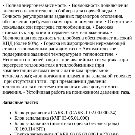
• Полная энергонезависимость. • Возможность подключения
внешнего накопительного бойлера для горячей воды. •
Точность регулирования заданных параметров отопления,
обеспечение требуемого комфорта в помещении. • Отсутствие
локальных зон перегрева теплообменника. • Высокая
стойкость к коррозии и термическим напряжениям. •
Увеличенная поверхность теплообмена обеспечивает высокий
КПД (более 90%). • Горелка из жаропрочной нержавеющей
стали с экономичным расходом газа. • Автоматическое
поддержание заданной температуры в теплоносителе. •
Несколько степеней защиты при аварийных ситуациях: -при
перегреве теплоносителя в теплообменнике (при
комплектации автоматикой с датчиком предельной
температуры); -при погасании пламени на запальной горелке;
-при отсутствии тяги; -при превышении давления
теплоносителя в системе отопления выше допустимого
значения. • Устойчивая работа на пониженном давлении газа.
Запасные части:
Блок управления САБК-Т (САБК-Т 02.00.000-24)
Блок запальника (КЧГ 03-05.01.000)
Блок запальника (пилотная горелка без электрода)
(0.160.114 SIT)
Трубка запальника (САБК 60-06.00.000 L=270 мм)