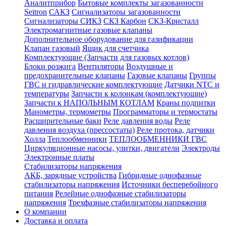
Аналитприбор
Бытовые комплекты загазованности
Seitron
САКЗ
Сигнализаторы загазованности
Сигнализаторы СИКЗ
СКЗ Карбон
СКЗ-Кристалл
Электромагнитные газовые клапаны
Дополнительное оборудование для газификации
Клапан газовый
Ящик для счетчика
Комплектующие (Запчасти для газовых котлов)
Блоки розжига
Вентиляторы
Воздушные и
предохранительные клапаны
Газовые клапаны
Группы
ГВС и гидравлические комплектующие
Датчики NTC и
температуры
Запчасти к колонкам (комплектующие)
Запчасти к НАПОЛЬНЫМ КОТЛАМ
Краны подпитки
Манометры, термометры
Программаторы и термостаты
Расширительные баки
Реле давления воды
Реле
давления воздуха (прессостаты)
Реле протока, датчики
Холла
Теплообменники
ТЕПЛООБМЕННИКИ ГВС
Циркуляционные насосы, улитки, двигатели
Электроды
Электронные платы
Стабилизаторы напряжения
АКБ, зарядные устройства
Гибридные однофазные
стабилизаторы напряжения
Источники бесперебойного
питания
Релейные однофазные стабилизаторы
напряжения
Трехфазные стабилизаторы напряжения
О компании
Доставка и оплата