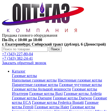
Продажа газового оборудования
Пн-Пт, с 10:00 до 18:00
г. Екатеринбург, Сибирский тракт (дублер), 6 (Домострой)
Поиск
+7 (343) 227-80-04
+7 (343) 382-24-41
Заказать обратный звонок
Каталог
Газовые котлы
Напольные газовые котлы
Настенные газовые котлы
Парапетные газовые котлы
Газовые чугунные котлы
Газовые котлы большой мощности
Газовые котлы
Италтерм
Газовые котлы Baxi
Газовые котлы Arderia
Газовые котлы Daesung
Газовые котлы Daewoo
Газовые
котлы ECA
Газовые котлы Federica Bugatti
Газовые
котлы Ferroli
Газовые котлы Haier
Газовые котлы