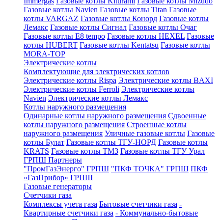
Immergas
Газовые котлы Kiturami
Газовые котлы Mizudo
Газовые котлы Navien
Газовые котлы Titan
Газовые
котлы VARGAZ
Газовые котлы Конорд
Газовые котлы
Лемакс
Газовые котлы Сигнал
Газовые котлы Очаг
Газовые котлы E8 tempo
Газовые котлы HEXEL
Газовые
котлы HUBERT
Газовые котлы Kentatsu
Газовые котлы
MORA-TOP
Электрические котлы
Комплектующие для электрических котлов
Электрические котлы Rispa
Электрические котлы BAXI
Электрические котлы Ferroli
Электрические котлы
Navien
Электрические котлы Лемакс
Котлы наружного размещения
Одинарные котлы наружного размещения
Сдвоенные
котлы наружного размещения
Строенные котлы
наружного размещения
Уличные газовые котлы
Газовые
котлы Булат
Газовые котлы ТГУ-НОРД
Газовые котлы
KRATS
Газовые котлы ТМЗ
Газовые котлы ТГУ Урал
ГРПШ Партнеры
"ПромГазЭнерго" ГРПШ
"ПКФ ТОЧКА" ГРПШ
ПКФ
«ГазПрибор» ГРПШ
Газовые генераторы
Счетчики газа
Комплексы учета газа
Бытовые счетчики газа
-
Квартирные счетчики газа
- Коммунально-бытовые