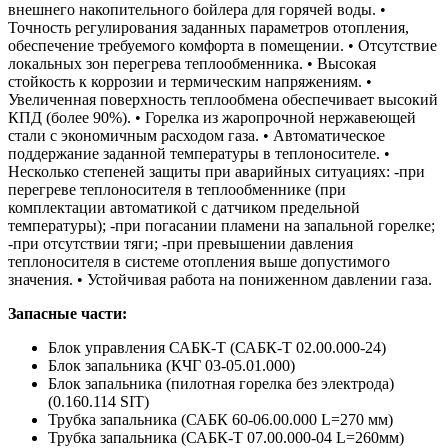
внешнего накопительного бойлера для горячей воды. •
Точность регулирования заданных параметров отопления,
обеспечение требуемого комфорта в помещении. • Отсутствие
локальных зон перегрева теплообменника. • Высокая
стойкость к коррозии и термическим напряжениям. •
Увеличенная поверхность теплообмена обеспечивает высокий
КПД (более 90%). • Горелка из жаропрочной нержавеющей
стали с экономичным расходом газа. • Автоматическое
поддержание заданной температуры в теплоносителе. •
Несколько степеней защиты при аварийных ситуациях: -при
перегреве теплоносителя в теплообменнике (при
комплектации автоматикой с датчиком предельной
температуры); -при погасании пламени на запальной горелке;
-при отсутствии тяги; -при превышении давления
теплоносителя в системе отопления выше допустимого
значения. • Устойчивая работа на пониженном давлении газа.
Запасные части:
Блок управления САБК-Т (САБК-Т 02.00.000-24)
Блок запальника (КЧГ 03-05.01.000)
Блок запальника (пилотная горелка без электрода)
(0.160.114 SIT)
Трубка запальника (САБК 60-06.00.000 L=270 мм)
Трубка запальника (САБК-Т 07.00.000-04 L=260мм)