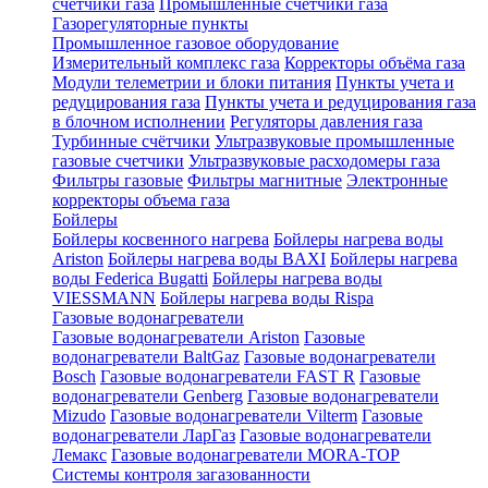
счетчики газа
Промышленные счетчики газа
Газорегуляторные пункты
Промышленное газовое оборудование
Измерительный комплекс газа
Корректоры объёма газа
Модули телеметрии и блоки питания
Пункты учета и
редуцирования газа
Пункты учета и редуцирования газа
в блочном исполнении
Регуляторы давления газа
Турбинные счётчики
Ультразвуковые промышленные
газовые счетчики
Ультразвуковые расходомеры газа
Фильтры газовые
Фильтры магнитные
Электронные
корректоры объема газа
Бойлеры
Бойлеры косвенного нагрева
Бойлеры нагрева воды
Ariston
Бойлеры нагрева воды BAXI
Бойлеры нагрева
воды Federica Bugatti
Бойлеры нагрева воды
VIESSMANN
Бойлеры нагрева воды Rispa
Газовые водонагреватели
Газовые водонагреватели Ariston
Газовые
водонагреватели BaltGaz
Газовые водонагреватели
Bosch
Газовые водонагреватели FAST R
Газовые
водонагреватели Genberg
Газовые водонагреватели
Mizudo
Газовые водонагреватели Vilterm
Газовые
водонагреватели ЛарГаз
Газовые водонагреватели
Лемакс
Газовые водонагреватели MORA-TOP
Системы контроля загазованности