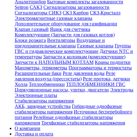
Аналитприбор
Бытовые комплекты загазованности
Seitron
САКЗ
Сигнализаторы загазованности
Сигнализаторы СИКЗ
СКЗ Карбон
СКЗ-Кристалл
Электромагнитные газовые клапаны
Дополнительное оборудование для газификации
Клапан газовый
Ящик для счетчика
Комплектующие (Запчасти для газовых котлов)
Блоки розжига
Вентиляторы
Воздушные и
предохранительные клапаны
Газовые клапаны
Группы
ГВС и гидравлические комплектующие
Датчики NTC и
температуры
Запчасти к колонкам (комплектующие)
Запчасти к НАПОЛЬНЫМ КОТЛАМ
Краны подпитки
Манометры, термометры
Программаторы и термостаты
Расширительные баки
Реле давления воды
Реле
давления воздуха (прессостаты)
Реле протока, датчики
Холла
Теплообменники
ТЕПЛООБМЕННИКИ ГВС
Циркуляционные насосы, улитки, двигатели
Электроды
Электронные платы
Стабилизаторы напряжения
АКБ, зарядные устройства
Гибридные однофазные
стабилизаторы напряжения
Источники бесперебойного
питания
Релейные однофазные стабилизаторы
напряжения
Трехфазные стабилизаторы напряжения
О компании
Доставка и оплата