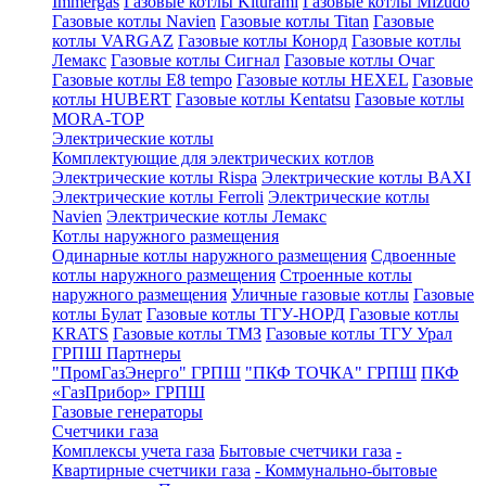
Immergas
Газовые котлы Kiturami
Газовые котлы Mizudo
Газовые котлы Navien
Газовые котлы Titan
Газовые
котлы VARGAZ
Газовые котлы Конорд
Газовые котлы
Лемакс
Газовые котлы Сигнал
Газовые котлы Очаг
Газовые котлы E8 tempo
Газовые котлы HEXEL
Газовые
котлы HUBERT
Газовые котлы Kentatsu
Газовые котлы
MORA-TOP
Электрические котлы
Комплектующие для электрических котлов
Электрические котлы Rispa
Электрические котлы BAXI
Электрические котлы Ferroli
Электрические котлы
Navien
Электрические котлы Лемакс
Котлы наружного размещения
Одинарные котлы наружного размещения
Сдвоенные
котлы наружного размещения
Строенные котлы
наружного размещения
Уличные газовые котлы
Газовые
котлы Булат
Газовые котлы ТГУ-НОРД
Газовые котлы
KRATS
Газовые котлы ТМЗ
Газовые котлы ТГУ Урал
ГРПШ Партнеры
"ПромГазЭнерго" ГРПШ
"ПКФ ТОЧКА" ГРПШ
ПКФ
«ГазПрибор» ГРПШ
Газовые генераторы
Счетчики газа
Комплексы учета газа
Бытовые счетчики газа
-
Квартирные счетчики газа
- Коммунально-бытовые