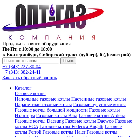
Продажа газового оборудования
Пн-Пт, с 10:00 до 18:00
г. Екатеринбург, Сибирский тракт (дублер), 6 (Домострой)
Поиск
+7 (343) 227-80-04
+7 (343) 382-24-41
Заказать обратный звонок
Каталог
Газовые котлы
Напольные газовые котлы
Настенные газовые котлы
Парапетные газовые котлы
Газовые чугунные котлы
Газовые котлы большой мощности
Газовые котлы
Италтерм
Газовые котлы Baxi
Газовые котлы Arderia
Газовые котлы Daesung
Газовые котлы Daewoo
Газовые
котлы ECA
Газовые котлы Federica Bugatti
Газовые
котлы Ferroli
Газовые котлы Haier
Газовые котлы