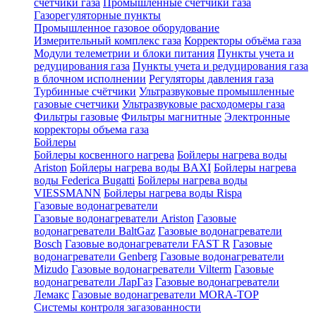
счетчики газа
Промышленные счетчики газа
Газорегуляторные пункты
Промышленное газовое оборудование
Измерительный комплекс газа
Корректоры объёма газа
Модули телеметрии и блоки питания
Пункты учета и
редуцирования газа
Пункты учета и редуцирования газа
в блочном исполнении
Регуляторы давления газа
Турбинные счётчики
Ультразвуковые промышленные
газовые счетчики
Ультразвуковые расходомеры газа
Фильтры газовые
Фильтры магнитные
Электронные
корректоры объема газа
Бойлеры
Бойлеры косвенного нагрева
Бойлеры нагрева воды
Ariston
Бойлеры нагрева воды BAXI
Бойлеры нагрева
воды Federica Bugatti
Бойлеры нагрева воды
VIESSMANN
Бойлеры нагрева воды Rispa
Газовые водонагреватели
Газовые водонагреватели Ariston
Газовые
водонагреватели BaltGaz
Газовые водонагреватели
Bosch
Газовые водонагреватели FAST R
Газовые
водонагреватели Genberg
Газовые водонагреватели
Mizudo
Газовые водонагреватели Vilterm
Газовые
водонагреватели ЛарГаз
Газовые водонагреватели
Лемакс
Газовые водонагреватели MORA-TOP
Системы контроля загазованности