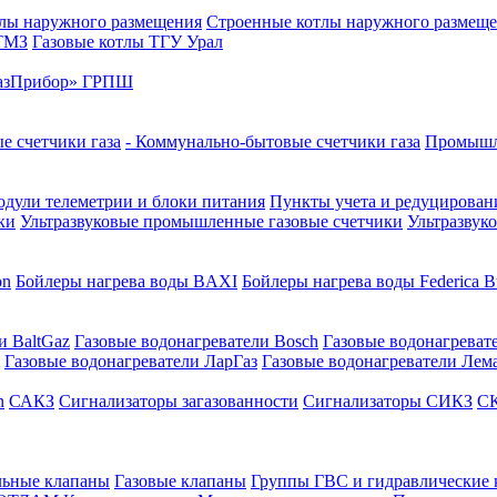
лы наружного размещения
Строенные котлы наружного размещ
 ТМЗ
Газовые котлы ТГУ Урал
азПрибор» ГРПШ
е счетчики газа
- Коммунально-бытовые счетчики газа
Промышле
дули телеметрии и блоки питания
Пункты учета и редуцировани
ки
Ультразвуковые промышленные газовые счетчики
Ультразвук
on
Бойлеры нагрева воды BAXI
Бойлеры нагрева воды Federica Bu
и BaltGaz
Газовые водонагреватели Bosch
Газовые водонагреват
Газовые водонагреватели ЛарГаз
Газовые водонагреватели Лем
n
САКЗ
Сигнализаторы загазованности
Сигнализаторы СИКЗ
СК
льные клапаны
Газовые клапаны
Группы ГВС и гидравлические