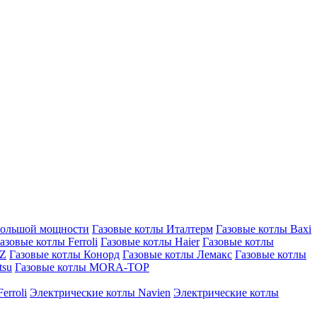
большой мощности
Газовые котлы Италтерм
Газовые котлы Baxi
азовые котлы Ferroli
Газовые котлы Haier
Газовые котлы
AZ
Газовые котлы Конорд
Газовые котлы Лемакс
Газовые котлы
tsu
Газовые котлы MORA-TOP
erroli
Электрические котлы Navien
Электрические котлы