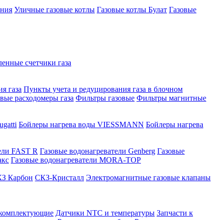
ения
Уличные газовые котлы
Газовые котлы Булат
Газовые
нные счетчики газа
я газа
Пункты учета и редуцирования газа в блочном
овые расходомеры газа
Фильтры газовые
Фильтры магнитные
gatti
Бойлеры нагрева воды VIESSMANN
Бойлеры нагрева
ели FAST R
Газовые водонагреватели Genberg
Газовые
акс
Газовые водонагреватели MORA-TOP
З Карбон
СКЗ-Кристалл
Электромагнитные газовые клапаны
 комплектующие
Датчики NTC и температуры
Запчасти к