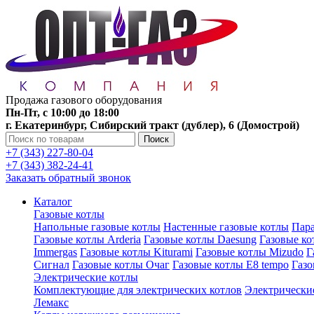
Продажа газового оборудования
Пн-Пт, с 10:00 до 18:00
г. Екатеринбург, Сибирский тракт (дублер), 6 (Домострой)
Поиск
+7 (343) 227-80-04
+7 (343) 382-24-41
Заказать обратный звонок
Каталог
Газовые котлы
Напольные газовые котлы
Настенные газовые котлы
Пара
Газовые котлы Arderia
Газовые котлы Daesung
Газовые к
Immergas
Газовые котлы Kiturami
Газовые котлы Mizudo
Г
Сигнал
Газовые котлы Очаг
Газовые котлы E8 tempo
Газ
Электрические котлы
Комплектующие для электрических котлов
Электрические
Лемакс