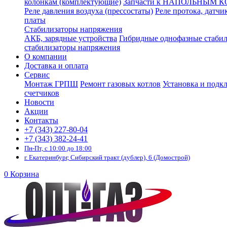
колонкам (комплектующие)
Запчасти к НАПОЛЬНЫМ 
Реле давления воздуха (прессостаты)
Реле протока, датчи
платы
Стабилизаторы напряжения
АКБ, зарядные устройства
Гибридные однофазные стаби
стабилизаторы напряжения
О компании
Доставка и оплата
Сервис
Монтаж ГРПШ
Ремонт газовых котлов
Установка и подк
счетчиков
Новости
Акции
Контакты
+7 (343) 227-80-04
+7 (343) 382-24-41
Пн-Пт, с 10:00 до 18:00
г. Екатеринбург, Сибирский тракт (дублер), 6 (Домострой)
0
Корзина