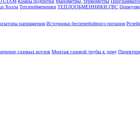
КОТЛАМ
Краны подпитки
Манометры, термометры
Программато
ки Холла
Теплообменники
ТЕПЛООБМЕННИКИ ГВС
Циркуляц
лизаторы напряжения
Источники бесперебойного питания
Релей
лючение газовых котлов
Монтаж газовой трубы к дому
Проектир