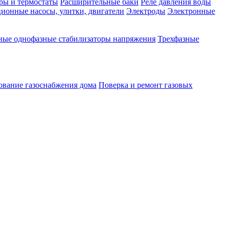
ры и термостаты
Расширительные баки
Реле давления воды
ионные насосы, улитки, двигатели
Электроды
Электронные
ные однофазные стабилизаторы напряжения
Трехфазные
ование газоснабжения дома
Поверка и ремонт газовых