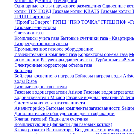
Котлы наружного размещения
Одинарные котлы наружного размещения
Сдвоенные кот
котлы ТГУ-НОРД
Газовые котлы KRATS
Газовые котлы
ГРПШ Партнеры
"ПромГазЭнерго" ГРПШ
"ПКФ ТОЧКА" ГРПШ
ПКФ «Г
Газовые генераторы
Счетчики газа
Комплексы учета газа
Бытовые счетчики газа
- Квартирны
Газорегуляторные пункты
Промышленное газовое оборудование
Измерительный комплекс газа
Корректоры объёма газа
Мо
исполнении
Регуляторы давления газа
Турбинные счётчи
Электронные корректоры объема газа
Бойлеры
Бойлеры косвенного нагрева
Бойлеры нагрева воды Arist
воды Rispa
Газовые водонагреватели
Газовые водонагреватели Ariston
Газовые водонагревател
водонагреватели Mizudo
Газовые водонагреватели Vilterm
Системы контроля загазованности
Аналитприбор
Бытовые комплекты загазованности Seitro
Дополнительное оборудование для газификации
Клапан газовый
Ящик для счетчика
Комплектующие (Запчасти для газовых котлов)
Блоки розжига
Вентиляторы
Воздушные и предохраните