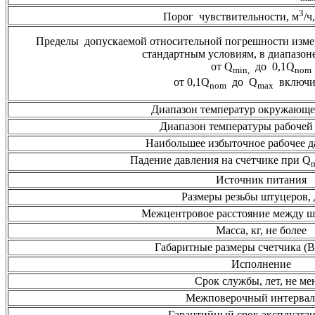
3
Порог чувствительности, м
/ч
Пределы допускаемой относительной погрешности измере
стандартным условиям, в диапазоне
от Q
до 0,1Q
min
,
nom
от 0,1Q
до Q
включи
nom
max
Диапазон температур окружающе
Диапазон температуры рабочей 
Наибольшее избыточное рабочее д
Падение давления на счетчике при Q
Источник питания
Размеры резьбы штуцеров,
Межцентровое расстояние между ш
Масса, кг, не более
Габаритные размеры счетчика (
Исполнение
Срок службы, лет, не ме
Межповерочный интервал,
Гарантийный срок эксплуатац