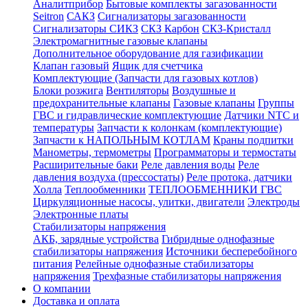
Аналитприбор
Бытовые комплекты загазованности
Seitron
САКЗ
Сигнализаторы загазованности
Сигнализаторы СИКЗ
СКЗ Карбон
СКЗ-Кристалл
Электромагнитные газовые клапаны
Дополнительное оборудование для газификации
Клапан газовый
Ящик для счетчика
Комплектующие (Запчасти для газовых котлов)
Блоки розжига
Вентиляторы
Воздушные и
предохранительные клапаны
Газовые клапаны
Группы
ГВС и гидравлические комплектующие
Датчики NTC и
температуры
Запчасти к колонкам (комплектующие)
Запчасти к НАПОЛЬНЫМ КОТЛАМ
Краны подпитки
Манометры, термометры
Программаторы и термостаты
Расширительные баки
Реле давления воды
Реле
давления воздуха (прессостаты)
Реле протока, датчики
Холла
Теплообменники
ТЕПЛООБМЕННИКИ ГВС
Циркуляционные насосы, улитки, двигатели
Электроды
Электронные платы
Стабилизаторы напряжения
АКБ, зарядные устройства
Гибридные однофазные
стабилизаторы напряжения
Источники бесперебойного
питания
Релейные однофазные стабилизаторы
напряжения
Трехфазные стабилизаторы напряжения
О компании
Доставка и оплата