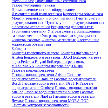
счетчики газа
Промышленные счетчики газа
Газорегуляторные пункты
Промышленное газовое оборудование
Измерительный комплекс газа
Корректоры объёма газа
Модули телеметрии и блоки питания
Пункты учета и
редуцирования газа
Пункты учета и редуцирования газа
в блочном исполнении
Регуляторы давления газа
Турбинные счётчики
Ультразвуковые промышленные
газовые счетчики
Ультразвуковые расходомеры газа
Фильтры газовые
Фильтры магнитные
Электронные
корректоры объема газа
Бойлеры
Бойлеры косвенного нагрева
Бойлеры нагрева воды
Ariston
Бойлеры нагрева воды BAXI
Бойлеры нагрева
воды Federica Bugatti
Бойлеры нагрева воды
VIESSMANN
Бойлеры нагрева воды Rispa
Газовые водонагреватели
Газовые водонагреватели Ariston
Газовые
водонагреватели BaltGaz
Газовые водонагреватели
Bosch
Газовые водонагреватели FAST R
Газовые
водонагреватели Genberg
Газовые водонагреватели
Mizudo
Газовые водонагреватели Vilterm
Газовые
водонагреватели ЛарГаз
Газовые водонагреватели
Лемакс
Газовые водонагреватели MORA-TOP
Системы контроля загазованности