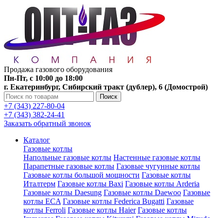
Продажа газового оборудования
Пн-Пт, с 10:00 до 18:00
г. Екатеринбург, Сибирский тракт (дублер), 6 (Домострой)
Поиск
+7 (343) 227-80-04
+7 (343) 382-24-41
Заказать обратный звонок
Каталог
Газовые котлы
Напольные газовые котлы
Настенные газовые котлы
Парапетные газовые котлы
Газовые чугунные котлы
Газовые котлы большой мощности
Газовые котлы
Италтерм
Газовые котлы Baxi
Газовые котлы Arderia
Газовые котлы Daesung
Газовые котлы Daewoo
Газовые
котлы ECA
Газовые котлы Federica Bugatti
Газовые
котлы Ferroli
Газовые котлы Haier
Газовые котлы