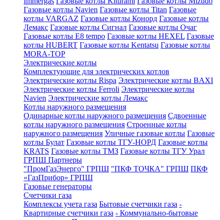
Immergas
Газовые котлы Kiturami
Газовые котлы Mizudo
Газовые котлы Navien
Газовые котлы Titan
Газовые
котлы VARGAZ
Газовые котлы Конорд
Газовые котлы
Лемакс
Газовые котлы Сигнал
Газовые котлы Очаг
Газовые котлы E8 tempo
Газовые котлы HEXEL
Газовые
котлы HUBERT
Газовые котлы Kentatsu
Газовые котлы
MORA-TOP
Электрические котлы
Комплектующие для электрических котлов
Электрические котлы Rispa
Электрические котлы BAXI
Электрические котлы Ferroli
Электрические котлы
Navien
Электрические котлы Лемакс
Котлы наружного размещения
Одинарные котлы наружного размещения
Сдвоенные
котлы наружного размещения
Строенные котлы
наружного размещения
Уличные газовые котлы
Газовые
котлы Булат
Газовые котлы ТГУ-НОРД
Газовые котлы
KRATS
Газовые котлы ТМЗ
Газовые котлы ТГУ Урал
ГРПШ Партнеры
"ПромГазЭнерго" ГРПШ
"ПКФ ТОЧКА" ГРПШ
ПКФ
«ГазПрибор» ГРПШ
Газовые генераторы
Счетчики газа
Комплексы учета газа
Бытовые счетчики газа
-
Квартирные счетчики газа
- Коммунально-бытовые