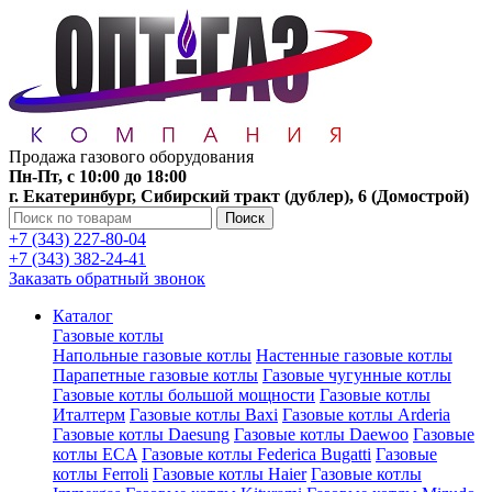
Продажа газового оборудования
Пн-Пт, с 10:00 до 18:00
г. Екатеринбург, Сибирский тракт (дублер), 6 (Домострой)
Поиск
+7 (343) 227-80-04
+7 (343) 382-24-41
Заказать обратный звонок
Каталог
Газовые котлы
Напольные газовые котлы
Настенные газовые котлы
Парапетные газовые котлы
Газовые чугунные котлы
Газовые котлы большой мощности
Газовые котлы
Италтерм
Газовые котлы Baxi
Газовые котлы Arderia
Газовые котлы Daesung
Газовые котлы Daewoo
Газовые
котлы ECA
Газовые котлы Federica Bugatti
Газовые
котлы Ferroli
Газовые котлы Haier
Газовые котлы