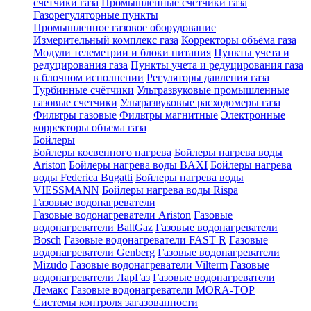
счетчики газа
Промышленные счетчики газа
Газорегуляторные пункты
Промышленное газовое оборудование
Измерительный комплекс газа
Корректоры объёма газа
Модули телеметрии и блоки питания
Пункты учета и
редуцирования газа
Пункты учета и редуцирования газа
в блочном исполнении
Регуляторы давления газа
Турбинные счётчики
Ультразвуковые промышленные
газовые счетчики
Ультразвуковые расходомеры газа
Фильтры газовые
Фильтры магнитные
Электронные
корректоры объема газа
Бойлеры
Бойлеры косвенного нагрева
Бойлеры нагрева воды
Ariston
Бойлеры нагрева воды BAXI
Бойлеры нагрева
воды Federica Bugatti
Бойлеры нагрева воды
VIESSMANN
Бойлеры нагрева воды Rispa
Газовые водонагреватели
Газовые водонагреватели Ariston
Газовые
водонагреватели BaltGaz
Газовые водонагреватели
Bosch
Газовые водонагреватели FAST R
Газовые
водонагреватели Genberg
Газовые водонагреватели
Mizudo
Газовые водонагреватели Vilterm
Газовые
водонагреватели ЛарГаз
Газовые водонагреватели
Лемакс
Газовые водонагреватели MORA-TOP
Системы контроля загазованности