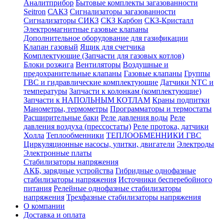
Аналитприбор
Бытовые комплекты загазованности
Seitron
САКЗ
Сигнализаторы загазованности
Сигнализаторы СИКЗ
СКЗ Карбон
СКЗ-Кристалл
Электромагнитные газовые клапаны
Дополнительное оборудование для газификации
Клапан газовый
Ящик для счетчика
Комплектующие (Запчасти для газовых котлов)
Блоки розжига
Вентиляторы
Воздушные и
предохранительные клапаны
Газовые клапаны
Группы
ГВС и гидравлические комплектующие
Датчики NTC и
температуры
Запчасти к колонкам (комплектующие)
Запчасти к НАПОЛЬНЫМ КОТЛАМ
Краны подпитки
Манометры, термометры
Программаторы и термостаты
Расширительные баки
Реле давления воды
Реле
давления воздуха (прессостаты)
Реле протока, датчики
Холла
Теплообменники
ТЕПЛООБМЕННИКИ ГВС
Циркуляционные насосы, улитки, двигатели
Электроды
Электронные платы
Стабилизаторы напряжения
АКБ, зарядные устройства
Гибридные однофазные
стабилизаторы напряжения
Источники бесперебойного
питания
Релейные однофазные стабилизаторы
напряжения
Трехфазные стабилизаторы напряжения
О компании
Доставка и оплата