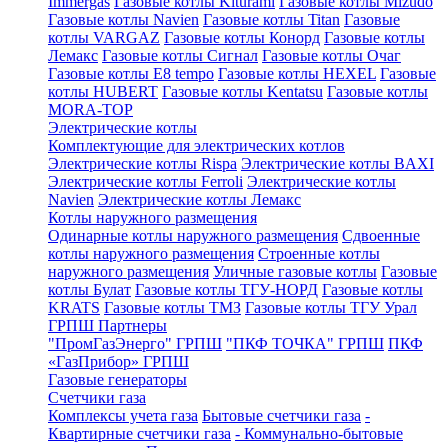
Immergas
Газовые котлы Kiturami
Газовые котлы Mizudo
Газовые котлы Navien
Газовые котлы Titan
Газовые
котлы VARGAZ
Газовые котлы Конорд
Газовые котлы
Лемакс
Газовые котлы Сигнал
Газовые котлы Очаг
Газовые котлы E8 tempo
Газовые котлы HEXEL
Газовые
котлы HUBERT
Газовые котлы Kentatsu
Газовые котлы
MORA-TOP
Электрические котлы
Комплектующие для электрических котлов
Электрические котлы Rispa
Электрические котлы BAXI
Электрические котлы Ferroli
Электрические котлы
Navien
Электрические котлы Лемакс
Котлы наружного размещения
Одинарные котлы наружного размещения
Сдвоенные
котлы наружного размещения
Строенные котлы
наружного размещения
Уличные газовые котлы
Газовые
котлы Булат
Газовые котлы ТГУ-НОРД
Газовые котлы
KRATS
Газовые котлы ТМЗ
Газовые котлы ТГУ Урал
ГРПШ Партнеры
"ПромГазЭнерго" ГРПШ
"ПКФ ТОЧКА" ГРПШ
ПКФ
«ГазПрибор» ГРПШ
Газовые генераторы
Счетчики газа
Комплексы учета газа
Бытовые счетчики газа
-
Квартирные счетчики газа
- Коммунально-бытовые