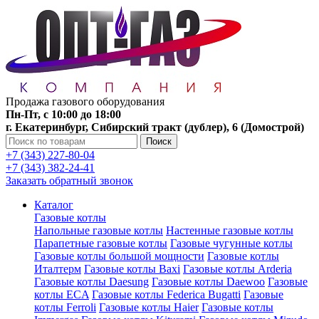
Продажа газового оборудования
Пн-Пт, с 10:00 до 18:00
г. Екатеринбург, Сибирский тракт (дублер), 6 (Домострой)
Поиск
+7 (343) 227-80-04
+7 (343) 382-24-41
Заказать обратный звонок
Каталог
Газовые котлы
Напольные газовые котлы
Настенные газовые котлы
Парапетные газовые котлы
Газовые чугунные котлы
Газовые котлы большой мощности
Газовые котлы
Италтерм
Газовые котлы Baxi
Газовые котлы Arderia
Газовые котлы Daesung
Газовые котлы Daewoo
Газовые
котлы ECA
Газовые котлы Federica Bugatti
Газовые
котлы Ferroli
Газовые котлы Haier
Газовые котлы