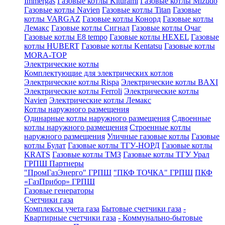
Immergas
Газовые котлы Kiturami
Газовые котлы Mizudo
Газовые котлы Navien
Газовые котлы Titan
Газовые
котлы VARGAZ
Газовые котлы Конорд
Газовые котлы
Лемакс
Газовые котлы Сигнал
Газовые котлы Очаг
Газовые котлы E8 tempo
Газовые котлы HEXEL
Газовые
котлы HUBERT
Газовые котлы Kentatsu
Газовые котлы
MORA-TOP
Электрические котлы
Комплектующие для электрических котлов
Электрические котлы Rispa
Электрические котлы BAXI
Электрические котлы Ferroli
Электрические котлы
Navien
Электрические котлы Лемакс
Котлы наружного размещения
Одинарные котлы наружного размещения
Сдвоенные
котлы наружного размещения
Строенные котлы
наружного размещения
Уличные газовые котлы
Газовые
котлы Булат
Газовые котлы ТГУ-НОРД
Газовые котлы
KRATS
Газовые котлы ТМЗ
Газовые котлы ТГУ Урал
ГРПШ Партнеры
"ПромГазЭнерго" ГРПШ
"ПКФ ТОЧКА" ГРПШ
ПКФ
«ГазПрибор» ГРПШ
Газовые генераторы
Счетчики газа
Комплексы учета газа
Бытовые счетчики газа
-
Квартирные счетчики газа
- Коммунально-бытовые