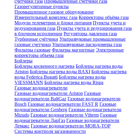
счетчики газа
Промышленные счетчики газа
Газорегуляторные пункты
Промышленное газовое оборудование
Измерительный комплекс газа
Корректоры объёма газа
Модули телеметрии и блоки питания
Пункты учета и
редуцирования газа
Пункты учета и редуцирования газа
в блочном исполнении
Регуляторы давления газа
Турбинные счётчики
Ультразвуковые промышленные
газовые счетчики
Ультразвуковые расходомеры газа
Фильтры газовые
Фильтры магнитные
Электронные
корректоры объема газа
Бойлеры
Бойлеры косвенного нагрева
Бойлеры нагрева воды
Ariston
Бойлеры нагрева воды BAXI
Бойлеры нагрева
воды Federica Bugatti
Бойлеры нагрева воды
VIESSMANN
Бойлеры нагрева воды Rispa
Газовые водонагреватели
Газовые водонагреватели Ariston
Газовые
водонагреватели BaltGaz
Газовые водонагреватели
Bosch
Газовые водонагреватели FAST R
Газовые
водонагреватели Genberg
Газовые водонагреватели
Mizudo
Газовые водонагреватели Vilterm
Газовые
водонагреватели ЛарГаз
Газовые водонагреватели
Лемакс
Газовые водонагреватели MORA-TOP
Системы контроля загазованности