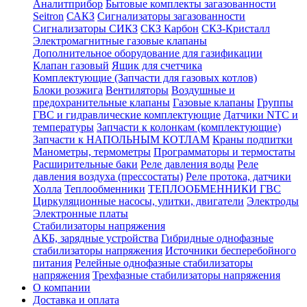
Аналитприбор
Бытовые комплекты загазованности
Seitron
САКЗ
Сигнализаторы загазованности
Сигнализаторы СИКЗ
СКЗ Карбон
СКЗ-Кристалл
Электромагнитные газовые клапаны
Дополнительное оборудование для газификации
Клапан газовый
Ящик для счетчика
Комплектующие (Запчасти для газовых котлов)
Блоки розжига
Вентиляторы
Воздушные и
предохранительные клапаны
Газовые клапаны
Группы
ГВС и гидравлические комплектующие
Датчики NTC и
температуры
Запчасти к колонкам (комплектующие)
Запчасти к НАПОЛЬНЫМ КОТЛАМ
Краны подпитки
Манометры, термометры
Программаторы и термостаты
Расширительные баки
Реле давления воды
Реле
давления воздуха (прессостаты)
Реле протока, датчики
Холла
Теплообменники
ТЕПЛООБМЕННИКИ ГВС
Циркуляционные насосы, улитки, двигатели
Электроды
Электронные платы
Стабилизаторы напряжения
АКБ, зарядные устройства
Гибридные однофазные
стабилизаторы напряжения
Источники бесперебойного
питания
Релейные однофазные стабилизаторы
напряжения
Трехфазные стабилизаторы напряжения
О компании
Доставка и оплата