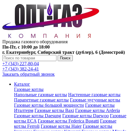
Продажа газового оборудования
Пн-Пт, с 10:00 до 18:00
г. Екатеринбург, Сибирский тракт (дублер), 6 (Домострой)
Поиск
+7 (343) 227-80-04
+7 (343) 382-24-41
Заказать обратный звонок
Каталог
Газовые котлы
Напольные газовые котлы
Настенные газовые котлы
Парапетные газовые котлы
Газовые чугунные котлы
Газовые котлы большой мощности
Газовые котлы
Италтерм
Газовые котлы Baxi
Газовые котлы Arderia
Газовые котлы Daesung
Газовые котлы Daewoo
Газовые
котлы ECA
Газовые котлы Federica Bugatti
Газовые
котлы Ferroli
Газовые котлы Haier
Газовые котлы