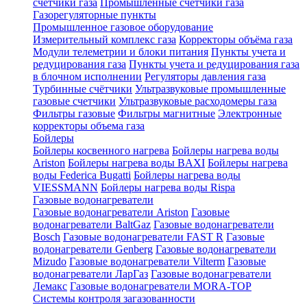
счетчики газа
Промышленные счетчики газа
Газорегуляторные пункты
Промышленное газовое оборудование
Измерительный комплекс газа
Корректоры объёма газа
Модули телеметрии и блоки питания
Пункты учета и
редуцирования газа
Пункты учета и редуцирования газа
в блочном исполнении
Регуляторы давления газа
Турбинные счётчики
Ультразвуковые промышленные
газовые счетчики
Ультразвуковые расходомеры газа
Фильтры газовые
Фильтры магнитные
Электронные
корректоры объема газа
Бойлеры
Бойлеры косвенного нагрева
Бойлеры нагрева воды
Ariston
Бойлеры нагрева воды BAXI
Бойлеры нагрева
воды Federica Bugatti
Бойлеры нагрева воды
VIESSMANN
Бойлеры нагрева воды Rispa
Газовые водонагреватели
Газовые водонагреватели Ariston
Газовые
водонагреватели BaltGaz
Газовые водонагреватели
Bosch
Газовые водонагреватели FAST R
Газовые
водонагреватели Genberg
Газовые водонагреватели
Mizudo
Газовые водонагреватели Vilterm
Газовые
водонагреватели ЛарГаз
Газовые водонагреватели
Лемакс
Газовые водонагреватели MORA-TOP
Системы контроля загазованности