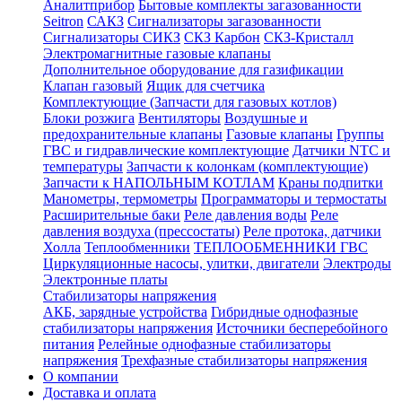
Аналитприбор
Бытовые комплекты загазованности
Seitron
САКЗ
Сигнализаторы загазованности
Сигнализаторы СИКЗ
СКЗ Карбон
СКЗ-Кристалл
Электромагнитные газовые клапаны
Дополнительное оборудование для газификации
Клапан газовый
Ящик для счетчика
Комплектующие (Запчасти для газовых котлов)
Блоки розжига
Вентиляторы
Воздушные и
предохранительные клапаны
Газовые клапаны
Группы
ГВС и гидравлические комплектующие
Датчики NTC и
температуры
Запчасти к колонкам (комплектующие)
Запчасти к НАПОЛЬНЫМ КОТЛАМ
Краны подпитки
Манометры, термометры
Программаторы и термостаты
Расширительные баки
Реле давления воды
Реле
давления воздуха (прессостаты)
Реле протока, датчики
Холла
Теплообменники
ТЕПЛООБМЕННИКИ ГВС
Циркуляционные насосы, улитки, двигатели
Электроды
Электронные платы
Стабилизаторы напряжения
АКБ, зарядные устройства
Гибридные однофазные
стабилизаторы напряжения
Источники бесперебойного
питания
Релейные однофазные стабилизаторы
напряжения
Трехфазные стабилизаторы напряжения
О компании
Доставка и оплата