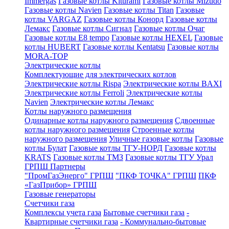
Immergas
Газовые котлы Kiturami
Газовые котлы Mizudo
Газовые котлы Navien
Газовые котлы Titan
Газовые
котлы VARGAZ
Газовые котлы Конорд
Газовые котлы
Лемакс
Газовые котлы Сигнал
Газовые котлы Очаг
Газовые котлы E8 tempo
Газовые котлы HEXEL
Газовые
котлы HUBERT
Газовые котлы Kentatsu
Газовые котлы
MORA-TOP
Электрические котлы
Комплектующие для электрических котлов
Электрические котлы Rispa
Электрические котлы BAXI
Электрические котлы Ferroli
Электрические котлы
Navien
Электрические котлы Лемакс
Котлы наружного размещения
Одинарные котлы наружного размещения
Сдвоенные
котлы наружного размещения
Строенные котлы
наружного размещения
Уличные газовые котлы
Газовые
котлы Булат
Газовые котлы ТГУ-НОРД
Газовые котлы
KRATS
Газовые котлы ТМЗ
Газовые котлы ТГУ Урал
ГРПШ Партнеры
"ПромГазЭнерго" ГРПШ
"ПКФ ТОЧКА" ГРПШ
ПКФ
«ГазПрибор» ГРПШ
Газовые генераторы
Счетчики газа
Комплексы учета газа
Бытовые счетчики газа
-
Квартирные счетчики газа
- Коммунально-бытовые