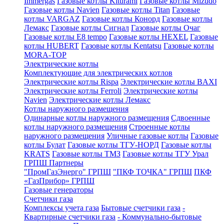
Immergas
Газовые котлы Kiturami
Газовые котлы Mizudo
Газовые котлы Navien
Газовые котлы Titan
Газовые
котлы VARGAZ
Газовые котлы Конорд
Газовые котлы
Лемакс
Газовые котлы Сигнал
Газовые котлы Очаг
Газовые котлы E8 tempo
Газовые котлы HEXEL
Газовые
котлы HUBERT
Газовые котлы Kentatsu
Газовые котлы
MORA-TOP
Электрические котлы
Комплектующие для электрических котлов
Электрические котлы Rispa
Электрические котлы BAXI
Электрические котлы Ferroli
Электрические котлы
Navien
Электрические котлы Лемакс
Котлы наружного размещения
Одинарные котлы наружного размещения
Сдвоенные
котлы наружного размещения
Строенные котлы
наружного размещения
Уличные газовые котлы
Газовые
котлы Булат
Газовые котлы ТГУ-НОРД
Газовые котлы
KRATS
Газовые котлы ТМЗ
Газовые котлы ТГУ Урал
ГРПШ Партнеры
"ПромГазЭнерго" ГРПШ
"ПКФ ТОЧКА" ГРПШ
ПКФ
«ГазПрибор» ГРПШ
Газовые генераторы
Счетчики газа
Комплексы учета газа
Бытовые счетчики газа
-
Квартирные счетчики газа
- Коммунально-бытовые