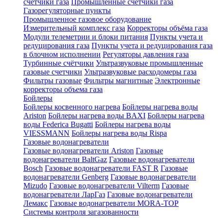
счетчики газа
Промышленные счетчики газа
Газорегуляторные пункты
Промышленное газовое оборудование
Измерительный комплекс газа
Корректоры объёма газа
Модули телеметрии и блоки питания
Пункты учета и
редуцирования газа
Пункты учета и редуцирования газа
в блочном исполнении
Регуляторы давления газа
Турбинные счётчики
Ультразвуковые промышленные
газовые счетчики
Ультразвуковые расходомеры газа
Фильтры газовые
Фильтры магнитные
Электронные
корректоры объема газа
Бойлеры
Бойлеры косвенного нагрева
Бойлеры нагрева воды
Ariston
Бойлеры нагрева воды BAXI
Бойлеры нагрева
воды Federica Bugatti
Бойлеры нагрева воды
VIESSMANN
Бойлеры нагрева воды Rispa
Газовые водонагреватели
Газовые водонагреватели Ariston
Газовые
водонагреватели BaltGaz
Газовые водонагреватели
Bosch
Газовые водонагреватели FAST R
Газовые
водонагреватели Genberg
Газовые водонагреватели
Mizudo
Газовые водонагреватели Vilterm
Газовые
водонагреватели ЛарГаз
Газовые водонагреватели
Лемакс
Газовые водонагреватели MORA-TOP
Системы контроля загазованности