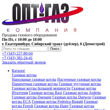
Продажа газового оборудования
Пн-Пт, с 10:00 до 18:00
г. Екатеринбург, Сибирский тракт (дублер), 6 (Домострой)
Поиск
+7 (343) 227-80-04
+7 (343) 382-24-41
Заказать обратный звонок
Каталог
Газовые котлы
Напольные газовые котлы
Настенные газовые котлы
Парапетные газовые котлы
Газовые чугунные котлы
Газовые котлы большой мощности
Газовые котлы
Италтерм
Газовые котлы Baxi
Газовые котлы Arderia
Газовые котлы Daesung
Газовые котлы Daewoo
Газовые
котлы ECA
Газовые котлы Federica Bugatti
Газовые
котлы Ferroli
Газовые котлы Haier
Газовые котлы