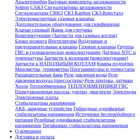
Аналитприбор
Бытовые комплекты загазованности
Seitron
САКЗ
Сигнализаторы загазованности
Сигнализаторы СИКЗ
СКЗ Карбон
СКЗ-Кристалл
Электромагнитные газовые клапаны
Дополнительное оборудование для газификации
Клапан газовый
Ящик для счетчика
Комплектующие (Запчасти для газовых котлов)
Блоки розжига
Вентиляторы
Воздушные и
предохранительные клапаны
Газовые клапаны
Группы
ГВС и гидравлические комплектующие
Датчики NTC и
температуры
Запчасти к колонкам (комплектующие)
Запчасти к НАПОЛЬНЫМ КОТЛАМ
Краны подпитки
Манометры, термометры
Программаторы и термостаты
Расширительные баки
Реле давления воды
Реле
давления воздуха (прессостаты)
Реле протока, датчики
Холла
Теплообменники
ТЕПЛООБМЕННИКИ ГВС
Циркуляционные насосы, улитки, двигатели
Электроды
Электронные платы
Стабилизаторы напряжения
АКБ, зарядные устройства
Гибридные однофазные
стабилизаторы напряжения
Источники бесперебойного
питания
Релейные однофазные стабилизаторы
напряжения
Трехфазные стабилизаторы напряжения
О компании
Доставка и оплата