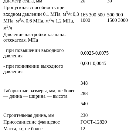
Диаметр седла, мм
20
30
Пропускная способность при
3
входном давлении 0,1 МПа, м
/ч 0,3
165 300 500
500 900
3
3
1000
1500 3000
МПа, м
/ч 0,6 МПа, м
/ч 1,2 МПа,
3
м
/ч
Давление настройки клапана-
отсекателя, МПа
- при повышении выходного
0,0025-0,0075
давления
0,001-0,0045
- при понижении выходного
давления
348
Габаритные размеры, мм, не более
288
— длина — ширина — высота
540
Строительная длина, мм
230
Присоединение фланцевое
ГОСТ-12820
Масса, кг, не более
12