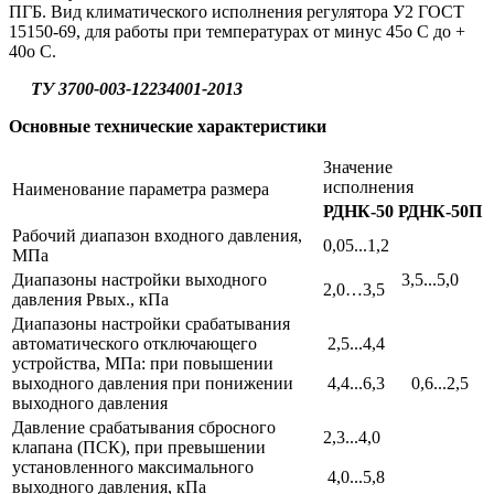
ПГБ. Вид климатического исполнения регулятора У2 ГОСТ
15150-69, для работы при температурах от минус 45o С до +
40o С.
ТУ 3700-003-12234001-2013
Основные технические характеристики
Значение
исполнения
Наименование параметра размера
РДНК-50
РДНК-50П
Рабочий диапазон входного давления,
0,05...1,2
МПа
Диапазоны настройки выходного
3,5...5,0
2,0…3,5
давления Рвых., кПа
Диапазоны настройки срабатывания
автоматического отключающего
2,5...4,4
устройства, МПа: при повышении
выходного давления при понижении
4,4...6,3 0,6...2,5
выходного давления
Давление срабатывания сбросного
2,3...4,0
клапана (ПСК), при превышении
установленного максимального
4,0...5,8
выходного давления, кПа