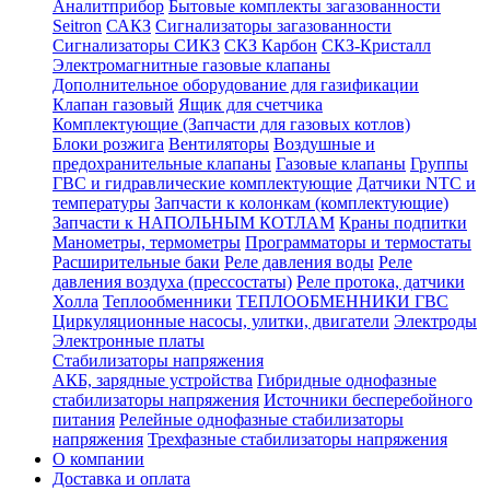
Аналитприбор
Бытовые комплекты загазованности
Seitron
САКЗ
Сигнализаторы загазованности
Сигнализаторы СИКЗ
СКЗ Карбон
СКЗ-Кристалл
Электромагнитные газовые клапаны
Дополнительное оборудование для газификации
Клапан газовый
Ящик для счетчика
Комплектующие (Запчасти для газовых котлов)
Блоки розжига
Вентиляторы
Воздушные и
предохранительные клапаны
Газовые клапаны
Группы
ГВС и гидравлические комплектующие
Датчики NTC и
температуры
Запчасти к колонкам (комплектующие)
Запчасти к НАПОЛЬНЫМ КОТЛАМ
Краны подпитки
Манометры, термометры
Программаторы и термостаты
Расширительные баки
Реле давления воды
Реле
давления воздуха (прессостаты)
Реле протока, датчики
Холла
Теплообменники
ТЕПЛООБМЕННИКИ ГВС
Циркуляционные насосы, улитки, двигатели
Электроды
Электронные платы
Стабилизаторы напряжения
АКБ, зарядные устройства
Гибридные однофазные
стабилизаторы напряжения
Источники бесперебойного
питания
Релейные однофазные стабилизаторы
напряжения
Трехфазные стабилизаторы напряжения
О компании
Доставка и оплата