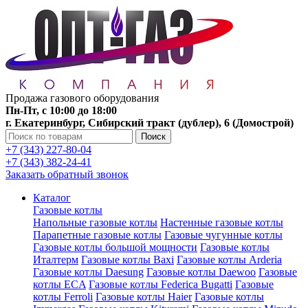
Продажа газового оборудования
Пн-Пт, с 10:00 до 18:00
г. Екатеринбург, Сибирский тракт (дублер), 6 (Домострой)
Поиск
+7 (343) 227-80-04
+7 (343) 382-24-41
Заказать обратный звонок
Каталог
Газовые котлы
Напольные газовые котлы
Настенные газовые котлы
Парапетные газовые котлы
Газовые чугунные котлы
Газовые котлы большой мощности
Газовые котлы
Италтерм
Газовые котлы Baxi
Газовые котлы Arderia
Газовые котлы Daesung
Газовые котлы Daewoo
Газовые
котлы ECA
Газовые котлы Federica Bugatti
Газовые
котлы Ferroli
Газовые котлы Haier
Газовые котлы