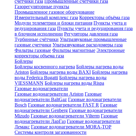
счетчики газа
Промышленные счетчики газа
Газорегуляторные пункты
Промышленное газовое оборудование
Измерительный комплекс газа
Корректоры объёма газа
Модули телеметрии и блоки питания
Пункты учета и
редуцирования газа
Пункты учета и редуцирования газа
в блочном исполнении
Регуляторы давления газа
Турбинные счётчики
Ультразвуковые промышленные
газовые счетчики
Ультразвуковые расходомеры газа
Фильтры газовые
Фильтры магнитные
Электронные
корректоры объема газа
Бойлеры
Бойлеры косвенного нагрева
Бойлеры нагрева воды
Ariston
Бойлеры нагрева воды BAXI
Бойлеры нагрева
воды Federica Bugatti
Бойлеры нагрева воды
VIESSMANN
Бойлеры нагрева воды Rispa
Газовые водонагреватели
Газовые водонагреватели Ariston
Газовые
водонагреватели BaltGaz
Газовые водонагреватели
Bosch
Газовые водонагреватели FAST R
Газовые
водонагреватели Genberg
Газовые водонагреватели
Mizudo
Газовые водонагреватели Vilterm
Газовые
водонагреватели ЛарГаз
Газовые водонагреватели
Лемакс
Газовые водонагреватели MORA-TOP
Системы контроля загазованности