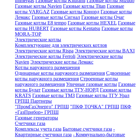
Immergas
Газовые котлы Kiturami
Газовые котлы Mizudo
Газовые котлы Navien
Газовые котлы Titan
Газовые
котлы VARGAZ
Газовые котлы Конорд
Газовые котлы
Лемакс
Газовые котлы Сигнал
Газовые котлы Очаг
Газовые котлы E8 tempo
Газовые котлы HEXEL
Газовые
котлы HUBERT
Газовые котлы Kentatsu
Газовые котлы
MORA-TOP
Электрические котлы
Комплектующие для электрических котлов
Электрические котлы Rispa
Электрические котлы BAXI
Электрические котлы Ferroli
Электрические котлы
Navien
Электрические котлы Лемакс
Котлы наружного размещения
Одинарные котлы наружного размещения
Сдвоенные
котлы наружного размещения
Строенные котлы
наружного размещения
Уличные газовые котлы
Газовые
котлы Булат
Газовые котлы ТГУ-НОРД
Газовые котлы
KRATS
Газовые котлы ТМЗ
Газовые котлы ТГУ Урал
ГРПШ Партнеры
"ПромГазЭнерго" ГРПШ
"ПКФ ТОЧКА" ГРПШ
ПКФ
«ГазПрибор» ГРПШ
Газовые генераторы
Счетчики газа
Комплексы учета газа
Бытовые счетчики газа
-
Квартирные счетчики газа
- Коммунально-бытовые