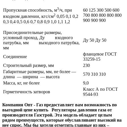
3
60 125 300 500 600
Пропускная способность, м
/ч, при
700 800 800 800 800
2
входном давлении, кгс/см
0,05 0,1 0,2
900 900 900
0,3 0,4 0,5 0,6 0,7 0,8 0,9 1,0 1,1 1,2
Присоединительные размеры,
условный проход, Ду входного
Ду 50 Ду 50
патрубка, мм выходного патрубка,
мм
фланцевое ГОСТ
Соединение
33259-15
Строительный размер, мм
230
Габаритные размеры, мм, не более —
570 310 310
длина — ширина — высота
Масса, кг, не более
9,0
Класс А по ГОСТ
Герметичность затворов
9544-93
Компания Опт - Газ предоставляет вам возможность по
выгодной цене купить Регуляторы давления газа от
производителя Газстрой. Эта модель обладает целым
рядом преимуществ, которые обуславливают высокий на
нее спрос. Мы бы хотели отметить главные из них –