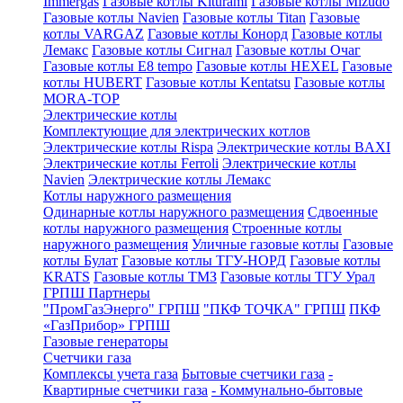
Immergas
Газовые котлы Kiturami
Газовые котлы Mizudo
Газовые котлы Navien
Газовые котлы Titan
Газовые
котлы VARGAZ
Газовые котлы Конорд
Газовые котлы
Лемакс
Газовые котлы Сигнал
Газовые котлы Очаг
Газовые котлы E8 tempo
Газовые котлы HEXEL
Газовые
котлы HUBERT
Газовые котлы Kentatsu
Газовые котлы
MORA-TOP
Электрические котлы
Комплектующие для электрических котлов
Электрические котлы Rispa
Электрические котлы BAXI
Электрические котлы Ferroli
Электрические котлы
Navien
Электрические котлы Лемакс
Котлы наружного размещения
Одинарные котлы наружного размещения
Сдвоенные
котлы наружного размещения
Строенные котлы
наружного размещения
Уличные газовые котлы
Газовые
котлы Булат
Газовые котлы ТГУ-НОРД
Газовые котлы
KRATS
Газовые котлы ТМЗ
Газовые котлы ТГУ Урал
ГРПШ Партнеры
"ПромГазЭнерго" ГРПШ
"ПКФ ТОЧКА" ГРПШ
ПКФ
«ГазПрибор» ГРПШ
Газовые генераторы
Счетчики газа
Комплексы учета газа
Бытовые счетчики газа
-
Квартирные счетчики газа
- Коммунально-бытовые