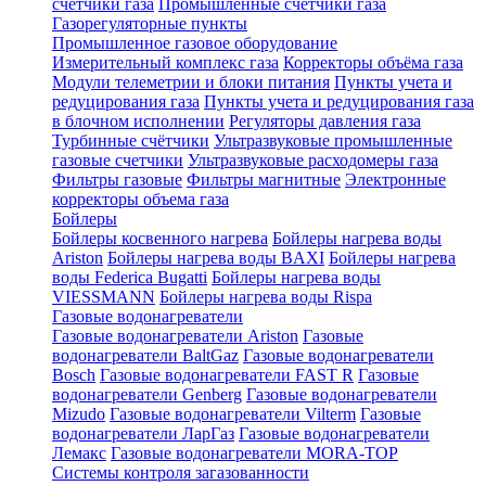
счетчики газа
Промышленные счетчики газа
Газорегуляторные пункты
Промышленное газовое оборудование
Измерительный комплекс газа
Корректоры объёма газа
Модули телеметрии и блоки питания
Пункты учета и
редуцирования газа
Пункты учета и редуцирования газа
в блочном исполнении
Регуляторы давления газа
Турбинные счётчики
Ультразвуковые промышленные
газовые счетчики
Ультразвуковые расходомеры газа
Фильтры газовые
Фильтры магнитные
Электронные
корректоры объема газа
Бойлеры
Бойлеры косвенного нагрева
Бойлеры нагрева воды
Ariston
Бойлеры нагрева воды BAXI
Бойлеры нагрева
воды Federica Bugatti
Бойлеры нагрева воды
VIESSMANN
Бойлеры нагрева воды Rispa
Газовые водонагреватели
Газовые водонагреватели Ariston
Газовые
водонагреватели BaltGaz
Газовые водонагреватели
Bosch
Газовые водонагреватели FAST R
Газовые
водонагреватели Genberg
Газовые водонагреватели
Mizudo
Газовые водонагреватели Vilterm
Газовые
водонагреватели ЛарГаз
Газовые водонагреватели
Лемакс
Газовые водонагреватели MORA-TOP
Системы контроля загазованности