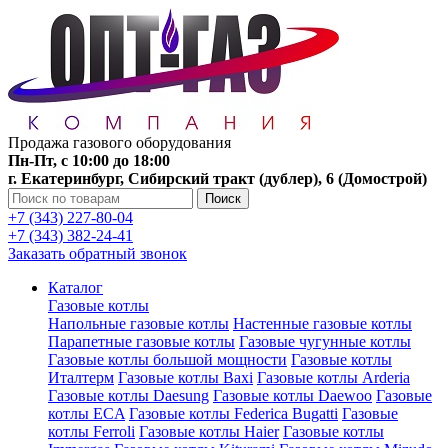
Продажа газового оборудования
Пн-Пт, с 10:00 до 18:00
г. Екатеринбург, Сибирский тракт (дублер), 6 (Домострой)
Поиск
+7 (343) 227-80-04
+7 (343) 382-24-41
Заказать обратный звонок
Каталог
Газовые котлы
Напольные газовые котлы
Настенные газовые котлы
Парапетные газовые котлы
Газовые чугунные котлы
Газовые котлы большой мощности
Газовые котлы
Италтерм
Газовые котлы Baxi
Газовые котлы Arderia
Газовые котлы Daesung
Газовые котлы Daewoo
Газовые
котлы ECA
Газовые котлы Federica Bugatti
Газовые
котлы Ferroli
Газовые котлы Haier
Газовые котлы