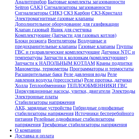
Аналитприбор
Бытовые комплекты загазованности
Seitron
САКЗ
Сигнализаторы загазованности
Сигнализаторы СИКЗ
СКЗ Карбон
СКЗ-Кристалл
Электромагнитные газовые клапаны
Дополнительное оборудование для газификации
Клапан газовый
Ящик для счетчика
Комплектующие (Запчасти для газовых котлов)
Блоки розжига
Вентиляторы
Воздушные и
предохранительные клапаны
Газовые клапаны
Группы
ГВС и гидравлические комплектующие
Датчики NTC и
температуры
Запчасти к колонкам (комплектующие)
Запчасти к НАПОЛЬНЫМ КОТЛАМ
Краны подпитки
Манометры, термометры
Программаторы и термостаты
Расширительные баки
Реле давления воды
Реле
давления воздуха (прессостаты)
Реле протока, датчики
Холла
Теплообменники
ТЕПЛООБМЕННИКИ ГВС
Циркуляционные насосы, улитки, двигатели
Электроды
Электронные платы
Стабилизаторы напряжения
АКБ, зарядные устройства
Гибридные однофазные
стабилизаторы напряжения
Источники бесперебойного
питания
Релейные однофазные стабилизаторы
напряжения
Трехфазные стабилизаторы напряжения
О компании
Доставка и оплата