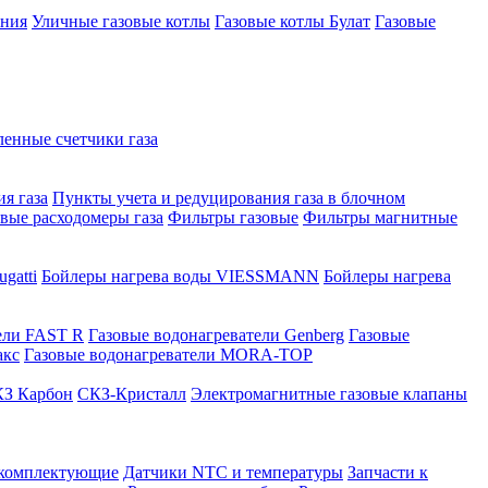
ения
Уличные газовые котлы
Газовые котлы Булат
Газовые
нные счетчики газа
я газа
Пункты учета и редуцирования газа в блочном
овые расходомеры газа
Фильтры газовые
Фильтры магнитные
gatti
Бойлеры нагрева воды VIESSMANN
Бойлеры нагрева
ели FAST R
Газовые водонагреватели Genberg
Газовые
акс
Газовые водонагреватели MORA-TOP
З Карбон
СКЗ-Кристалл
Электромагнитные газовые клапаны
 комплектующие
Датчики NTC и температуры
Запчасти к