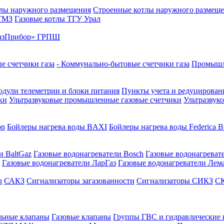
лы наружного размещения
Строенные котлы наружного размещ
 ТМЗ
Газовые котлы ТГУ Урал
азПрибор» ГРПШ
е счетчики газа
- Коммунально-бытовые счетчики газа
Промышле
дули телеметрии и блоки питания
Пункты учета и редуцировани
ки
Ультразвуковые промышленные газовые счетчики
Ультразвук
on
Бойлеры нагрева воды BAXI
Бойлеры нагрева воды Federica Bu
и BaltGaz
Газовые водонагреватели Bosch
Газовые водонагреват
Газовые водонагреватели ЛарГаз
Газовые водонагреватели Лем
n
САКЗ
Сигнализаторы загазованности
Сигнализаторы СИКЗ
СК
льные клапаны
Газовые клапаны
Группы ГВС и гидравлические