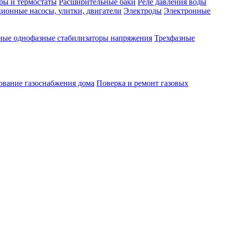
ры и термостаты
Расширительные баки
Реле давления воды
ионные насосы, улитки, двигатели
Электроды
Электронные
ные однофазные стабилизаторы напряжения
Трехфазные
ование газоснабжения дома
Поверка и ремонт газовых