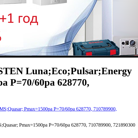
STEN Luna;Eco;Pulsar;Energy
a P=70/60pa 628770,
S;Quasar; Pmax=1500pa P=70/60pa 628770, 710789900, 721890300