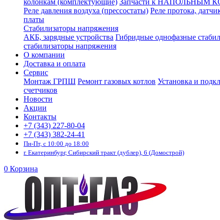
колонкам (комплектующие)
Запчасти к НАПОЛЬНЫМ 
Реле давления воздуха (прессостаты)
Реле протока, датчи
платы
Стабилизаторы напряжения
АКБ, зарядные устройства
Гибридные однофазные стаби
стабилизаторы напряжения
О компании
Доставка и оплата
Сервис
Монтаж ГРПШ
Ремонт газовых котлов
Установка и подк
счетчиков
Новости
Акции
Контакты
+7 (343) 227-80-04
+7 (343) 382-24-41
Пн-Пт, с 10:00 до 18:00
г. Екатеринбург, Сибирский тракт (дублер), 6 (Домострой)
0
Корзина