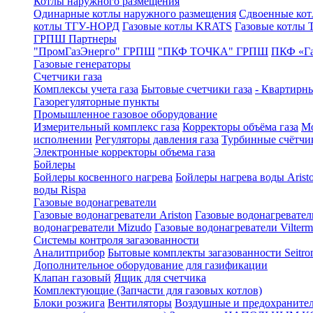
Котлы наружного размещения
Одинарные котлы наружного размещения
Сдвоенные кот
котлы ТГУ-НОРД
Газовые котлы KRATS
Газовые котлы
ГРПШ Партнеры
"ПромГазЭнерго" ГРПШ
"ПКФ ТОЧКА" ГРПШ
ПКФ «Г
Газовые генераторы
Счетчики газа
Комплексы учета газа
Бытовые счетчики газа
- Квартирны
Газорегуляторные пункты
Промышленное газовое оборудование
Измерительный комплекс газа
Корректоры объёма газа
Мо
исполнении
Регуляторы давления газа
Турбинные счётчи
Электронные корректоры объема газа
Бойлеры
Бойлеры косвенного нагрева
Бойлеры нагрева воды Arist
воды Rispa
Газовые водонагреватели
Газовые водонагреватели Ariston
Газовые водонагревател
водонагреватели Mizudo
Газовые водонагреватели Vilterm
Системы контроля загазованности
Аналитприбор
Бытовые комплекты загазованности Seitro
Дополнительное оборудование для газификации
Клапан газовый
Ящик для счетчика
Комплектующие (Запчасти для газовых котлов)
Блоки розжига
Вентиляторы
Воздушные и предохраните