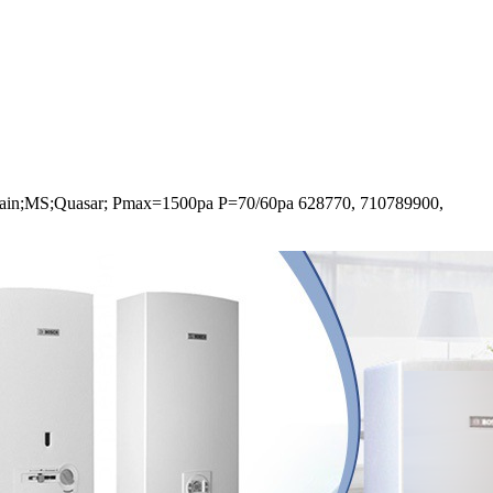
Main;MS;Quasar; Pmax=1500pa P=70/60pa 628770, 710789900,