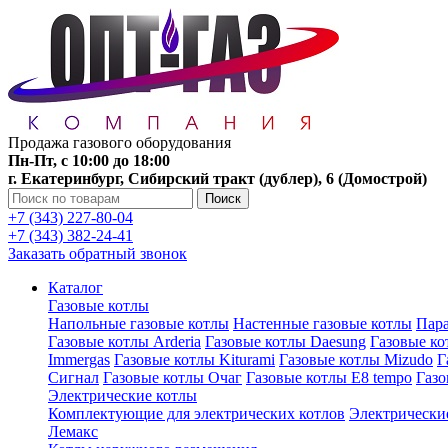
Продажа газового оборудования
Пн-Пт, с 10:00 до 18:00
г. Екатеринбург, Сибирский тракт (дублер), 6 (Домострой)
Поиск
+7 (343) 227-80-04
+7 (343) 382-24-41
Заказать обратный звонок
Каталог
Газовые котлы
Напольные газовые котлы
Настенные газовые котлы
Пара
Газовые котлы Arderia
Газовые котлы Daesung
Газовые к
Immergas
Газовые котлы Kiturami
Газовые котлы Mizudo
Г
Сигнал
Газовые котлы Очаг
Газовые котлы E8 tempo
Газ
Электрические котлы
Комплектующие для электрических котлов
Электрические
Лемакс