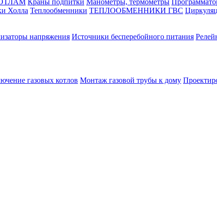
КОТЛАМ
Краны подпитки
Манометры, термометры
Программато
ки Холла
Теплообменники
ТЕПЛООБМЕННИКИ ГВС
Циркуляц
лизаторы напряжения
Источники бесперебойного питания
Релей
лючение газовых котлов
Монтаж газовой трубы к дому
Проектир