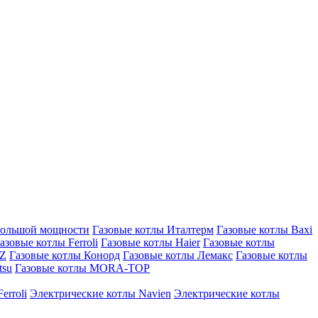
большой мощности
Газовые котлы Италтерм
Газовые котлы Baxi
азовые котлы Ferroli
Газовые котлы Haier
Газовые котлы
AZ
Газовые котлы Конорд
Газовые котлы Лемакс
Газовые котлы
tsu
Газовые котлы MORA-TOP
erroli
Электрические котлы Navien
Электрические котлы