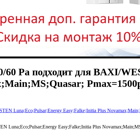
70/60 Pa подходит для BAXI/WE
ax;Main;MS;Quasar; Pmax=1500p
 Luna;Eco;Pulsar;Energy Easy;Falke;Initia Plus Novamax;Main;M