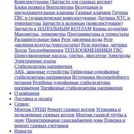
Комплектующие (Запчасти для газовых котлов)
Блоки розжига
Вентиляторы
Воздушные и
предохранительные клапаны
Газовые клапаны
Группы
ГВС и гидравлические комплектующие
Датчики NTC и
температуры
Запчасти к колонкам (комплектующие)
Запчасти к НАПОЛЬНЫМ КОТЛАМ
Краны подпитки
Манометры, термометры
Программаторы и термостаты
Расширительные баки
Реле давления воды
Реле
давления воздуха (прессостаты)
Реле протока, датчики
Холла
Теплообменники
ТЕПЛООБМЕННИКИ ГВС
Циркуляционные насосы, улитки, двигатели
Электроды
Электронные платы
Стабилизаторы напряжения
АКБ, зарядные устройства
Гибридные однофазные
стабилизаторы напряжения
Источники бесперебойного
питания
Релейные однофазные стабилизаторы
напряжения
Трехфазные стабилизаторы напряжения
О компании
Доставка и оплата
Сервис
Монтаж ГРПШ
Ремонт газовых котлов
Установка и
подключение газовых котлов
Монтаж газовой трубы к
дому
Проектирование газоснабжения дома
Поверка и
ремонт газовых счетчиков
Новости