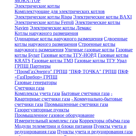
MORA-TOP
Электрические котлы
Комплектующие для электрических котлов
Электрические котлы Rispa
Электрические котлы BAXI
Электрические котлы Ferroli
Электрические котлы
Navien
Электрические котлы Лемакс
Котлы наружного размещения
Одинарные котлы наружного размещения
Сдвоенные
котлы наружного размещения
Строенные котлы
наружного размещения
Уличные газовые котлы
Газовые
котлы Булат
Газовые котлы ТГУ-НОРД
Газовые котлы
KRATS
Газовые котлы ТМЗ
Газовые котлы ТГУ Урал
ГРПШ Партнеры
"ПромГазЭнерго" ГРПШ
"ПКФ ТОЧКА" ГРПШ
ПКФ
«ГазПрибор» ГРПШ
Газовые генераторы
Счетчики газа
Комплексы учета газа
Бытовые счетчики газа
-
Квартирные счетчики газа
- Коммунально-бытовые
счетчики газа
Промышленные счетчики газа
Газорегуляторные пункты
Промышленное газовое оборудование
Измерительный комплекс газа
Корректоры объёма газа
Модули телеметрии и блоки питания
Пункты учета и
редуцирования газа
Пункты учета и редуцирования газа