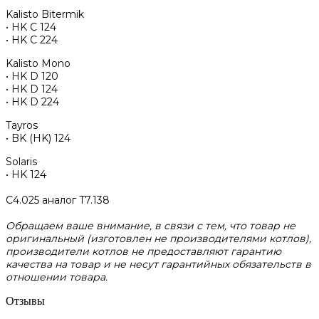
Kalisto Bitermik
• HK C 124
• HK C 224
Kalisto Mono
• HK D 120
• HK D 124
• HK D 224
Tayros
• BK (HK) 124
Solaris
• HK 124
C4.025 аналог T7.138
Обращаем ваше внимание, в связи с тем, что товар не
оригинальный (изготовлен не производителями котлов),
производители котлов не предоставляют гарантию
качества на товар и не несут гарантийных обязательств в
отношении товара.
Отзывы