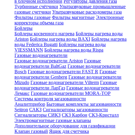
в блочном исполнении
Регуляторы давления газа
Турбинные счётчики
Ультразвуковые промышленные
газовые счетчики
Ультразвуковые расходомеры газа
Фильтры газовые
Фильтры магнитные
Электронные
корректоры объема газа
Бойлеры
Бойлеры косвенного нагрева
Бойлеры нагрева воды
Ariston
Бойлеры нагрева воды BAXI
Бойлеры нагрева
воды Federica Bugatti
Бойлеры нагрева воды
VIESSMANN
Бойлеры нагрева воды Rispa
Газовые водонагреватели
Газовые водонагреватели Ariston
Газовые
водонагреватели BaltGaz
Газовые водонагреватели
Bosch
Газовые водонагреватели FAST R
Газовые
водонагреватели Genberg
Газовые водонагреватели
Mizudo
Газовые водонагреватели Vilterm
Газовые
водонагреватели ЛарГаз
Газовые водонагреватели
Лемакс
Газовые водонагреватели MORA-TOP
Системы контроля загазованности
Аналитприбор
Бытовые комплекты загазованности
Seitron
САКЗ
Сигнализаторы загазованности
Сигнализаторы СИКЗ
СКЗ Карбон
СКЗ-Кристалл
Электромагнитные газовые клапаны
Дополнительное оборудование для газификации
Клапан газовый
Ящик для счетчика