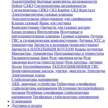
Аналитприбор
Бытовые комплекты загазованности
Seitron
САКЗ
Сигнализаторы загазованности
Сигнализаторы СИКЗ
СКЗ Карбон
СКЗ-Кристалл
Электромагнитные газовые клапаны
Дополнительное оборудование для газификации
Клапан газовый
Ящик для счетчика
Комплектующие (Запчасти для газовых котлов)
Блоки розжига
Вентиляторы
Воздушные и
предохранительные клапаны
Газовые клапаны
Группы
ГВС и гидравлические комплектующие
Датчики NTC и
температуры
Запчасти к колонкам (комплектующие)
Запчасти к НАПОЛЬНЫМ КОТЛАМ
Краны подпитки
Манометры, термометры
Программаторы и термостаты
Расширительные баки
Реле давления воды
Реле
давления воздуха (прессостаты)
Реле протока, датчики
Холла
Теплообменники
ТЕПЛООБМЕННИКИ ГВС
Циркуляционные насосы, улитки, двигатели
Электроды
Электронные платы
Стабилизаторы напряжения
АКБ, зарядные устройства
Гибридные однофазные
стабилизаторы напряжения
Источники бесперебойного
питания
Релейные однофазные стабилизаторы
напряжения
Трехфазные стабилизаторы напряжения
О компании
Доставка и оплата