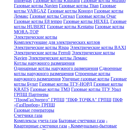
Immergas
Газовые котлы Kiturami
Газовые котлы Mizudo
Газовые котлы Navien
Газовые котлы Titan
Газовые
котлы VARGAZ
Газовые котлы Конорд
Газовые котлы
Лемакс
Газовые котлы Сигнал
Газовые котлы Очаг
Газовые котлы E8 tempo
Газовые котлы HEXEL
Газовые
котлы HUBERT
Газовые котлы Kentatsu
Газовые котлы
MORA-TOP
Электрические котлы
Комплектующие для электрических котлов
Электрические котлы Rispa
Электрические котлы BAXI
Электрические котлы Ferroli
Электрические котлы
Navien
Электрические котлы Лемакс
Котлы наружного размещения
Одинарные котлы наружного размещения
Сдвоенные
котлы наружного размещения
Строенные котлы
наружного размещения
Уличные газовые котлы
Газовые
котлы Булат
Газовые котлы ТГУ-НОРД
Газовые котлы
KRATS
Газовые котлы ТМЗ
Газовые котлы ТГУ Урал
ГРПШ Партнеры
"ПромГазЭнерго" ГРПШ
"ПКФ ТОЧКА" ГРПШ
ПКФ
«ГазПрибор» ГРПШ
Газовые генераторы
Счетчики газа
Комплексы учета газа
Бытовые счетчики газа
-
Квартирные счетчики газа
- Коммунально-бытовые