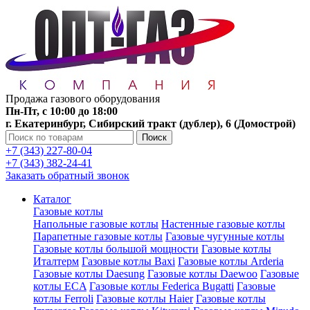
Продажа газового оборудования
Пн-Пт, с 10:00 до 18:00
г. Екатеринбург, Сибирский тракт (дублер), 6 (Домострой)
Поиск
+7 (343) 227-80-04
+7 (343) 382-24-41
Заказать обратный звонок
Каталог
Газовые котлы
Напольные газовые котлы
Настенные газовые котлы
Парапетные газовые котлы
Газовые чугунные котлы
Газовые котлы большой мощности
Газовые котлы
Италтерм
Газовые котлы Baxi
Газовые котлы Arderia
Газовые котлы Daesung
Газовые котлы Daewoo
Газовые
котлы ECA
Газовые котлы Federica Bugatti
Газовые
котлы Ferroli
Газовые котлы Haier
Газовые котлы