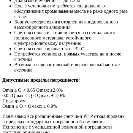
Диапазон измерения — до 1:250
После установки не требуется специального
обслуживания кроме замены масла не реже одного раза
в 5 лет
Корпус измерителя изготовлен из анодированного
высокопрочного алюминия
Счетная голова изготавливается из специального
полимерного материала, устойчивого
к ультрафиолетовому излучению
Счетная голова вращается на 355°
Не требуется установки прямых участков до и после
счетчика
Возможен горизонтальный и вертикальный монтаж
счетчика.
Допустимые пределы погрешности:
Qmin ≤ Q < 0,05 Qmax: ±2,0%
0,05 Qmax ≤ Q ≤ Qmax: ± 1,0%
По запросу:
Qмин ≤ Q < Qмакс: ± 0,9%
Изначально все ротационные счетчики РГ-Р откалиброваны
в пределах стандартных погрешностей измерения.
Исполнение с уменьшенной величиной погрешности
доступно опционально.