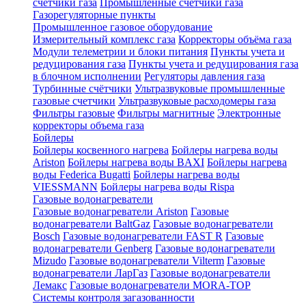
счетчики газа
Промышленные счетчики газа
Газорегуляторные пункты
Промышленное газовое оборудование
Измерительный комплекс газа
Корректоры объёма газа
Модули телеметрии и блоки питания
Пункты учета и
редуцирования газа
Пункты учета и редуцирования газа
в блочном исполнении
Регуляторы давления газа
Турбинные счётчики
Ультразвуковые промышленные
газовые счетчики
Ультразвуковые расходомеры газа
Фильтры газовые
Фильтры магнитные
Электронные
корректоры объема газа
Бойлеры
Бойлеры косвенного нагрева
Бойлеры нагрева воды
Ariston
Бойлеры нагрева воды BAXI
Бойлеры нагрева
воды Federica Bugatti
Бойлеры нагрева воды
VIESSMANN
Бойлеры нагрева воды Rispa
Газовые водонагреватели
Газовые водонагреватели Ariston
Газовые
водонагреватели BaltGaz
Газовые водонагреватели
Bosch
Газовые водонагреватели FAST R
Газовые
водонагреватели Genberg
Газовые водонагреватели
Mizudo
Газовые водонагреватели Vilterm
Газовые
водонагреватели ЛарГаз
Газовые водонагреватели
Лемакс
Газовые водонагреватели MORA-TOP
Системы контроля загазованности