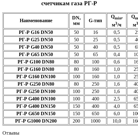
счетчикам газа РГ-Р
Q
,
Q
DN,
min
m
Наименование
G-тип
мм
3
м
/ч
м
РГ-Р G16 DN50
50
16
0,5
2
РГ-Р G25 DN50
50
25
0,5
4
РГ-Р G40 DN50
50
40
0,5
6
РГ-Р G65 DN50
50
65
0,4
1
РГ-Р G100 DN80
80
100
0,6
1
РГ-Р G160 DN80
80
160
1,0
2
РГ-Р G160 DN100
100
160
1,0
2
РГ-Р G250 DN80
80
250
1,6
4
РГ-Р G250 DN100
100
250
1,6
4
РГ-Р G400 DN100
100
400
2,5
6
РГ-Р G400 DN150
150
400
4,0
6
РГ-Р G650 DN150
150
650
6,0
10
РГ-Р G1000 DN200
200
1000
10,0
16
Отзывы