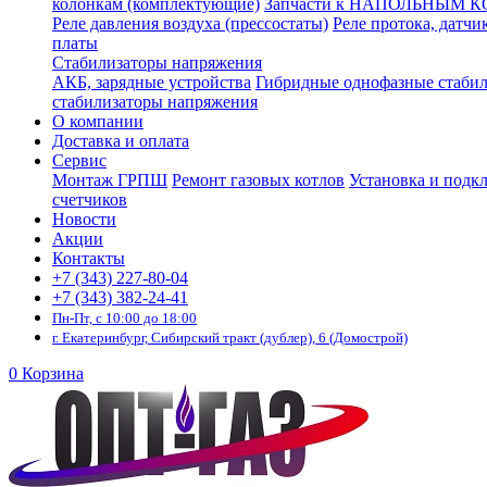
колонкам (комплектующие)
Запчасти к НАПОЛЬНЫМ 
Реле давления воздуха (прессостаты)
Реле протока, датчи
платы
Стабилизаторы напряжения
АКБ, зарядные устройства
Гибридные однофазные стаби
стабилизаторы напряжения
О компании
Доставка и оплата
Сервис
Монтаж ГРПШ
Ремонт газовых котлов
Установка и подк
счетчиков
Новости
Акции
Контакты
+7 (343) 227-80-04
+7 (343) 382-24-41
Пн-Пт, с 10:00 до 18:00
г. Екатеринбург, Сибирский тракт (дублер), 6 (Домострой)
0
Корзина