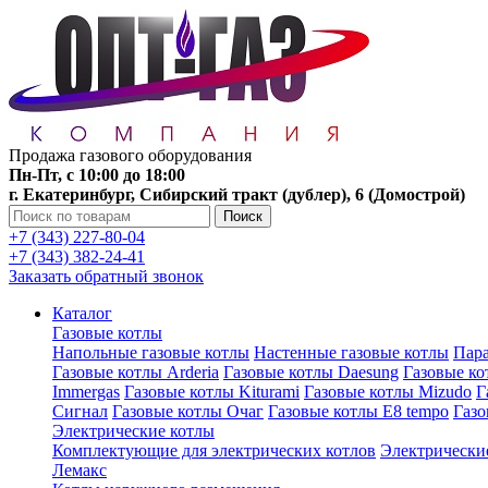
Продажа газового оборудования
Пн-Пт, с 10:00 до 18:00
г. Екатеринбург, Сибирский тракт (дублер), 6 (Домострой)
Поиск
+7 (343) 227-80-04
+7 (343) 382-24-41
Заказать обратный звонок
Каталог
Газовые котлы
Напольные газовые котлы
Настенные газовые котлы
Пара
Газовые котлы Arderia
Газовые котлы Daesung
Газовые к
Immergas
Газовые котлы Kiturami
Газовые котлы Mizudo
Г
Сигнал
Газовые котлы Очаг
Газовые котлы E8 tempo
Газ
Электрические котлы
Комплектующие для электрических котлов
Электрические
Лемакс