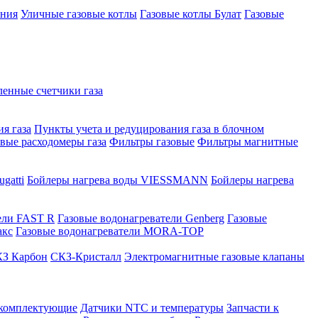
ения
Уличные газовые котлы
Газовые котлы Булат
Газовые
нные счетчики газа
я газа
Пункты учета и редуцирования газа в блочном
овые расходомеры газа
Фильтры газовые
Фильтры магнитные
gatti
Бойлеры нагрева воды VIESSMANN
Бойлеры нагрева
ели FAST R
Газовые водонагреватели Genberg
Газовые
акс
Газовые водонагреватели MORA-TOP
З Карбон
СКЗ-Кристалл
Электромагнитные газовые клапаны
 комплектующие
Датчики NTC и температуры
Запчасти к