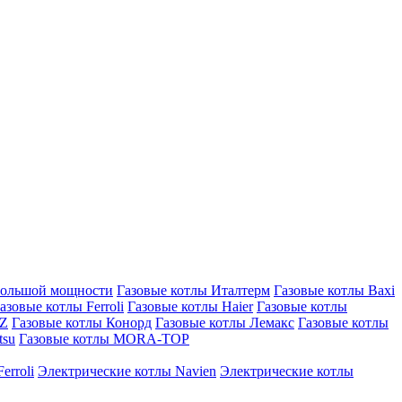
большой мощности
Газовые котлы Италтерм
Газовые котлы Baxi
азовые котлы Ferroli
Газовые котлы Haier
Газовые котлы
AZ
Газовые котлы Конорд
Газовые котлы Лемакс
Газовые котлы
tsu
Газовые котлы MORA-TOP
erroli
Электрические котлы Navien
Электрические котлы