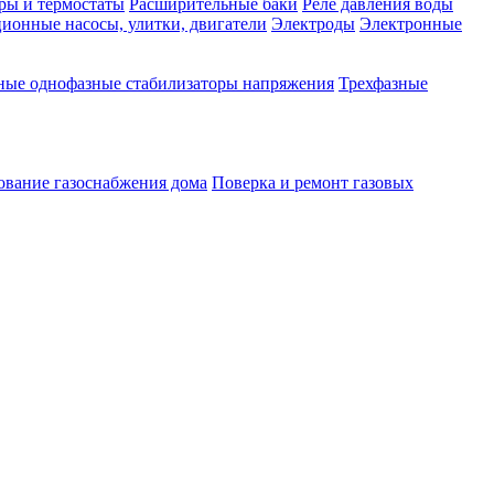
ры и термостаты
Расширительные баки
Реле давления воды
ионные насосы, улитки, двигатели
Электроды
Электронные
ные однофазные стабилизаторы напряжения
Трехфазные
ование газоснабжения дома
Поверка и ремонт газовых