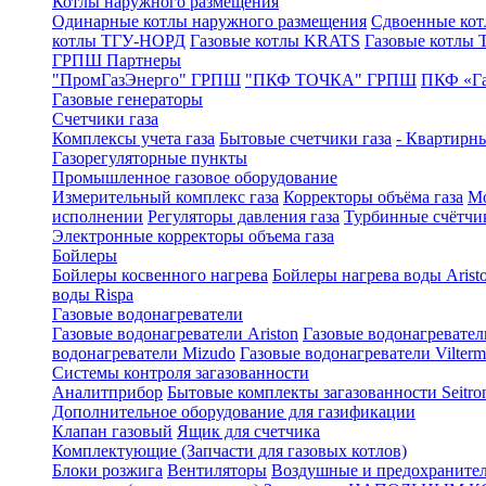
Котлы наружного размещения
Одинарные котлы наружного размещения
Сдвоенные кот
котлы ТГУ-НОРД
Газовые котлы KRATS
Газовые котлы
ГРПШ Партнеры
"ПромГазЭнерго" ГРПШ
"ПКФ ТОЧКА" ГРПШ
ПКФ «Г
Газовые генераторы
Счетчики газа
Комплексы учета газа
Бытовые счетчики газа
- Квартирны
Газорегуляторные пункты
Промышленное газовое оборудование
Измерительный комплекс газа
Корректоры объёма газа
Мо
исполнении
Регуляторы давления газа
Турбинные счётчи
Электронные корректоры объема газа
Бойлеры
Бойлеры косвенного нагрева
Бойлеры нагрева воды Arist
воды Rispa
Газовые водонагреватели
Газовые водонагреватели Ariston
Газовые водонагревател
водонагреватели Mizudo
Газовые водонагреватели Vilterm
Системы контроля загазованности
Аналитприбор
Бытовые комплекты загазованности Seitro
Дополнительное оборудование для газификации
Клапан газовый
Ящик для счетчика
Комплектующие (Запчасти для газовых котлов)
Блоки розжига
Вентиляторы
Воздушные и предохраните