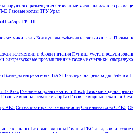
лы наружного размещения
Строенные котлы наружного размещ
 ТМЗ
Газовые котлы ТГУ Урал
азПрибор» ГРПШ
е счетчики газа
- Коммунально-бытовые счетчики газа
Промышле
дули телеметрии и блоки питания
Пункты учета и редуцировани
ки
Ультразвуковые промышленные газовые счетчики
Ультразвук
on
Бойлеры нагрева воды BAXI
Бойлеры нагрева воды Federica Bu
и BaltGaz
Газовые водонагреватели Bosch
Газовые водонагреват
Газовые водонагреватели ЛарГаз
Газовые водонагреватели Лем
n
САКЗ
Сигнализаторы загазованности
Сигнализаторы СИКЗ
СК
льные клапаны
Газовые клапаны
Группы ГВС и гидравлические