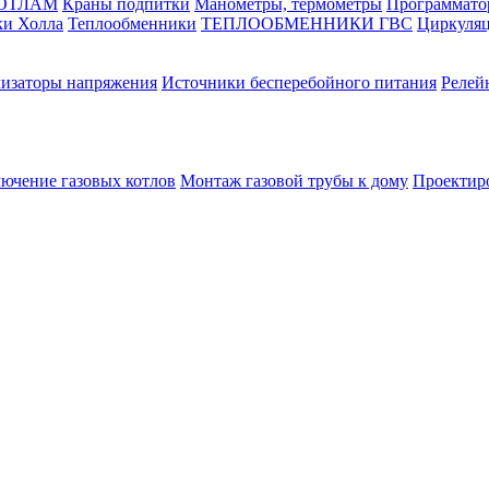
КОТЛАМ
Краны подпитки
Манометры, термометры
Программато
ки Холла
Теплообменники
ТЕПЛООБМЕННИКИ ГВС
Циркуляц
лизаторы напряжения
Источники бесперебойного питания
Релей
лючение газовых котлов
Монтаж газовой трубы к дому
Проектир