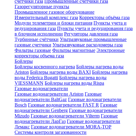
счетчики газа
Промышленные счетчики газа
Газорегуляторные пункты
Промышленное газовое оборудование
Измерительный комплекс газа
Корректоры объёма газа
Модули телеметрии и блоки питания
Пункты учета и
редуцирования газа
Пункты учета и редуцирования газа
в блочном исполнении
Регуляторы давления газа
Турбинные счётчики
Ультразвуковые промышленные
газовые счетчики
Ультразвуковые расходомеры газа
Фильтры газовые
Фильтры магнитные
Электронные
корректоры объема газа
Бойлеры
Бойлеры косвенного нагрева
Бойлеры нагрева воды
Ariston
Бойлеры нагрева воды BAXI
Бойлеры нагрева
воды Federica Bugatti
Бойлеры нагрева воды
VIESSMANN
Бойлеры нагрева воды Rispa
Газовые водонагреватели
Газовые водонагреватели Ariston
Газовые
водонагреватели BaltGaz
Газовые водонагреватели
Bosch
Газовые водонагреватели FAST R
Газовые
водонагреватели Genberg
Газовые водонагреватели
Mizudo
Газовые водонагреватели Vilterm
Газовые
водонагреватели ЛарГаз
Газовые водонагреватели
Лемакс
Газовые водонагреватели MORA-TOP
Системы контроля загазованности