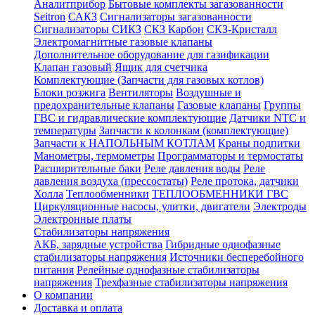
Аналитприбор
Бытовые комплекты загазованности
Seitron
САКЗ
Сигнализаторы загазованности
Сигнализаторы СИКЗ
СКЗ Карбон
СКЗ-Кристалл
Электромагнитные газовые клапаны
Дополнительное оборудование для газификации
Клапан газовый
Ящик для счетчика
Комплектующие (Запчасти для газовых котлов)
Блоки розжига
Вентиляторы
Воздушные и
предохранительные клапаны
Газовые клапаны
Группы
ГВС и гидравлические комплектующие
Датчики NTC и
температуры
Запчасти к колонкам (комплектующие)
Запчасти к НАПОЛЬНЫМ КОТЛАМ
Краны подпитки
Манометры, термометры
Программаторы и термостаты
Расширительные баки
Реле давления воды
Реле
давления воздуха (прессостаты)
Реле протока, датчики
Холла
Теплообменники
ТЕПЛООБМЕННИКИ ГВС
Циркуляционные насосы, улитки, двигатели
Электроды
Электронные платы
Стабилизаторы напряжения
АКБ, зарядные устройства
Гибридные однофазные
стабилизаторы напряжения
Источники бесперебойного
питания
Релейные однофазные стабилизаторы
напряжения
Трехфазные стабилизаторы напряжения
О компании
Доставка и оплата