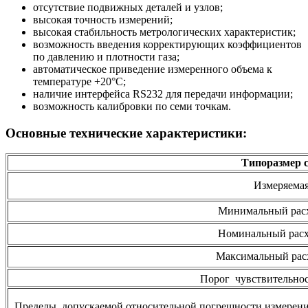
отсутствие подвижных деталей и узлов;
высокая точность измерений;
высокая стабильность метрологических характеристик;
возможность введения корректирующих коэффициентов
по давлению и плотности газа;
автоматическое приведение измеренного объема к
температуре +20°С;
наличие интерфейса RS232 для передачи информации;
возможность калибровки по семи точкам.
Основные технические характеристики:
Типоразмер 
Измеряемая
Минимальный рас
Номинальный рас
Максимальный рас
Порог чувствительнос
Пределы допускаемой относительной погрешности измерений