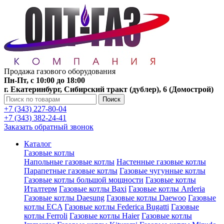
Продажа газового оборудования
Пн-Пт, с 10:00 до 18:00
г. Екатеринбург, Сибирский тракт (дублер), 6 (Домострой)
Поиск
+7 (343) 227-80-04
+7 (343) 382-24-41
Заказать обратный звонок
Каталог
Газовые котлы
Напольные газовые котлы
Настенные газовые котлы
Парапетные газовые котлы
Газовые чугунные котлы
Газовые котлы большой мощности
Газовые котлы
Италтерм
Газовые котлы Baxi
Газовые котлы Arderia
Газовые котлы Daesung
Газовые котлы Daewoo
Газовые
котлы ECA
Газовые котлы Federica Bugatti
Газовые
котлы Ferroli
Газовые котлы Haier
Газовые котлы