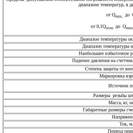
диапазоне температур, в д
от Q
до 
min,
от 0,1Q
до Q
nom
max
Диапазон температуры о
Диапазон температуры и
Наибольшее избыточное р
Падение давления на счетчик
Степень защиты от вн
Маркировка вз
Источник п
Размеры резьбы ш
Масса, кг, н
Габаритные размеры сч
Напряжен
Ток, 
Период пере