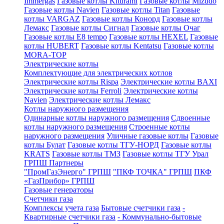
Immergas
Газовые котлы Kiturami
Газовые котлы Mizudo
Газовые котлы Navien
Газовые котлы Titan
Газовые
котлы VARGAZ
Газовые котлы Конорд
Газовые котлы
Лемакс
Газовые котлы Сигнал
Газовые котлы Очаг
Газовые котлы E8 tempo
Газовые котлы HEXEL
Газовые
котлы HUBERT
Газовые котлы Kentatsu
Газовые котлы
MORA-TOP
Электрические котлы
Комплектующие для электрических котлов
Электрические котлы Rispa
Электрические котлы BAXI
Электрические котлы Ferroli
Электрические котлы
Navien
Электрические котлы Лемакс
Котлы наружного размещения
Одинарные котлы наружного размещения
Сдвоенные
котлы наружного размещения
Строенные котлы
наружного размещения
Уличные газовые котлы
Газовые
котлы Булат
Газовые котлы ТГУ-НОРД
Газовые котлы
KRATS
Газовые котлы ТМЗ
Газовые котлы ТГУ Урал
ГРПШ Партнеры
"ПромГазЭнерго" ГРПШ
"ПКФ ТОЧКА" ГРПШ
ПКФ
«ГазПрибор» ГРПШ
Газовые генераторы
Счетчики газа
Комплексы учета газа
Бытовые счетчики газа
-
Квартирные счетчики газа
- Коммунально-бытовые